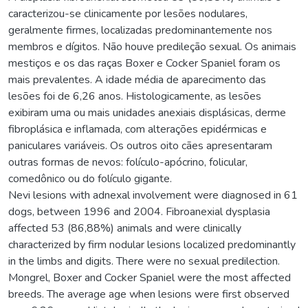
caracterizou-se clinicamente por lesões nodulares,
geralmente firmes, localizadas predominantemente nos
membros e dígitos. Não houve predileção sexual. Os animais
mestiços e os das raças Boxer e Cocker Spaniel foram os
mais prevalentes. A idade média de aparecimento das
lesões foi de 6,26 anos. Histologicamente, as lesões
exibiram uma ou mais unidades anexiais displásicas, derme
fibroplásica e inflamada, com alterações epidérmicas e
paniculares variáveis. Os outros oito cães apresentaram
outras formas de nevos: folículo-apócrino, folicular,
comedônico ou do folículo gigante.
Nevi lesions with adnexal involvement were diagnosed in 61
dogs, between 1996 and 2004. Fibroanexial dysplasia
affected 53 (86,88%) animals and were clinically
characterized by firm nodular lesions localized predominantly
in the limbs and digits. There were no sexual predilection.
Mongrel, Boxer and Cocker Spaniel were the most affected
breeds. The average age when lesions were first observed