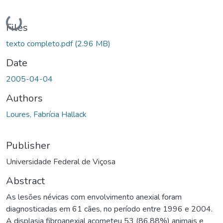
Loading...
Files
texto completo.pdf
(2.96 MB)
Date
2005-04-04
Authors
Loures, Fabrícia Hallack
Publisher
Universidade Federal de Viçosa
Abstract
As lesões névicas com envolvimento anexial foram
diagnosticadas em 61 cães, no período entre 1996 e 2004.
A displasia fibroanexial acometeu 53 (86,88%) animais e