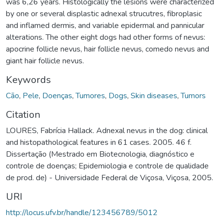
was 6,26 years. Histologically the lesions were characterized
by one or several displastic adnexal strucutres, fibroplasic
and inflamed dermis, and variable epidermal and pannicular
alterations. The other eight dogs had other forms of nevus:
apocrine follicle nevus, hair follicle nevus, comedo nevus and
giant hair follicle nevus.
Keywords
Cão
,
Pele
,
Doenças
,
Tumores
,
Dogs
,
Skin diseases
,
Tumors
Citation
LOURES, Fabrícia Hallack. Adnexal nevus in the dog: clinical
and histopathological features in 61 cases. 2005. 46 f.
Dissertação (Mestrado em Biotecnologia, diagnóstico e
controle de doenças; Epidemiologia e controle de qualidade
de prod. de) - Universidade Federal de Viçosa, Viçosa, 2005.
URI
http://locus.ufv.br/handle/123456789/5012