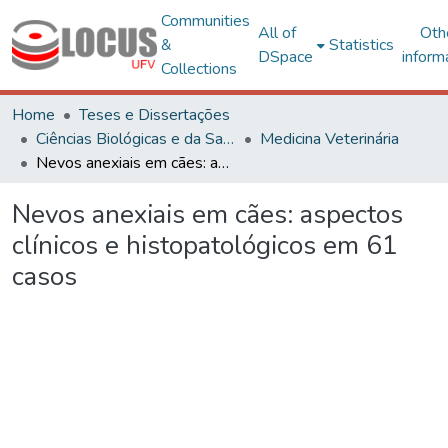
Communities
All of
Oth
&
Statistics
DSpace
inform
Collections
Home
Teses e Dissertações
Ciências Biológicas e da Saúde
Medicina Veterinária
Nevos anexiais em cães: aspectos clínicos e histopatológicos em 61 casos
Nevos anexiais em cães: aspectos
clínicos e histopatológicos em 61
casos