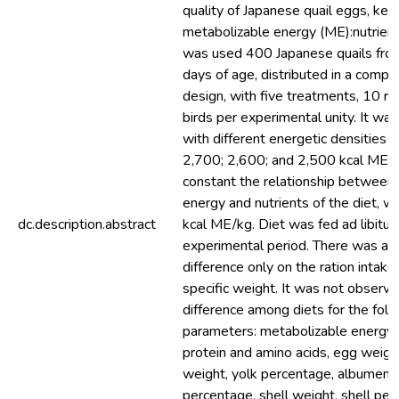
quality of Japanese quail eggs, ke
metabolizable energy (ME):nutrients
was used 400 Japanese quails fro
days of age, distributed in a comp
design, with five treatments, 10 re
birds per experimental unity. It was
with different energetic densities 
2,700; 2,600; and 2,500 kcal ME/k
constant the relationship between
energy and nutrients of the diet, w
dc.description.abstract
kcal ME/kg. Diet was fed ad libitum
experimental period. There was a si
difference only on the ration intak
specific weight. It was not observed
difference among diets for the foll
parameters: metabolizable energy i
protein and amino acids, egg weigh
weight, yolk percentage, albumen 
percentage, shell weight, shell pe