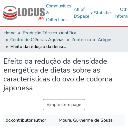
Communities
All of
Oth
&
Statistics
DSpace
inform
Collections
Home
Produção Técnico-científica
Centro de Ciências Agrárias
Zootecnia
Artigos
Efeito da redução da densidade energética de dietas sobre as características do ovo de codorna japonesa
Efeito da redução da densidade
energética de dietas sobre as
características do ovo de codorna
japonesa
Simple item page
dc.contributor.author
Moura, Guilherme de Souza