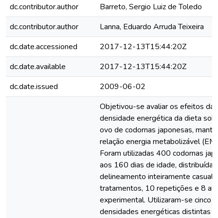
dc.contributor.author
Barreto, Sergio Luiz de Toledo
dc.contributor.author
Lanna, Eduardo Arruda Teixeira
dc.date.accessioned
2017-12-13T15:44:20Z
dc.date.available
2017-12-13T15:44:20Z
dc.date.issued
2009-06-02
Objetivou-se avaliar os efeitos da
densidade energética da dieta sob
ovo de codornas japonesas, mant
relação energia metabolizável (EM)
Foram utilizadas 400 codornas ja
aos 160 dias de idade, distribuída
delineamento inteiramente casualiz
tratamentos, 10 repetições e 8 av
experimental. Utilizaram-se cinco 
densidades energéticas distintas (