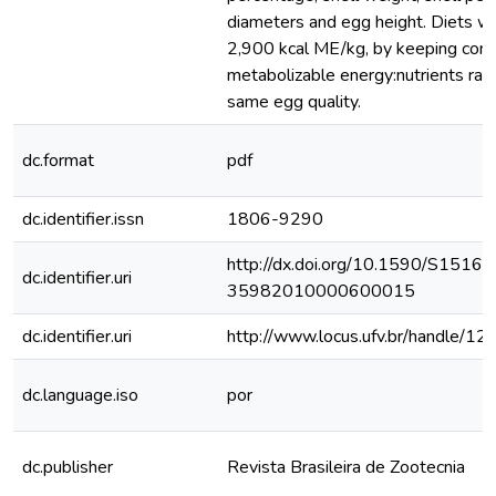
diameters and egg height. Diets w
2,900 kcal ME/kg, by keeping cons
metabolizable energy:nutrients rati
same egg quality.
dc.format
pdf
dc.identifier.issn
1806-9290
http://dx.doi.org/10.1590/S1516-
dc.identifier.uri
35982010000600015
dc.identifier.uri
http://www.locus.ufv.br/handle/
dc.language.iso
por
dc.publisher
Revista Brasileira de Zootecnia