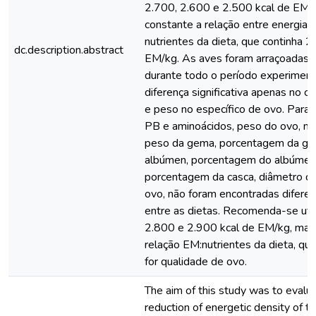
2.700, 2.600 e 2.500 kcal de EM/
constante a relação entre energia 
nutrientes da dieta, que continha 2
dc.description.abstract
EM/kg. As aves foram arraçoadas 
durante todo o período experiment
diferença significativa apenas no 
e peso no específico de ovo. Para
PB e aminoácidos, peso do ovo, m
peso da gema, porcentagem da ge
albúmen, porcentagem do albúmen,
porcentagem da casca, diâmetro do
ovo, não foram encontradas diferenç
entre as dietas. Recomenda-se util
2.800 e 2.900 kcal de EM/kg, ma
relação EM:nutrientes da dieta, qu
for qualidade de ovo.
The aim of this study was to evalua
reduction of energetic density of th