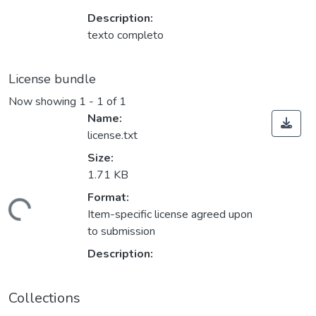
Description:
texto completo
License bundle
Now showing
1 - 1 of 1
Name:
license.txt
Size:
1.71 KB
Format:
ding...
Item-specific license agreed upon
to submission
Description:
Collections