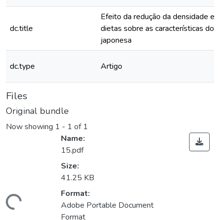
Efeito da redução da densidade en
dc.title
dietas sobre as características do
japonesa
dc.type
Artigo
Files
Original bundle
Now showing
1 - 1 of 1
Name:
15.pdf
Size:
41.25 KB
Format:
ding...
Adobe Portable Document
Format