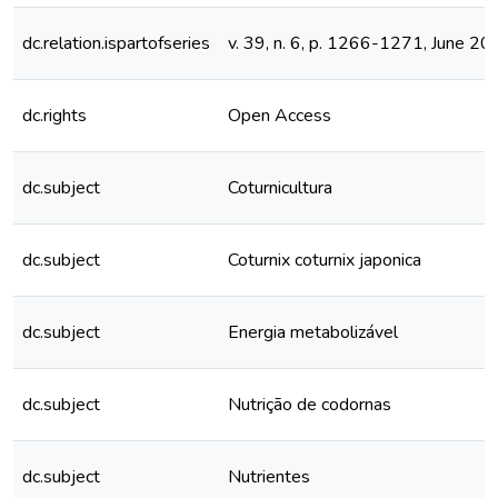
dc.relation.ispartofseries
v. 39, n. 6, p. 1266-1271, June 20
dc.rights
Open Access
dc.subject
Coturnicultura
dc.subject
Coturnix coturnix japonica
dc.subject
Energia metabolizável
dc.subject
Nutrição de codornas
dc.subject
Nutrientes