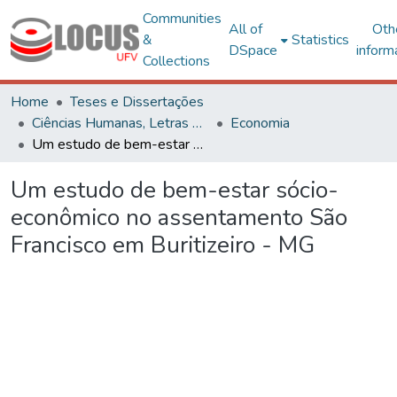
Communities
All of
Oth
&
Statistics
DSpace
inform
Collections
Home
Teses e Dissertações
Ciências Humanas, Letras e Artes
Economia
Um estudo de bem-estar sócio-econômico no assentamento São Francisco em Buritizeiro - MG
Um estudo de bem-estar sócio-
econômico no assentamento São
Francisco em Buritizeiro - MG