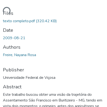
ding...
Files
texto completo.pdf
(320.42 KB)
Date
2009-08-21
Authors
Freire, Nayana Rosa
Publisher
Universidade Federal de Viçosa
Abstract
Este trabalho buscou obter uma visão da trajetória do
Assentamento São Francisco em Buritizeiro - MG, tendo em
vista dois momentos: o primeiro, antes dos agricultores se