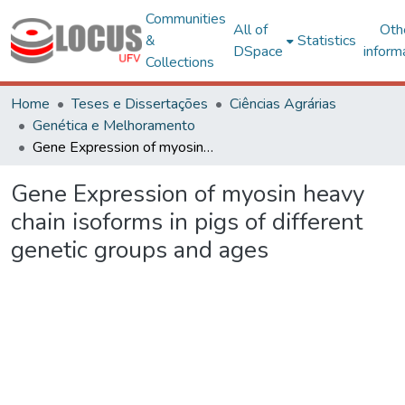
Communities
All of
Oth
&
Statistics
DSpace
inform
Collections
Home
Teses e Dissertações
Ciências Agrárias
Genética e Melhoramento
Gene Expression of myosin heavy chain isoforms in pigs of different genetic groups and ages
Gene Expression of myosin heavy
chain isoforms in pigs of different
genetic groups and ages