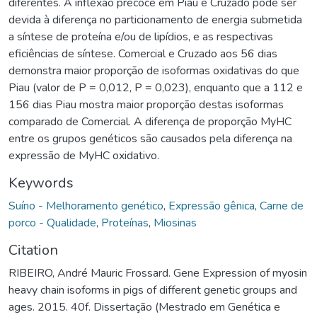
diferentes. A inflexão precoce em Piau e Cruzado pode ser
devida à diferença no particionamento de energia submetida
a síntese de proteína e/ou de lipídios, e as respectivas
eficiências de síntese. Comercial e Cruzado aos 56 dias
demonstra maior proporção de isoformas oxidativas do que
Piau (valor de P = 0,012, P = 0,023), enquanto que a 112 e
156 dias Piau mostra maior proporção destas isoformas
comparado de Comercial. A diferença de proporção MyHC
entre os grupos genéticos são causados pela diferença na
expressão de MyHC oxidativo.
Keywords
Suíno - Melhoramento genético
,
Expressão gênica
,
Carne de
porco - Qualidade
,
Proteínas
,
Miosinas
Citation
RIBEIRO, André Mauric Frossard. Gene Expression of myosin
heavy chain isoforms in pigs of different genetic groups and
ages. 2015. 40f. Dissertação (Mestrado em Genética e