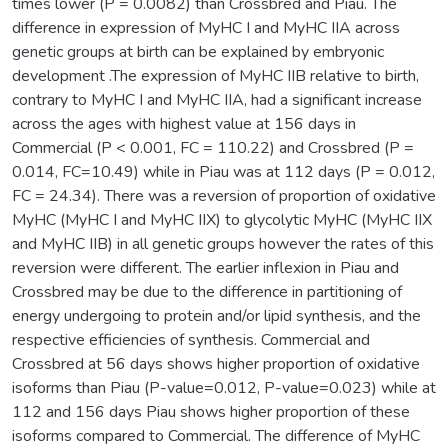
times lower (P = 0.0082) than Crossbred and Piau. The
difference in expression of MyHC I and MyHC IIA across
genetic groups at birth can be explained by embryonic
development .The expression of MyHC IIB relative to birth,
contrary to MyHC I and MyHC IIA, had a significant increase
across the ages with highest value at 156 days in
Commercial (P < 0.001, FC = 110.22) and Crossbred (P =
0.014, FC=10.49) while in Piau was at 112 days (P = 0.012,
FC = 24.34). There was a reversion of proportion of oxidative
MyHC (MyHC I and MyHC IIX) to glycolytic MyHC (MyHC IIX
and MyHC IIB) in all genetic groups however the rates of this
reversion were different. The earlier inflexion in Piau and
Crossbred may be due to the difference in partitioning of
energy undergoing to protein and/or lipid synthesis, and the
respective efficiencies of synthesis. Commercial and
Crossbred at 56 days shows higher proportion of oxidative
isoforms than Piau (P-value=0.012, P-value=0.023) while at
112 and 156 days Piau shows higher proportion of these
isoforms compared to Commercial. The difference of MyHC