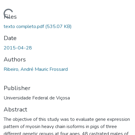
ding...
Files
texto completo.pdf
(535.07 KB)
Date
2015-04-28
Authors
Ribeiro, André Mauric Frossard
Publisher
Universidade Federal de Viçosa
Abstract
The objective of this study was to evaluate gene expression
pattern of myosin heavy chain isoforms in pigs of three
different genetic groups at four ages. 48 castrated males of