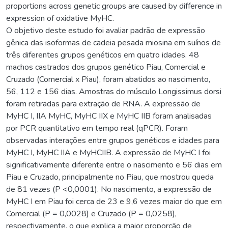
proportions across genetic groups are caused by difference in
expression of oxidative MyHC.
O objetivo deste estudo foi avaliar padrão de expressão
gênica das isoformas de cadeia pesada miosina em suínos de
três diferentes grupos genéticos em quatro idades. 48
machos castrados dos grupos genético Piau, Comercial e
Cruzado (Comercial x Piau), foram abatidos ao nascimento,
56, 112 e 156 dias. Amostras do músculo Longissimus dorsi
foram retiradas para extração de RNA. A expressão de
MyHC I, IIA MyHC, MyHC IIX e MyHC IIB foram analisadas
por PCR quantitativo em tempo real (qPCR). Foram
observadas interações entre grupos genéticos e idades para
MyHC I, MyHC IIA e MyHCIIB. A expressão de MyHC I foi
significativamente diferente entre o nascimento e 56 dias em
Piau e Cruzado, principalmente no Piau, que mostrou queda
de 81 vezes (P <0,0001). No nascimento, a expressão de
MyHC I em Piau foi cerca de 23 e 9,6 vezes maior do que em
Comercial (P = 0,0028) e Cruzado (P = 0,0258),
respectivamente, o que explica a maior proporção de