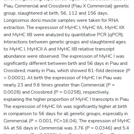
Piau, Commercial and Crossbred (Piau X Commercial) genetic
group, slaughtered at birth, 56, 112 and 156 days.
Longissimus dorsi muscle samples were taken for RNA
extraction. The expression of MyHC I, MyHC IIA, MyHC IIX
and MyHC IIB were analyzed by quantitative PCR (qPCR).
Interactions between genetic groups and slaughtered ages
to MyHC I, MyHCII A and MyHC IIB relative transcript
abundance were observed. The expression of MyHC I was
significantly different between birth and 56 days in Piau and
Crossbred, mainly in Piau, which showed 81-fold decrease (P
< 0.0001). At birth the expression of MyHC I in Piau was
nearly 23 and 9.6 times greater than Commercial (P =
0.0028) and Crossbred (P = 0.0258), respectively,
explaining the higher proportion of MyHC I transcripts in Piau.
The expression of MyHC IIA was significantly higher at birth
in comparison to 56 days for all genetic groups, especially in
Commercial (P < 0.001, FC=16.04). The expression of MyHC
IIA at 56 days in Commercial was 3.76 (P = 0.0346) and 5.4