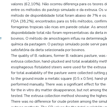
valores (62,10%). Não ocorreu diferença para os teores de
entre os métodos do pastejo simulado e da extrusa. Os v
método de disponibilidade total foram abaixo de 7% e o
FDA (38,2%), encontrados para os três métodos, confir
forrageiras tropicais são ricas em parede celular. As amos
disponibilidade total não foram representativas da dieta i
de
bovinos. O método de amostragem influiu na determinaç
química da pastagem. O pastejo simulado pode servir par
satisfatória da dieta selecionada por bovinos.
The quality of B. radicans, former B. radicans pasture, was
extrusa collection, hand-plucked and total availability me
esophageous fistulated steers were used for the extrusa 
for total availability of the pasture were collected cutting 
to the ground inside a metalic square (0.5 x 0.5m). hand
performed manually. There was a significant effect for the
for the in vitro dry matter disapperance, but not among th
tested. The extrusa collection method showing the highes
There was no difference for crude protein among the simu