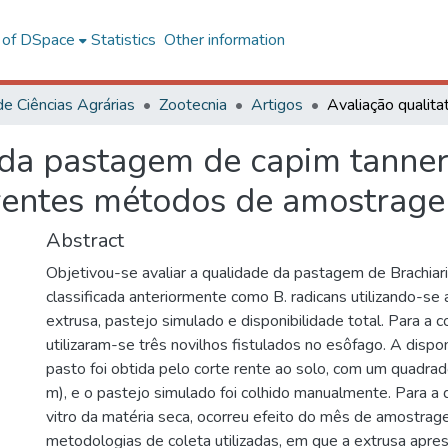
l of DSpace
Statistics
Other information
de Ciências Agrárias
Zootecnia
Artigos
 da pastagem de capim tanner
ferentes métodos de amostrag
Abstract
Objetivou-se avaliar a qualidade da pastagem de Brachiari
classificada anteriormente como B. radicans utilizando-se
extrusa, pastejo simulado e disponibilidade total. Para a c
utilizaram-se três novilhos fistulados no esôfago. A dispon
pasto foi obtida pelo corte rente ao solo, com um quadrad
m), e o pastejo simulado foi colhido manualmente. Para a d
vitro da matéria seca, ocorreu efeito do mês de amostrag
metodologias de coleta utilizadas, em que a extrusa apre