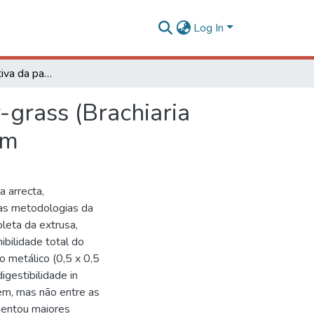
Log In
Avaliação qualitativa da pastagem de capim tanner-grass (Brachiaria arrecta), por três diferentes métodos de amostragem
-grass (Brachiaria
em
a arrecta,
 as metodologias da
oleta da extrusa,
ibilidade total do
o metálico (0,5 x 0,5
igestibilidade in
em, mas não entre as
sentou maiores