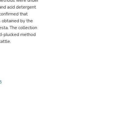
y methods were under
and acid detergent
confirmed that
s obtained by the
esta. The collection
and-plucked method
attle.
8