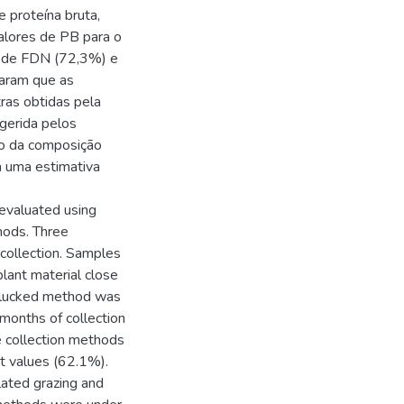
 proteína bruta,
alores de PB para o
s de FDN (72,3%) e
maram que as
tras obtidas pela
ngerida pelos
ão da composição
a uma estimativa
 evaluated using
thods. Three
collection. Samples
plant material close
-plucked method was
 months of collection
e collection methods
t values (62.1%).
lated grazing and