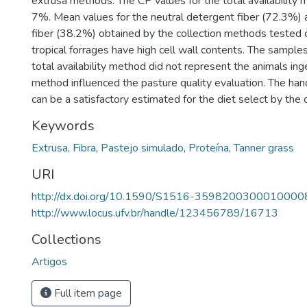
extrusa methods. The CP values for the total availabilit
7%. Mean values for the neutral detergent fiber (72.3%) 
fiber (38.2%) obtained by the collection methods tested 
tropical forrages have high cell wall contents. The sample
total availability method did not represent the animals ing
method influenced the pasture quality evaluation. The h
can be a satisfactory estimated for the diet select by the c
Keywords
Extrusa
,
Fibra
,
Pastejo simulado
,
Proteína
,
Tanner grass
URI
http://dx.doi.org/10.1590/S1516-3598200300010000
http://www.locus.ufv.br/handle/123456789/16713
Collections
Artigos
Full item page