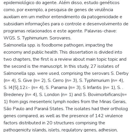
epidemiológico do agente. Além disso, estudo genéticos
como, por exemplo, a pesquisa de genes de virulência
auxiliam em um melhor entendimento da patogenicidade e
subsidiam informações para o controle e desenvolvimento de
programas relacionados e este agente. Palavras-chave:
WGS. S. Typhimurium. Sorovares.
Salmonella spp. is foodborne pathogen, impacting the
economy and public health. This dissertation is divided into
two chapters, the first is a review about main topic topic and
the second is the manuscript. In this study, 27 isolates of
Salmonella spp. were used, comprising the serovars S. Derby
(n= 4), S. Give (n= 2), S. Cerro (n= 3), S. Typhimurium (n= 4),
S. I4[5],12:i:- (n= 4), S. Panama (n= 3), S Infantis (n= 1), S. .
Bredeney (n= 4), S. London (n= 1) and S. Bovimorbificans(n=
1) from pigs mesenteric lymph nodes from the Minas Gerais,
São Paulo and Paraná States. The isolates had their ortholog
genes compared, as well as the presence of 142 virulence
factors distributed in 20 structures comprising the
pathogenicity islands, islets, regulatory genes, adhesion,