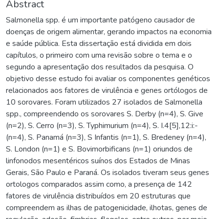
Abstract
Salmonella spp. é um importante patógeno causador de
doenças de origem alimentar, gerando impactos na economia
e saúde pública. Esta dissertação está dividida em dois
capítulos, o primeiro com uma revisão sobre o tema e o
segundo a apresentação dos resultados da pesquisa. O
objetivo desse estudo foi avaliar os componentes genéticos
relacionados aos fatores de virulência e genes ortólogos de
10 sorovares. Foram utilizados 27 isolados de Salmonella
spp., compreendendo os sorovares S. Derby (n=4), S. Give
(n=2), S. Cerro (n=3), S. Typhimurium (n=4), S. I.4[5],12:i:-
(n=4), S. Panamá (n=3), S Infantis (n=1), S. Bredeney (n=4),
S. London (n=1) e S. Bovimorbificans (n=1) oriundos de
linfonodos mesentéricos suínos dos Estados de Minas
Gerais, São Paulo e Paraná. Os isolados tiveram seus genes
ortologos comparados assim como, a presença de 142
fatores de virulência distribuídos em 20 estruturas que
compreendem as ilhas de patogenicidade, ilhotas, genes de