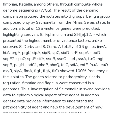
fimbriae, flagella, among others, through complete whole
genome sequencing (WGS). The result of the genomic
comparison grouped the isolates into 3 groups, being a group
composed only by Salmonella from the Minas Gerais state. In
addition, a total of 125 virulence genes were predicted,
highlighting serovars S. Typhimurium and SI4[5],12:i:- which
presented the highest number of virulence factors, unlike
serovars S. Derby and S. Cerro. A totally of 38 genes (invA,
hilA, orgA, prgK, sipA, sipB, sipC, sipD, slrP, sopA, sopD,
sopE2, spaO, sptP, sifA, sseB, sseC, sseL, ssrA, ttrC, mgt ,
sopB, pagN, sodC1, phoP, phoQ, tolC, sdiA, entF, fhuA, leuO,
oxyR, slyA, fimA, flgL, flgK, fliC) showed 100% frequency in
the isolates. The genes related to pathogenicity islands,
regulation, fimbriae and flagella were conserved in all
genomes. Thus, investigation of Salmonella in swine provides
data to epidemiological aspect of the agent. In addition,
genetic data provides information to understand the
pathogenicity of agent and help the development of new