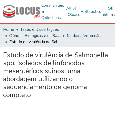
Communities
All of
Oth
&
Statistics
DSpace
inform
Collections
Home
Teses e Dissertações
Ciências Biológicas e da Saúde
Medicina Veterinária
Estudo de virulência de Salmonella spp. isolados de linfonodos mesentéricos suinos: uma abordagem utilizando o sequenciamento de genoma completo
Estudo de virulência de Salmonella
spp. isolados de linfonodos
mesentéricos suinos: uma
abordagem utilizando o
sequenciamento de genoma
completo