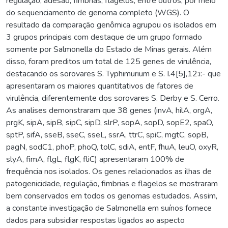
regulação, adesão, fimbrias, flagelos, entre outros, por meio
do sequenciamento de genoma completo (WGS). O
resultado da comparação genômica agrupou os isolados em
3 grupos principais com destaque de um grupo formado
somente por Salmonella do Estado de Minas gerais. Além
disso, foram preditos um total de 125 genes de virulência,
destacando os sorovares S. Typhimurium e S. I.4[5],12:i:- que
apresentaram os maiores quantitativos de fatores de
virulência, diferentemente dos sorovares S. Derby e S. Cerro.
As analises demonstraram que 38 genes (invA, hilA, orgA,
prgK, sipA, sipB, sipC, sipD, slrP, sopA, sopD, sopE2, spaO,
sptP, sifA, sseB, sseC, sseL, ssrA, ttrC, spiC, mgtC, sopB,
pagN, sodC1, phoP, phoQ, tolC, sdiA, entF, fhuA, leuO, oxyR,
slyA, fimA, flgL, flgK, fliC) apresentaram 100% de
frequência nos isolados. Os genes relacionados as ilhas de
patogenicidade, regulação, fimbrias e flagelos se mostraram
bem conservados em todos os genomas estudados. Assim,
a constante investigação de Salmonella em suínos fornece
dados para subsidiar respostas ligados ao aspecto