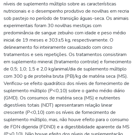
níveis de suplemento múltiplo sobre as características
nutricionais e o desempenho produtivo de novilhas em recria
sob pastejo no período de transição águas-seca. Os animais
experimentais foram 30 novilhas mestiças com
predominância de sangue zebuíno com idade e peso médio
inicial de 19 meses e 303±5 kg, respectivamente. O
delineamento foi inteiramente casualizado com cinco
tratamentos e seis repetições. Os tratamentos consistiram
em suplemento mineral (tratamento controle) e fornecimento
de 0,5; 1,0; 1,5 e 2,0 kg/animal/dia de suplemento múltiplo
com 300 g de proteína bruta (PB)/kg de matéria seca (MS).
Verificou-se efeito quadrático dos níveis de fornecimento de
suplemento múltiplo (P<0,10) sobre o ganho médio diário
(GMD). Os consumos de matéria seca (MS) e nutrientes
digestíveis totais (NDT) apresentaram relação linear
crescente (P<0,10) com os níveis de fornecimento de
suplemento múltiplo, mas, não houve efeito para o consumo
de FDN digerida (FDND) e a digestibilidade aparente da MS
(P>0,10). Não houve efeito dos níveis de suplementação