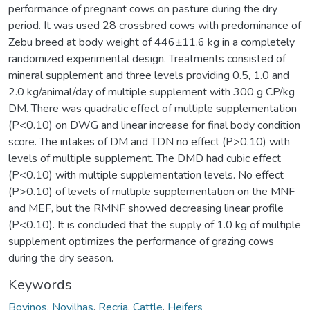
performance of pregnant cows on pasture during the dry
period. It was used 28 crossbred cows with predominance of
Zebu breed at body weight of 446±11.6 kg in a completely
randomized experimental design. Treatments consisted of
mineral supplement and three levels providing 0.5, 1.0 and
2.0 kg/animal/day of multiple supplement with 300 g CP/kg
DM. There was quadratic effect of multiple supplementation
(P<0.10) on DWG and linear increase for final body condition
score. The intakes of DM and TDN no effect (P>0.10) with
levels of multiple supplement. The DMD had cubic effect
(P<0.10) with multiple supplementation levels. No effect
(P>0.10) of levels of multiple supplementation on the MNF
and MEF, but the RMNF showed decreasing linear profile
(P<0.10). It is concluded that the supply of 1.0 kg of multiple
supplement optimizes the performance of grazing cows
during the dry season.
Keywords
Bovinos
,
Novilhas
,
Recria
,
Cattle
,
Heifers