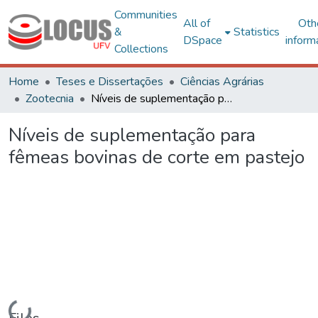
Communities
All of
Oth
&
Statistics
DSpace
inform
Collections
Home
Teses e Dissertações
Ciências Agrárias
Zootecnia
Níveis de suplementação para fêmeas bovinas de corte em pastejo
Níveis de suplementação para
fêmeas bovinas de corte em pastejo
ding...