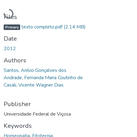
Loading...
Files
texto completo.pdf
(2.14 MB)
Primary
Date
2012
Authors
Santos, Anísio Gonçalves dos
Andrade, Fernanda Maria Coutinho de
Casali, Vicente Wagner Dias
Publisher
Universidade Federal de Viçosa
Keywords
Homeopatia
,
Fitotecnia