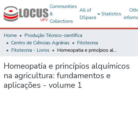
Communities
All of
Oth
&
Statistics
DSpace
inform
Collections
Home
Produção Técnico-científica
Centro de Ciências Agrárias
Fitotecnia
Fitotecnia - Livros
Homeopatia e princípios alquímicos na agricultura: fundamentos e aplicações - volume 1
Homeopatia e princípios alquímicos
na agricultura: fundamentos e
aplicações - volume 1