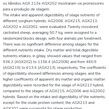
os híbridos AGX 213e AGX202 mostraram-se promissores
para a produção de silagem.
The intake and apparent digestibility of silage nutrients of
different sorghum hybrids: AG2006, AGX215, AGX213,
AGX202 e AG2002, were evaluated. Twenty crossbred
castrated sheep, averaging 50.7 kg, were assigned to a
randomized blocks design, with four animals per treatment.
There was no significant difference among silages for the
different nutrients intake. Dry matter and total digestible
nutrients intakes, in g/day, showed values that ranged from
936.2 (AGX202) to 1156.4 (AG2006) and from 460.9
(AGX215) to 613.4 (AGX213), respectively. The coefficients
of digestibility showed differences among silages, and the
higher coefficients of apparent dry matter and organic matter
digestibility were recorded for the silage of AGX213 hybrid,
compared to the silages of AGX215, AG2006 and AG2002
hybrids. Based on the intake and digestibility of the nutrients,
except for the crude protein content, the AGX213 and
AGX202 were successful for silage production.