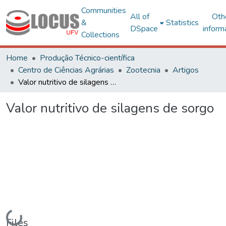
Communities
All of
Oth
&
Statistics
DSpace
inform
Collections
Home
Produção Técnico-científica
Centro de Ciências Agrárias
Zootecnia
Artigos
Valor nutritivo de silagens de sorgo
Valor nutritivo de silagens de sorgo
Loading...
Files