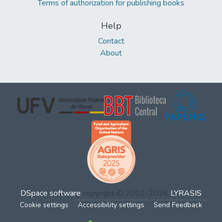
Terms of authorization for publishing books
Help
Contact
About
DSpace software
copyright © 2002-2026
LYRASIS
Cookie settings
Accessibility settings
Send Feedback