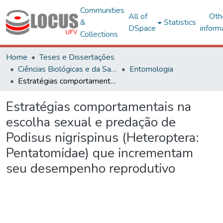
Communities
All of
Oth
&
Statistics
DSpace
inform
Collections
Home
Teses e Dissertações
Ciências Biológicas e da Saúde
Entomologia
Estratégias comportamentais na escolha sexual e predação de Podisus nigrispinus (Heteroptera: Pentatomidae) que incrementam seu desempenho reprodutivo
Estratégias comportamentais na
escolha sexual e predação de
Podisus nigrispinus (Heteroptera:
Pentatomidae) que incrementam
seu desempenho reprodutivo