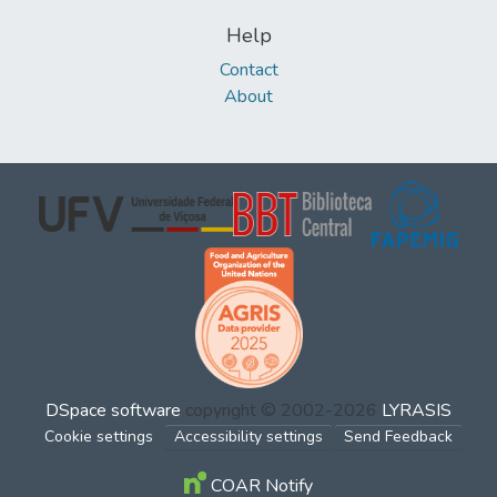
Help
Contact
About
DSpace software
copyright © 2002-2026
LYRASIS
Cookie settings
Accessibility settings
Send Feedback
COAR Notify