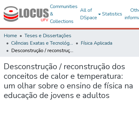
Communities
All of
Oth
&
Statistics
DSpace
inform
Collections
Home
Teses e Dissertações
Ciências Exatas e Tecnológicas
Física Aplicada
Desconstrução / reconstrução dos conceitos de calor e temperatura: um olhar sobre o ensino de física na educação de jovens e adultos
Desconstrução / reconstrução dos
conceitos de calor e temperatura:
um olhar sobre o ensino de física na
educação de jovens e adultos