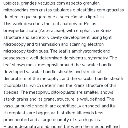
lipídicas, grandes vacúolos com aspecto granular,
mitocôndrias com cristas tubulares e plastídios com gotículas
de óleo, o que sugere que a secreção seja lipofílica.
This work describes the leaf anatomy of Pectis
brevipedunculata (Asteraceae), with emphasis in Kranz
structure and secretory cavity development, using light
microscopy and transmission and scanning electron
microscopy techniques. The leaf is amphystomatic and
possesses a well determined dorsiventral symmetry. The
leaf shows radial mesophyll around the vascular bundle,
developed vascular bundle sheaths and structural
dimorphism of the mesophyll and the vascular bundle sheath
chloroplasts, which determines the Kranz structure of this
species. The mesophyll chloroplasts are smaller, shows
starch grains and its granal structure is well defined. The
vascular bundle sheath are centrifugally arranged, and its
chloroplasts are bigger, with stalked tillacoids less
pronunciated and a large quantity of starch grains.
Plasmodesmata are abundant between the mesophyll and