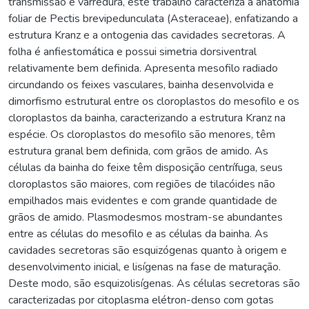
transmissão e varredura, este trabalho caracteriza a anatomia
foliar de Pectis brevipedunculata (Asteraceae), enfatizando a
estrutura Kranz e a ontogenia das cavidades secretoras. A
folha é anfiestomática e possui simetria dorsiventral
relativamente bem definida. Apresenta mesofilo radiado
circundando os feixes vasculares, bainha desenvolvida e
dimorfismo estrutural entre os cloroplastos do mesofilo e os
cloroplastos da bainha, caracterizando a estrutura Kranz na
espécie. Os cloroplastos do mesofilo são menores, têm
estrutura granal bem definida, com grãos de amido. As
células da bainha do feixe têm disposição centrífuga, seus
cloroplastos são maiores, com regiões de tilacóides não
empilhados mais evidentes e com grande quantidade de
grãos de amido. Plasmodesmos mostram-se abundantes
entre as células do mesofilo e as células da bainha. As
cavidades secretoras são esquizógenas quanto à origem e
desenvolvimento inicial, e lisígenas na fase de maturação.
Deste modo, são esquizolisígenas. As células secretoras são
caracterizadas por citoplasma elétron-denso com gotas