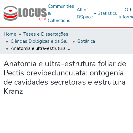
Communities
All of
Oth
&
Statistics
DSpace
inform
Collections
Home
Teses e Dissertações
Ciências Biológicas e da Saúde
Botânica
Anatomia e ultra-estrutura foliar de Pectis brevipedunculata: ontogenia de cavidades secretoras e estrutura Kranz
Anatomia e ultra-estrutura foliar de
Pectis brevipedunculata: ontogenia
de cavidades secretoras e estrutura
Kranz