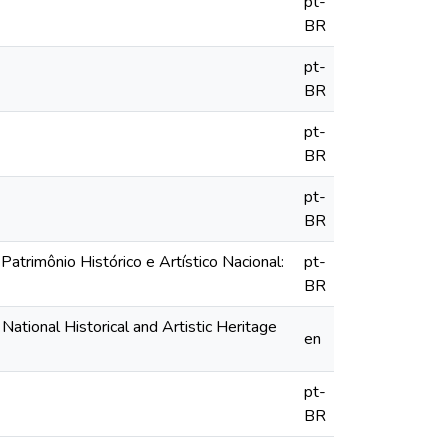
pt-
BR
pt-
BR
pt-
BR
pt-
BR
trimônio Histórico e Artístico Nacional:
pt-
BR
National Historical and Artistic Heritage
en
pt-
BR