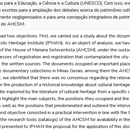
 para a Educação, a Ciência e a Cultura (UNESCO). Com isso, ev
es escritas para a ampliação dos debates acerca do patrimônio cult
mente negligenciados e para uma concepção integradora de patrimôn
o do AHCSM.
 had two objectives. First, we carried out a study about the doc
istic Heritage Institute (IPHAN). As an object of analysis, we ha
s of the House of Mariana Setecentista (AHCSM), under the cus
esses of registration and registration that contemplated the city
ch the written sources. The documents occupied an important plac
ge documentary collections in Minas Gerais, among them the AHC
 we identified that there was no consensus regarding the relevan
r the production of a historical knowledge about cultural heritage
ttle explored by the literature of cultural heritage from a specific
 highlight the main subjects, the positions they occupied and th
well as the positions that predominated and outlined the intervent
nd objective consisted in a practical intervention in line with the t
he research tools (catalogs) of the AHCSM for availability in the
 presented to IPHAN the proposal for the application of this doc