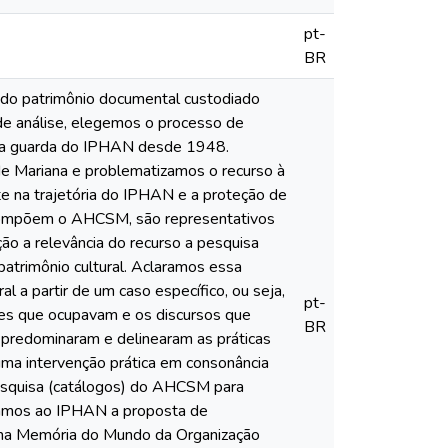
pt-
BR
 do patrimônio documental custodiado
 de análise, elegemos o processo de
b a guarda do IPHAN desde 1948.
e Mariana e problematizamos o recurso à
te na trajetória do IPHAN e a proteção de
 compõem o AHCSM, são representativos
ão a relevância do recurso a pesquisa
patrimônio cultural. Aclaramos essa
l a partir de um caso específico, ou seja,
pt-
ões que ocupavam e os discursos que
BR
 predominaram e delinearam as práticas
uma intervenção prática em consonância
 pesquisa (catálogos) do AHCSM para
ntamos ao IPHAN a proposta de
rama Memória do Mundo da Organização