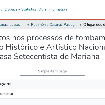
l of DSpace
Statistics
Other information
Ciências Humanas, Letras e Artes
Patrimônio Cultural, Paisagens e Cidadania
os nos processos de tombame
o Histórico e Artístico Nacio
Casa Setecentista de Mariana
Simple item page
rçal de
scimento