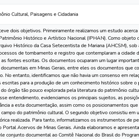
nio Cultural, Paisagens e Cidadania
teve dois objetivos. Primeiramente realizamos um estudo acerca
 Patrimônio Histórico e Artístico Nacional (IPHAN). Como objeto
Arquivo Histórico da Casa Setecentista de Mariana (AHCSM), so
ocessos de tombamento e registro que contemplaram a cidade d
a as fontes escritas. Os documentos ocuparam um lugar importan
 documentais em Minas Gerais, entre eles os documentos que
. No entanto, identificamos que não havia um consenso em relaç
es escritas para a produção de um conhecimento histórico sobre o 
do órgão tão pouco explorada pela literatura do patrimônio cultura
e entendimento, evidenciamos os principais sujeitos, as posiç
tância a esta documentação, assim como os posicionamentos que
 campo do patrimônio cultural. O segundo objetivo consistiu em 
órica realizada. Para tanto, informatizamos os instrumentos de
 no Portal Acervos de Minas Gerais. Ainda elaboramos e aprese
ele conjunto documental ao Comitê Nacional do Brasil do Prog