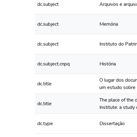
dc.subject
Arquivos e arqui
dc.subject
Memória
dc.subject
Instituto do Patri
dc.subject.cnpq
História
O lugar dos docum
dc.title
um estudo sobre o
The place of the d
dc.title
Institute: a study
dc.type
Dissertação