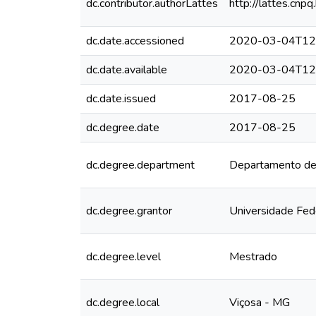
dc.contributor.authorLattes
http://lattes.c
dc.date.accessioned
2020-03-04T12
dc.date.available
2020-03-04T12
dc.date.issued
2017-08-25
dc.degree.date
2017-08-25
dc.degree.department
Departamento de 
dc.degree.grantor
Universidade Fed
dc.degree.level
Mestrado
dc.degree.local
Viçosa - MG