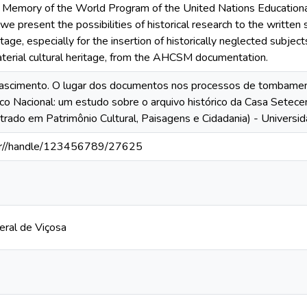
Memory of the World Program of the United Nations Educational, 
e present the possibilities of historical research to the written
itage, especially for the insertion of historically neglected subjec
terial cultural heritage, from the AHCSM documentation.
ascimento. O lugar dos documentos nos processos de tombamento
tico Nacional: um estudo sobre o arquivo histórico da Casa Setece
rado em Patrimônio Cultural, Paisagens e Cidadania) - Universid
v.br//handle/123456789/27625
eral de Viçosa