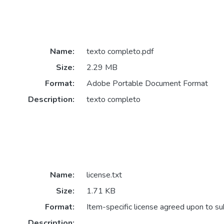
Name:
texto completo.pdf
Size:
2.29 MB
Format:
Adobe Portable Document Format
Description:
texto completo
Name:
license.txt
Size:
1.71 KB
Format:
Item-specific license agreed upon to s
Description: