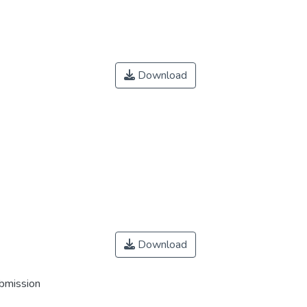
Download
Download
ubmission