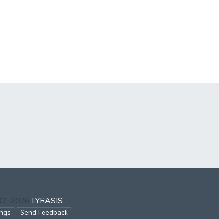
002-2026
LYRASIS
ings
Send Feedback