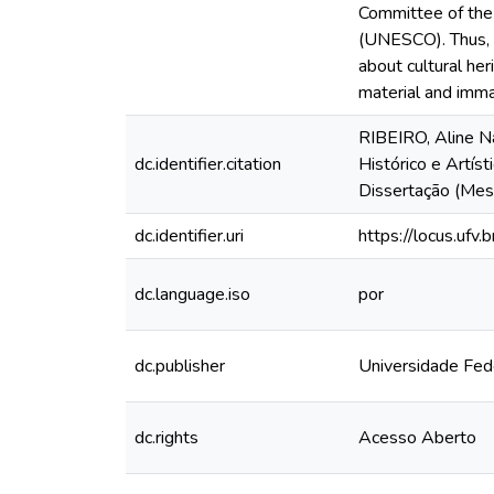
Committee of the 
(UNESCO). Thus, w
about cultural her
material and imma
RIBEIRO, Aline N
dc.identifier.citation
Histórico e Artís
Dissertação (Mest
dc.identifier.uri
https://locus.uf
dc.language.iso
por
dc.publisher
Universidade Fed
dc.rights
Acesso Aberto