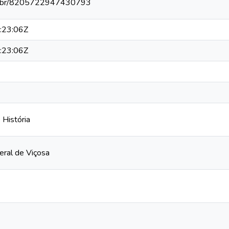
npq.br/8205722947430793
:23:06Z
:23:06Z
História
eral de Viçosa