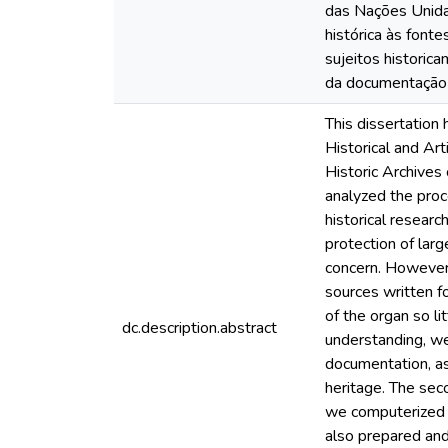
das Nações Unidas
histórica às font
sujeitos historica
da documentaçã
This dissertation
Historical and Art
Historic Archive
analyzed the proc
historical resear
protection of lar
concern. However,
sources written fo
of the organ so li
dc.description.abstract
understanding, we
documentation, as 
heritage. The seco
we computerized t
also prepared and