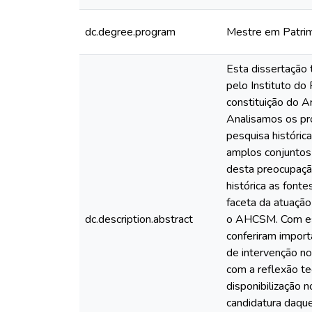
dc.degree.program
Mestre em Patrimô
Esta dissertação 
pelo Instituto do
constituição do 
Analisamos os pr
pesquisa históric
amplos conjuntos
desta preocupação
histórica as font
faceta da atuação 
dc.description.abstract
o AHCSM. Com ess
conferiram impor
de intervenção no
com a reflexão te
disponibilização
candidatura daqu