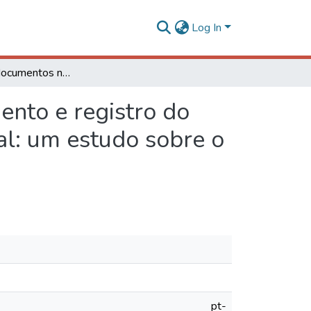
Log In
O lugar dos documentos nos processos de tombamento e registro do Instituto do Patrimônio Histórico e Artístico Nacional: um estudo sobre o arquivo histórico da Casa Setecentista de Mariana
nto e registro do
nal: um estudo sobre o
pt-