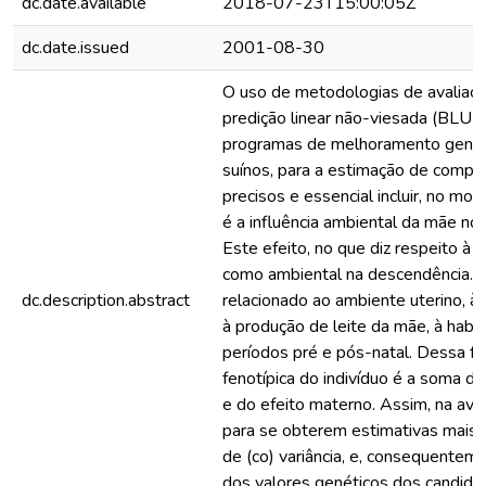
dc.date.available
2018-07-23T15:00:05Z
dc.date.issued
2001-08-30
O uso de metodologias de avaliaç
predição linear não-viesada (BLUP
programas de melhoramento genét
suínos, para a estimação de compon
precisos e essencial incluir, no mod
é a influência ambiental da mãe no
Este efeito, no que diz respeito à 
como ambiental na descendência. 
dc.description.abstract
relacionado ao ambiente uterino, à
à produção de leite da mãe, à habil
períodos pré e pós-natal. Dessa f
fenotípica do indivíduo é a soma de
e do efeito materno. Assim, na ava
para se obterem estimativas mais
de (co) variância, e, consequentem
dos valores genéticos dos candidat