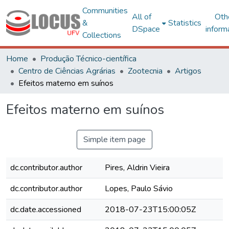
Communities
All of
Oth
&
Statistics
DSpace
inform
Collections
Home
Produção Técnico-científica
Centro de Ciências Agrárias
Zootecnia
Artigos
Efeitos materno em suínos
Efeitos materno em suínos
Simple item page
dc.contributor.author
Pires, Aldrin Vieira
dc.contributor.author
Lopes, Paulo Sávio
dc.date.accessioned
2018-07-23T15:00:05Z