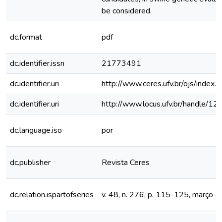
be considered.
dc.format
pdf
dc.identifier.issn
21773491
dc.identifier.uri
http://www.ceres.ufv.br/ojs/index.
dc.identifier.uri
http://www.locus.ufv.br/handle/
dc.language.iso
por
dc.publisher
Revista Ceres
dc.relation.ispartofseries
v. 48, n. 276, p. 115-125, março- 