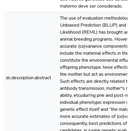
matemo deve ser considerado.
The use of evaluation methodologi
Unbiased Prediction (BLUP) and 
Likelihood (REML) has brought adv
animal breeding programs. However,
accurate (co)variance components in 
include the maternal effects in the
constitute the environmental influ
offspring phenotype. hese effects 
the mother but act as environmental
dc.description.abstract
Such effects are directly related t
antibody transmission, motherªs mi
ability, etcudun'ng pne and post-nata
individual phenotypic expression is
genetic effect itself and ”the mata'
more accurate estimates of (co)va
consequently, best predictions of b
candidates, in swine genetic evalua