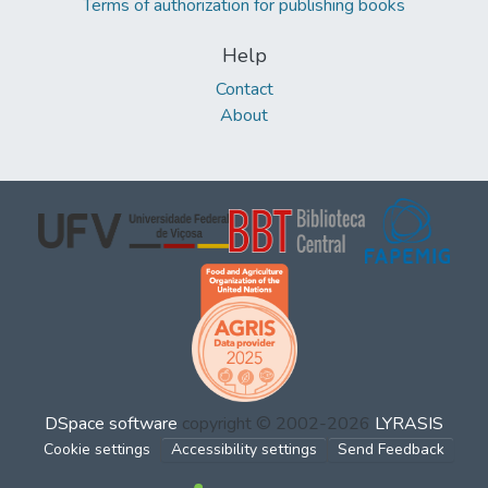
Terms of authorization for publishing books
Help
Contact
About
DSpace software
copyright © 2002-2026
LYRASIS
Cookie settings
Accessibility settings
Send Feedback