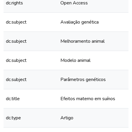
dc.rights
Open Access
dc.subject
Avaliação genética
dc.subject
Melhoramento animal
dc.subject
Modelo animal
dc.subject
Parâmetros genéticos
dc.title
Efeitos materno em suínos
dc.type
Artigo