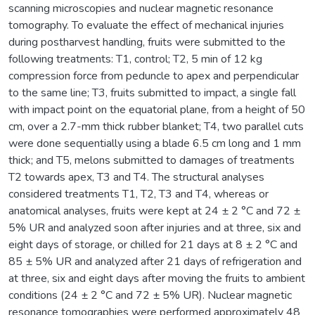
scanning microscopies and nuclear magnetic resonance
tomography. To evaluate the effect of mechanical injuries
during postharvest handling, fruits were submitted to the
following treatments: T1, control; T2, 5 min of 12 kg
compression force from peduncle to apex and perpendicular
to the same line; T3, fruits submitted to impact, a single fall
with impact point on the equatorial plane, from a height of 50
cm, over a 2.7-mm thick rubber blanket; T4, two parallel cuts
were done sequentially using a blade 6.5 cm long and 1 mm
thick; and T5, melons submitted to damages of treatments
T2 towards apex, T3 and T4. The structural analyses
considered treatments T1, T2, T3 and T4, whereas or
anatomical analyses, fruits were kept at 24 ± 2 °C and 72 ±
5% UR and analyzed soon after injuries and at three, six and
eight days of storage, or chilled for 21 days at 8 ± 2 °C and
85 ± 5% UR and analyzed after 21 days of refrigeration and
at three, six and eight days after moving the fruits to ambient
conditions (24 ± 2 °C and 72 ± 5% UR). Nuclear magnetic
resonance tomographies were performed approximately 48