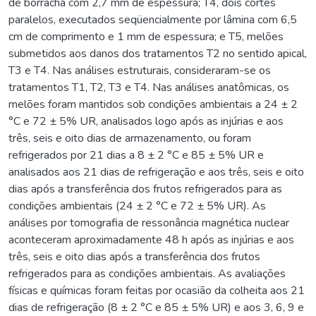
de borracha com 2,7 mm de espessura; T4, dois cortes
paralelos, executados seqüencialmente por lâmina com 6,5
cm de comprimento e 1 mm de espessura; e T5, melões
submetidos aos danos dos tratamentos T2 no sentido apical,
T3 e T4. Nas análises estruturais, consideraram-se os
tratamentos T1, T2, T3 e T4. Nas análises anatômicas, os
melões foram mantidos sob condições ambientais a 24 ± 2
°C e 72 ± 5% UR, analisados logo após as injúrias e aos
três, seis e oito dias de armazenamento, ou foram
refrigerados por 21 dias a 8 ± 2 °C e 85 ± 5% UR e
analisados aos 21 dias de refrigeração e aos três, seis e oito
dias após a transferência dos frutos refrigerados para as
condições ambientais (24 ± 2 °C e 72 ± 5% UR). As
análises por tomografia de ressonância magnética nuclear
aconteceram aproximadamente 48 h após as injúrias e aos
três, seis e oito dias após a transferência dos frutos
refrigerados para as condições ambientais. As avaliações
físicas e químicas foram feitas por ocasião da colheita aos 21
dias de refrigeração (8 ± 2 °C e 85 ± 5% UR) e aos 3, 6, 9 e