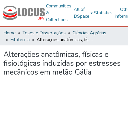
Communities
All of
Oth
&
Statistics
DSpace
inform
Collections
Home
Teses e Dissertações
Ciências Agrárias
Fitotecnia
Alterações anatômicas, físicas e fisiológicas induzidas por estresses mecânicos em melão Gália
Alterações anatômicas, físicas e
fisiológicas induzidas por estresses
mecânicos em melão Gália