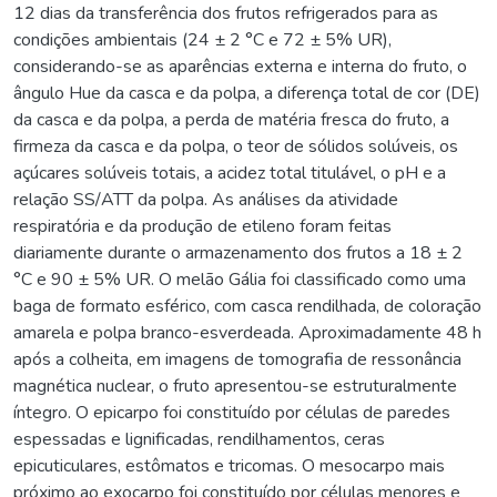
12 dias da transferência dos frutos refrigerados para as
condições ambientais (24 ± 2 °C e 72 ± 5% UR),
considerando-se as aparências externa e interna do fruto, o
ângulo Hue da casca e da polpa, a diferença total de cor (DE)
da casca e da polpa, a perda de matéria fresca do fruto, a
firmeza da casca e da polpa, o teor de sólidos solúveis, os
açúcares solúveis totais, a acidez total titulável, o pH e a
relação SS/ATT da polpa. As análises da atividade
respiratória e da produção de etileno foram feitas
diariamente durante o armazenamento dos frutos a 18 ± 2
°C e 90 ± 5% UR. O melão Gália foi classificado como uma
baga de formato esférico, com casca rendilhada, de coloração
amarela e polpa branco-esverdeada. Aproximadamente 48 h
após a colheita, em imagens de tomografia de ressonância
magnética nuclear, o fruto apresentou-se estruturalmente
íntegro. O epicarpo foi constituído por células de paredes
espessadas e lignificadas, rendilhamentos, ceras
epicuticulares, estômatos e tricomas. O mesocarpo mais
próximo ao exocarpo foi constituído por células menores e