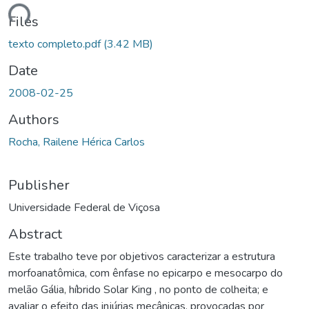
Loading...
Files
texto completo.pdf
(3.42 MB)
Date
2008-02-25
Authors
Rocha, Railene Hérica Carlos
Publisher
Universidade Federal de Viçosa
Abstract
Este trabalho teve por objetivos caracterizar a estrutura
morfoanatômica, com ênfase no epicarpo e mesocarpo do
melão Gália, híbrido Solar King , no ponto de colheita; e
avaliar o efeito das injúrias mecânicas, provocadas por