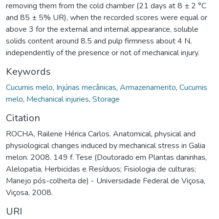
removing them from the cold chamber (21 days at 8 ± 2 °C
and 85 ± 5% UR), when the recorded scores were equal or
above 3 for the external and internal appearance, soluble
solids content around 8.5 and pulp firmness about 4 N,
independently of the presence or not of mechanical injury.
Keywords
Cucumis melo
,
Injúrias mecânicas
,
Armazenamento
,
Cucumis
melo
,
Mechanical injuries
,
Storage
Citation
ROCHA, Railene Hérica Carlos. Anatomical, physical and
physiological changes induced by mechanical stress in Galia
melon. 2008. 149 f. Tese (Doutorado em Plantas daninhas,
Alelopatia, Herbicidas e Resíduos; Fisiologia de culturas;
Manejo pós-colheita de) - Universidade Federal de Viçosa,
Viçosa, 2008.
URI