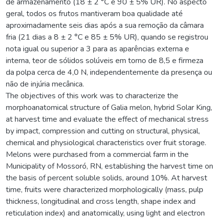
de armazenamento (18 ± 2 °C e 90 ± 5% UR). No aspecto
geral, todos os frutos mantiveram boa qualidade até
aproximadamente seis dias após a sua remoção da câmara
fria (21 dias a 8 ± 2 °C e 85 ± 5% UR), quando se registrou
nota igual ou superior a 3 para as aparências externa e
interna, teor de sólidos solúveis em torno de 8,5 e firmeza
da polpa cerca de 4,0 N, independentemente da presença ou
não de injúria mecânica.
The objectives of this work was to characterize the
morphoanatomical structure of Galia melon, hybrid Solar King,
at harvest time and evaluate the effect of mechanical stress
by impact, compression and cutting on structural, physical,
chemical and physiological characteristics over fruit storage.
Melons were purchased from a commercial farm in the
Municipality of Mossoró, RN, establishing the harvest time on
the basis of percent soluble solids, around 10%. At harvest
time, fruits were characterized morphologically (mass, pulp
thickness, longitudinal and cross length, shape index and
reticulation index) and anatomically, using light and electron