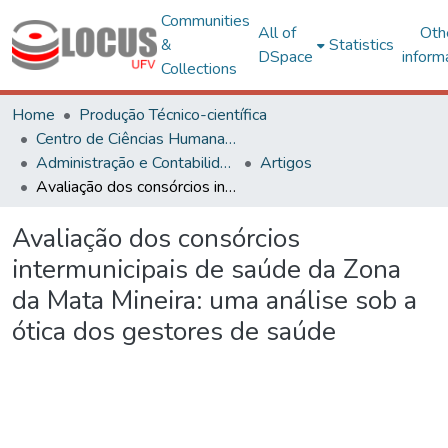
Communities
All of
Oth
&
Statistics
DSpace
inform
Collections
Home
Produção Técnico-científica
Centro de Ciências Humanas, Letras e Artes
Administração e Contabilidade
Artigos
Avaliação dos consórcios intermunicipais de saúde da Zona da Mata Mineira: uma análise sob a ótica dos gestores de saúde
Avaliação dos consórcios
intermunicipais de saúde da Zona
da Mata Mineira: uma análise sob a
ótica dos gestores de saúde