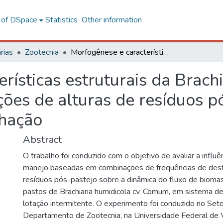
l of DSpace
Statistics
Other information
rias
Zootecnia
Morfogênese e características estruturais da Brachiaria humidícola submetida a combinações de alturas de resíduos pós-pastejo e frequências de desfolhação
rísticas estruturais da Brach
ões de alturas de resíduos p
lhação
Abstract
O trabalho foi conduzido com o objetivo de avaliar a influê
manejo baseadas em combinações de frequências de desfo
resíduos pós-pastejo sobre a dinâmica do fluxo de bioma
pastos de Brachiaria humidicola cv. Comum, em sistema d
lotação intermitente. O experimento foi conduzido no Seto
Departamento de Zootecnia, na Universidade Federal de 