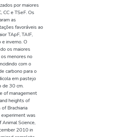
izados por maiores
C, CC e TSeF. Os
iaram as
tações favoráveis ao
ior TApF, TAIF,
 e inverno. O
ndo os maiores
 e os menores no
incidindo com o
de carbono para o
dicola em pastejo
o de 30 cm.
nce of management
and heights of
of Brachiaria
he experiment was
f Animal Science,
ecember 2010 in