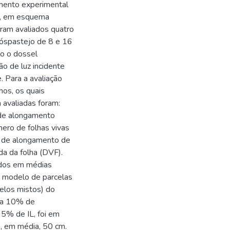
ento experimental
es, em esquema
oram avaliados quatro
póspastejo de 8 e 16
o o dossel
o de luz incidente
. Para a avaliação
hos, os quais
 avaliadas foram:
a de alongamento
úmero de folhas vivas
xa de alongamento de
a da folha (DVF).
ados em médias
 modelo de parcelas
elos mistos) do
t a 10% de
 95% de IL, foi em
i, em média, 50 cm.