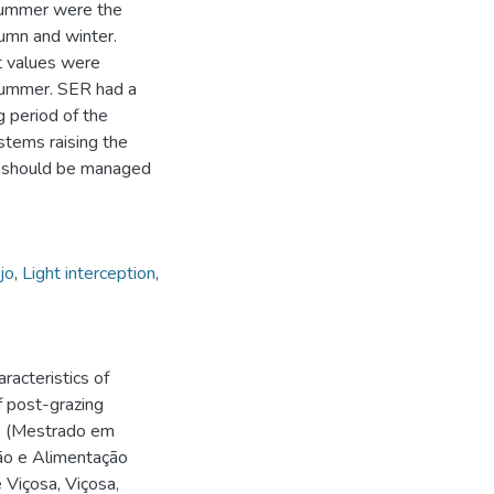
 summer were the
umn and winter.
t values were
 summer. SER had a
g period of the
ostems raising the
ng should be managed
jo
,
Light interception
,
acteristics of
f post-grazing
ão (Mestrado em
ão e Alimentação
 Viçosa, Viçosa,