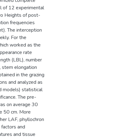
domized complete
tal of 12 experimental
wo Heights of post-
ation frequencies
t). The interception
ekly. For the
which worked as the
appearance rate
length (LBL), number
), stem elongation
btained in the grazing
ons and analyzed as
 models) statistical
ficance. The pre-
 was on average 30
ge 50 cm. More
gher LAF, phyllochron
 factors and
atures and tissue