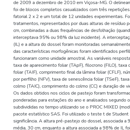
de 2009 a dezembro de 2010 em Viçosa-MG. O delineam
foi de blocos completos casualizados com três repetiçõ
fatorial 2 x 2 e um total de 12 unidades experimentais. F
tratamentos, representados por duas alturas de resíduo 
cm, combinadas a duas frequências de desfolhação (quand
interceptava 95% ou 98% da luz incidente). A interceptaçã
(IL) e a altura do dossel foram monitoradas semanalmente
das características morfogênicas foram identificados perfil
funcionaram como unidade amostral. As variáveis resposta
taxa de aparecimento foliar (TApF), filocrono (FILO), tax
foliar (TAIF), comprimento final da lâmina foliar (CFLF), n
por perfilho (NFV), taxa de senescência foliar (TSeF), ta
colmo (TAIC), comprimento do colmo (CC) e duração de vid
Os dados obtidos nos ciclos de pastejo foram transform
ponderadas para estações do ano e analisados segundo o
subdivididas no tempo utilizando se o PROC MIXED (mod
pacote estatístico SAS. Foi utilizado o teste t de Studen
significância. A altura pré-pastejo do dossel, associada a
média, 30 cm, enquanto a altura associada a 98% de IL fo