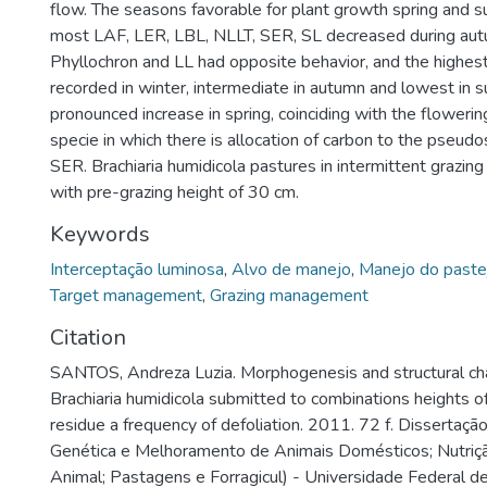
flow. The seasons favorable for plant growth spring and
most LAF, LER, LBL, NLLT, SER, SL decreased during aut
Phyllochron and LL had opposite behavior, and the highes
recorded in winter, intermediate in autumn and lowest in
pronounced increase in spring, coinciding with the flowerin
specie in which there is allocation of carbon to the pseud
SER. Brachiaria humidicola pastures in intermittent grazi
with pre-grazing height of 30 cm.
Keywords
Interceptação luminosa
,
Alvo de manejo
,
Manejo do paste
Target management
,
Grazing management
Citation
SANTOS, Andreza Luzia. Morphogenesis and structural char
Brachiaria humidicola submitted to combinations heights o
residue a frequency of defoliation. 2011. 72 f. Dissertaç
Genética e Melhoramento de Animais Domésticos; Nutriç
Animal; Pastagens e Forragicul) - Universidade Federal de