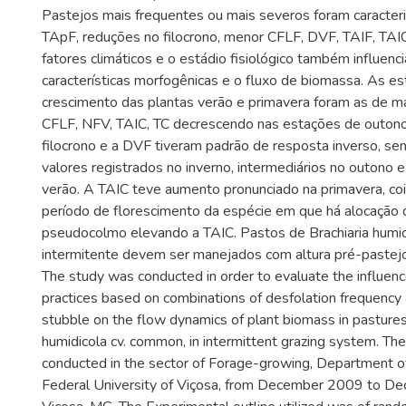
Pastejos mais frequentes ou mais severos foram caracter
TApF, reduções no filocrono, menor CFLF, DVF, TAIF, TAI
fatores climáticos e o estádio fisiológico também influenc
características morfogênicas e o fluxo de biomassa. As es
crescimento das plantas verão e primavera foram as de ma
CFLF, NFV, TAIC, TC decrescendo nas estações de outono
filocrono e a DVF tiveram padrão de resposta inverso, se
valores registrados no inverno, intermediários no outono
verão. A TAIC teve aumento pronunciado na primavera, co
período de florescimento da espécie em que há alocação 
pseudocolmo elevando a TAIC. Pastos de Brachiaria humi
intermitente devem ser manejados com altura pré-pastej
The study was conducted in order to evaluate the influe
practices based on combinations of desfolation frequency 
stubble on the flow dynamics of plant biomass in pastures 
humidicola cv. common, in intermittent grazing system. T
conducted in the sector of Forage-growing, Department o
Federal University of Viçosa, from December 2009 to D