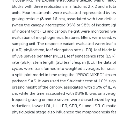
Viçosa-MG. The Experimental outline utilized was of ran
blocks with three replications in a factorial 2 x 2 and a to
units. Four treatments were evaluated, represented by t
grazing residue (8 and 16 cm), associated with two defoli
(when the canopy intercepted 95% or 98% of incident ligh
of incident light (IL) and canopy height were monitored we
evaluation of morphogenesis features tillers were used, 
sampling unit. The response variant evaluated were: leaf 
(LAR) phyllochron, leaf elongation rate (LER), leaf blade 
of live leaves per tiller (NLLT), leaf senescence rate (LSR
rate (SER), stem length (SL) leaf lifespan (LL). The data o
cycles were transformed into weighted averages for seas
a split-plot model in time using the "PROC MIXED" (mixed
package SAS. It was used the Student t test at 10% signi
grazing height of the canopy, associated with 95% of IL,
cm, while the time associated with 98% IL was on avera
frequent grazing or more severe were characterized by hi
reductions, lower LBL, LL, LER, SER, SL and LSR. Climatic
physiological stage also influenced the morphogenesis fe