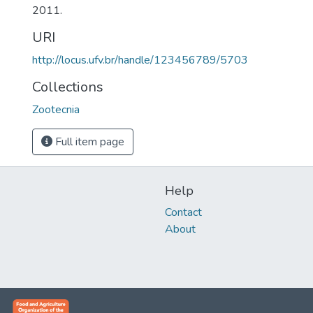
2011.
URI
http://locus.ufv.br/handle/123456789/5703
Collections
Zootecnia
Full item page
Help
Contact
About