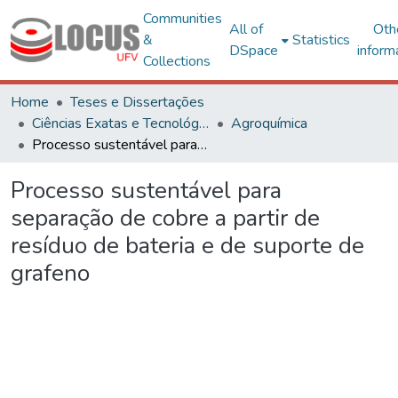
Communities
All of
Oth
&
Statistics
DSpace
inform
Collections
Home
Teses e Dissertações
Ciências Exatas e Tecnológicas
Agroquímica
Processo sustentável para separação de cobre a partir de resíduo de bateria e de suporte de grafeno
Processo sustentável para
separação de cobre a partir de
resíduo de bateria e de suporte de
grafeno