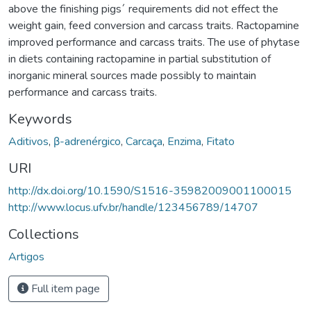
above the finishing pigs´ requirements did not effect the
weight gain, feed conversion and carcass traits. Ractopamine
improved performance and carcass traits. The use of phytase
in diets containing ractopamine in partial substitution of
inorganic mineral sources made possibly to maintain
performance and carcass traits.
Keywords
Aditivos
,
β-adrenérgico
,
Carcaça
,
Enzima
,
Fitato
URI
http://dx.doi.org/10.1590/S1516-35982009001100015
http://www.locus.ufv.br/handle/123456789/14707
Collections
Artigos
Full item page