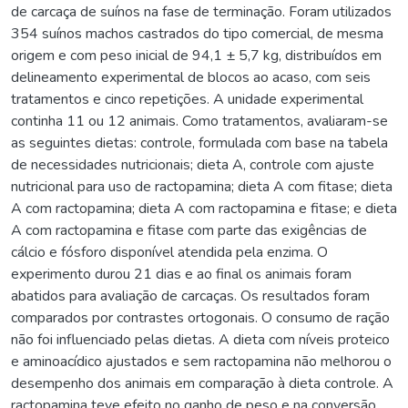
de carcaça de suínos na fase de terminação. Foram utilizados
354 suínos machos castrados do tipo comercial, de mesma
origem e com peso inicial de 94,1 ± 5,7 kg, distribuídos em
delineamento experimental de blocos ao acaso, com seis
tratamentos e cinco repetições. A unidade experimental
continha 11 ou 12 animais. Como tratamentos, avaliaram-se
as seguintes dietas: controle, formulada com base na tabela
de necessidades nutricionais; dieta A, controle com ajuste
nutricional para uso de ractopamina; dieta A com fitase; dieta
A com ractopamina; dieta A com ractopamina e fitase; e dieta
A com ractopamina e fitase com parte das exigências de
cálcio e fósforo disponível atendida pela enzima. O
experimento durou 21 dias e ao final os animais foram
abatidos para avaliação de carcaças. Os resultados foram
comparados por contrastes ortogonais. O consumo de ração
não foi influenciado pelas dietas. A dieta com níveis proteico
e aminoacídico ajustados e sem ractopamina não melhorou o
desempenho dos animais em comparação à dieta controle. A
ractopamina teve efeito no ganho de peso e na conversão