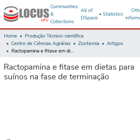
Communities
All of
Oth
&
Statistics
DSpace
inform
Collections
Home
Produção Técnico-científica
Centro de Ciências Agrárias
Zootecnia
Artigos
Ractopamina e fitase em dietas para suínos na fase de terminação
Ractopamina e fitase em dietas para
suínos na fase de terminação