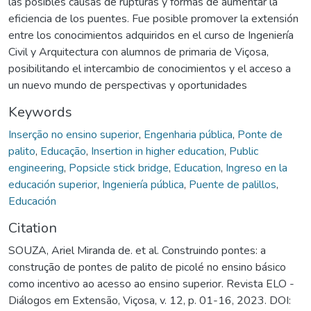
las posibles causas de rupturas y formas de aumentar la
eficiencia de los puentes. Fue posible promover la extensión
entre los conocimientos adquiridos en el curso de Ingeniería
Civil y Arquitectura con alumnos de primaria de Viçosa,
posibilitando el intercambio de conocimientos y el acceso a
un nuevo mundo de perspectivas y oportunidades
Keywords
Inserção no ensino superior
,
Engenharia pública
,
Ponte de
palito
,
Educação
,
Insertion in higher education
,
Public
engineering
,
Popsicle stick bridge
,
Education
,
Ingreso en la
educación superior
,
Ingeniería pública
,
Puente de palillos
,
Educación
Citation
SOUZA, Ariel Miranda de. et al. Construindo pontes: a
construção de pontes de palito de picolé no ensino básico
como incentivo ao acesso ao ensino superior. Revista ELO -
Diálogos em Extensão, Viçosa, v. 12, p. 01-16, 2023. DOI: