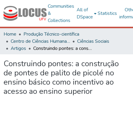
Communities
All of
Oth
&
Statistics
DSpace
inform
Collections
Home
Produção Técnico-científica
Centro de Ciências Humanas, Letras e Artes
Ciências Sociais
Artigos
Construindo pontes: a construção de pontes de palito de picolé no ensino básico como incentivo ao acesso ao ensino superior
Construindo pontes: a construção
de pontes de palito de picolé no
ensino básico como incentivo ao
acesso ao ensino superior