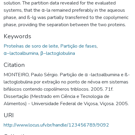
solution. The partition data revealed for the evaluated
systems, that the α-la remained preferably in the aqueous
phase, and ß-lg was partially transferred to the copolymeric
phase, providing the separation between the two proteins.
Keywords
Proteínas de soro de leite
,
Partição de fases
,
α−lactoalbumina
,
β−lactoglobulina
Citation
MONTEIRO, Paulo Sérgio. Partição de α -lactoalbumina e ß-
lactoglobulina por extração no ponto de névoa em sistemas
bifásicos contendo copolímeros triblocos. 2005. 71f.
Dissertação (Mestrado em Ciência e Tecnologia de
Alimentos) - Universidade Federal de Viçosa, Viçosa. 2005.
URI
http://www.locus.ufv.br/handle/123456789/9092