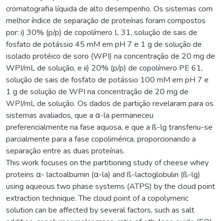
cromatografia líquida de alto desempenho. Os sistemas com
melhor índice de separação de proteínas foram compostos
por: i) 30% (p/p) de copolímero L 31, solução de sais de
fosfato de potássio 45 mM em pH 7 e 1 g de solução de
isolado protéico de soro (WPI) na concentração de 20 mg de
WPI/mL de solução, e ii) 20% (p/p) de copolímero PE 61,
solução de sais de fosfato de potássio 100 mM em pH 7 e
1 g de solução de WPI na concentração de 20 mg de
WPI/mL de solução. Os dados de partição revelaram para os
sistemas avaliados, que a α-la permaneceu
preferencialmente na fase aquosa, e que a ß-lg transferiu-se
parcialmente para a fase copolimérica, proporcionando a
separação entre as duas proteínas.
This work focuses on the partitioning study of cheese whey
proteins α- lactoalbumin (α-la) and ß-lactoglobulin (ß-lg)
using aqueous two phase systems (ATPS) by the cloud point
extraction technique. The cloud point of a copolymeric
solution can be affected by several factors, such as salt