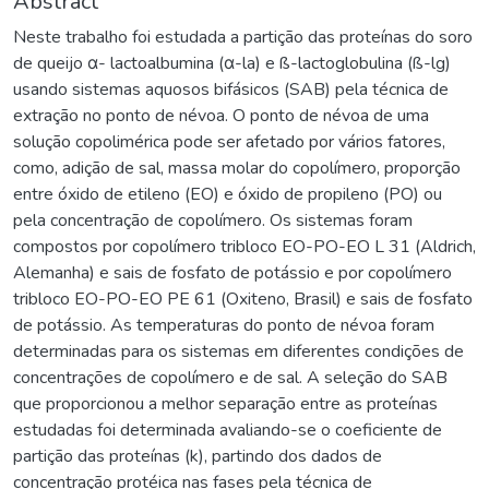
Abstract
Neste trabalho foi estudada a partição das proteínas do soro
de queijo α- lactoalbumina (α-la) e ß-lactoglobulina (ß-lg)
usando sistemas aquosos bifásicos (SAB) pela técnica de
extração no ponto de névoa. O ponto de névoa de uma
solução copolimérica pode ser afetado por vários fatores,
como, adição de sal, massa molar do copolímero, proporção
entre óxido de etileno (EO) e óxido de propileno (PO) ou
pela concentração de copolímero. Os sistemas foram
compostos por copolímero tribloco EO-PO-EO L 31 (Aldrich,
Alemanha) e sais de fosfato de potássio e por copolímero
tribloco EO-PO-EO PE 61 (Oxiteno, Brasil) e sais de fosfato
de potássio. As temperaturas do ponto de névoa foram
determinadas para os sistemas em diferentes condições de
concentrações de copolímero e de sal. A seleção do SAB
que proporcionou a melhor separação entre as proteínas
estudadas foi determinada avaliando-se o coeficiente de
partição das proteínas (k), partindo dos dados de
concentração protéica nas fases pela técnica de