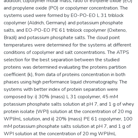
addition, copolymer molar mass, ratio of ethylene oxide (EO)
and propylene oxide (PO) or copolymer concentration. The
systems used were formed by EO-PO-EO L 31 triblock
copolymer (Aldrich, Germany) and potassium phosphate
salts, and EO-PO-EO PE 61 triblock copolymer (Oxiteno,
Brazil) and potassium phosphate salts. The cloud point
temperatures were determined for the systems at different
conditions of copolymer and salt concentrations. The ATPS
selection for the best separation between the studied
proteins was determined evaluating the proteins partition
coefficient (k), from data of proteins concentration in both
phases using high performance liquid chromatography. The
systems with better index of protein separation were
composed by: i) 30% (mass) L 31 copolymer, 45 mM
potassium phosphate salts solution at pH 7, and 1 g of whey
protein isolate (WPI) solution at the concentration of 20 mg
WPI/mL solution, and ii) 20% (mass) PE 61 copolymer, 100
mM potassium phosphate salts solution at pH 7, and 1 g of
WPI solution at the concentration of 20 mg WPI/mL