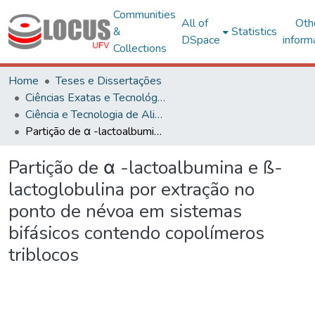
Communities
All of
Oth
&
Statistics
DSpace
inform
Collections
Home
Teses e Dissertações
Ciências Exatas e Tecnológicas
Ciência e Tecnologia de Alimentos
Partição de α -lactoalbumina e ß-lactoglobulina por extração no ponto de névoa em sistemas bifásicos contendo copolímeros triblocos
Partição de α -lactoalbumina e ß-
lactoglobulina por extração no
ponto de névoa em sistemas
bifásicos contendo copolímeros
triblocos