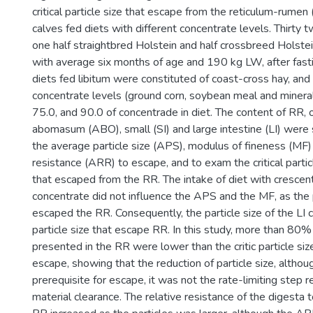
critical particle size that escape from the reticulum-rumen (
calves fed diets with different concentrate levels. Thirty t
one half straightbred Holstein and half crossbreed Holste
with average six months of age and 190 kg LW, after fasti
diets fed libitum were constituted of coast-cross hay, and 
concentrate levels (ground corn, soybean meal and mineral 
75.0, and 90.0 of concentrade in diet. The content of RR
abomasum (ABO), small (SI) and large intestine (LI) were
the average particle size (APS), modulus of fineness (MF)
resistance (ARR) to escape, and to exam the critical partic
that escaped from the RR. The intake of diet with crescent
concentrate did not influence the APS and the MF, as the 
escaped the RR. Consequently, the particle size of the LI 
particle size that escape RR. In this study, more than 80% 
presented in the RR were lower than the critic particle siz
escape, showing that the reduction of particle size, althou
prerequisite for escape, it was not the rate-limiting step 
material clearance. The relative resistance of the digesta