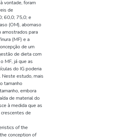
 à vontade, foram
veis de
; 60,0; 75,0; e
maso (OM), abomaso
am amostrados para
inura (MF) e a
 concepção de um
gestão de dieta com
 o MF, já que as
ículas do IG poderia
. Neste estudo, mais
ao tamanho
o tamanho, embora
saída de material do
esce à medida que as
 crescentes de
ristics of the
 the conception of