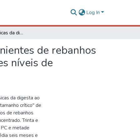
Log In
Características físicas da digesta de bezerros provenientes de rebanhos leiteiros alimentados com dietas contendo diferentes níveis de concentrado
venientes de rebanhos
es níveis de
ísicas da digesta ao
"tamanho crítico" de
ros de rebanhos
centrado. Trinta e
s PC e metade
édia seis meses e