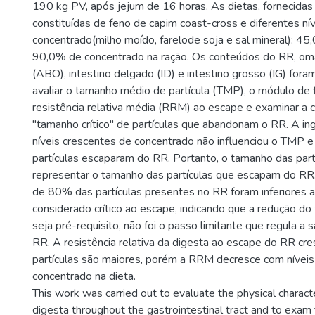
190 kg PV, após jejum de 16 horas. As dietas, fornecidas
constituídas de feno de capim coast-cross e diferentes ní
concentrado(milho moído, farelode soja e sal mineral): 45,0
90,0% de concentrado na ração. Os conteúdos do RR, o
(ABO), intestino delgado (ID) e intestino grosso (IG) for
avaliar o tamanho médio de partícula (TMP), o módulo de f
resistência relativa média (RRM) ao escape e examinar a
"tamanho crítico" de partículas que abandonam o RR. A in
níveis crescentes de concentrado não influenciou o TMP e
partículas escaparam do RR. Portanto, o tamanho das part
representar o tamanho das partículas que escapam do RR
de 80% das partículas presentes no RR foram inferiores 
considerado crítico ao escape, indicando que a redução d
seja pré-requisito, não foi o passo limitante que regula a 
RR. A resistência relativa da digesta ao escape do RR cr
partículas são maiores, porém a RRM decresce com níveis
concentrado na dieta.
This work was carried out to evaluate the physical characte
digesta throughout the gastrointestinal tract and to exam