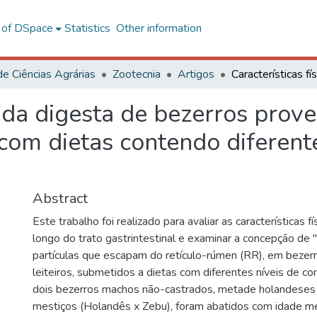
l of DSpace
Statistics
Other information
de Ciências Agrárias
Zootecnia
Artigos
as da digesta de bezerros pro
 com dietas contendo diferent
Abstract
Este trabalho foi realizado para avaliar as características f
longo do trato gastrintestinal e examinar a concepção de 
partículas que escapam do retículo-rúmen (RR), em bezer
leiteiros, submetidos a dietas com diferentes níveis de con
dois bezerros machos não-castrados, metade holandese
mestiços (Holandês x Zebu), foram abatidos com idade m