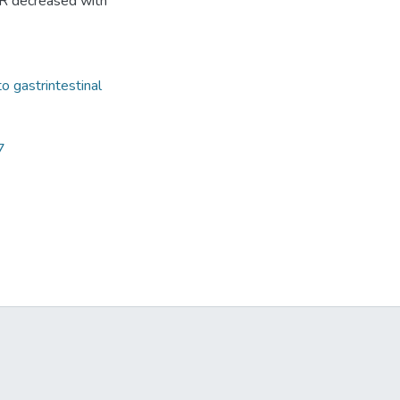
RR decreased with
to gastrintestinal
7