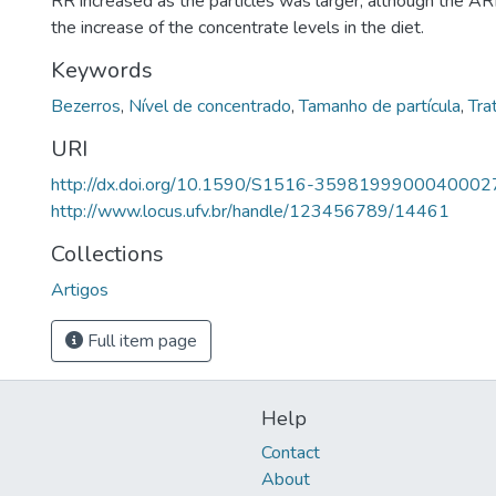
RR increased as the particles was larger, although the A
the increase of the concentrate levels in the diet.
Keywords
Bezerros
,
Nível de concentrado
,
Tamanho de partícula
,
Tra
URI
http://dx.doi.org/10.1590/S1516-3598199900040002
http://www.locus.ufv.br/handle/123456789/14461
Collections
Artigos
Full item page
Help
Contact
About