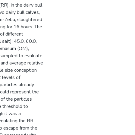
RR), in the dairy bull
wo dairy bull calves,
in-Zebu, slaughtered
ng for 16 hours. The
of different
salt): 45.0, 60.0,
, omasum (OM),
 sampled to evaluate
 and average relative
le size conception
 levels of
particles already
could represent the
of the particles
e threshold to
gh it was a
regulating the RR
 to escape from the