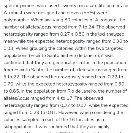
specific primers were used. Twenty microsatellite primers for
A. robusta were designed and eleven (55%) were
polymorphic. When analyzing 80 colonies of A. robusta, the
number of alleles/locus ranged from 7 to 24. The observed
heterozigosity ranged from 0,27 a 0,80 in the loci analyzed,
meanwhile the expected heterozigosity ranged from 0,30 to
0,83. When grouping the colonies within the two targeted
populations (Espírito Santo and Rio de Janeiro), it was
confirmed that they are genetically similar. In the population
from Espírito Santo, the number of alleles/locus ranged from
6 to 22. The observed heterozigosity ranged from 0,22 to
0,70, while the expected heterozygosity ranged from 0,30
to 0,85. In the population from Rio de Janeiro, the number of
alleles/locus ranged from 4 to 17. The observed
heterozigosity ranged from 0,32 to 0,97, while the expected
ranged from 0,29 to 0,81. However, when considering the
colonies sampled in each of the 16 localities as a
subpopulation, it was confirmed that they are highly