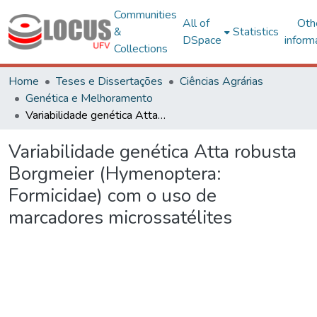
Communities
All of
Oth
&
Statistics
DSpace
inform
Collections
Home
Teses e Dissertações
Ciências Agrárias
Genética e Melhoramento
Variabilidade genética Atta robusta Borgmeier (Hymenoptera: Formicidae) com o uso de marcadores microssatélites
Variabilidade genética Atta robusta
Borgmeier (Hymenoptera:
Formicidae) com o uso de
marcadores microssatélites