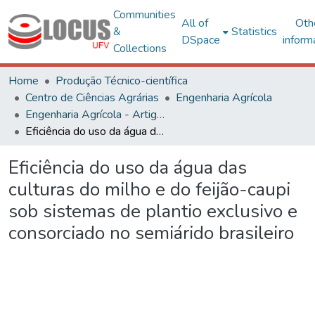
Communities
All of
Oth
&
Statistics
DSpace
inform
Collections
Home
Produção Técnico-científica
Centro de Ciências Agrárias
Engenharia Agrícola
Engenharia Agrícola - Artigos
Eficiência do uso da água das culturas do milho e do feijão-caupi sob sistemas de plantio exclusivo e consorciado no semiárido brasileiro
Eficiência do uso da água das
culturas do milho e do feijão-caupi
sob sistemas de plantio exclusivo e
consorciado no semiárido brasileiro