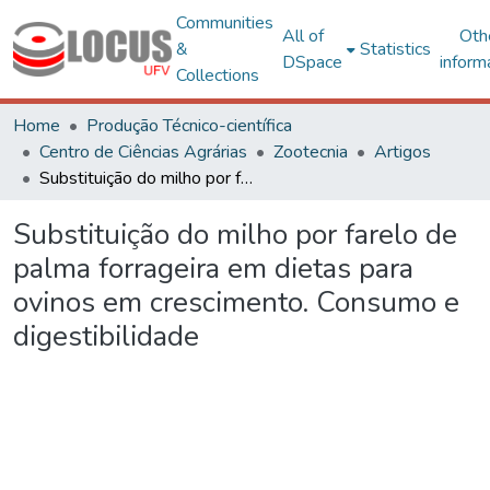
Communities
All of
Oth
&
Statistics
DSpace
inform
Collections
Home
Produção Técnico-científica
Centro de Ciências Agrárias
Zootecnia
Artigos
Substituição do milho por farelo de palma forrageira em dietas para ovinos em crescimento. Consumo e digestibilidade
Substituição do milho por farelo de
palma forrageira em dietas para
ovinos em crescimento. Consumo e
digestibilidade