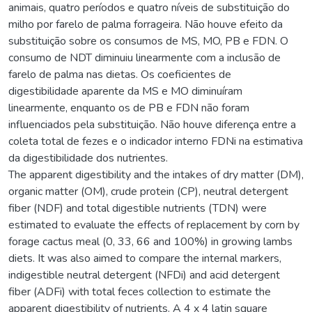
animais, quatro períodos e quatro níveis de substituição do
milho por farelo de palma forrageira. Não houve efeito da
substituição sobre os consumos de MS, MO, PB e FDN. O
consumo de NDT diminuiu linearmente com a inclusão de
farelo de palma nas dietas. Os coeficientes de
digestibilidade aparente da MS e MO diminuíram
linearmente, enquanto os de PB e FDN não foram
influenciados pela substituição. Não houve diferença entre a
coleta total de fezes e o indicador interno FDNi na estimativa
da digestibilidade dos nutrientes.
The apparent digestibility and the intakes of dry matter (DM),
organic matter (OM), crude protein (CP), neutral detergent
fiber (NDF) and total digestible nutrients (TDN) were
estimated to evaluate the effects of replacement by corn by
forage cactus meal (0, 33, 66 and 100%) in growing lambs
diets. It was also aimed to compare the internal markers,
indigestible neutral detergent (NFDi) and acid detergent
fiber (ADFi) with total feces collection to estimate the
apparent digestibility of nutrients. A 4 x 4 latin square