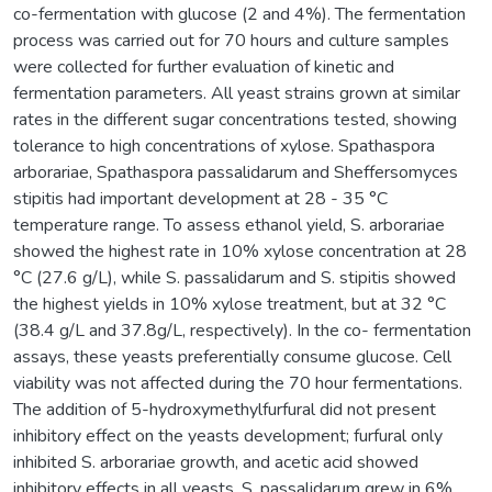
co-fermentation with glucose (2 and 4%). The fermentation
process was carried out for 70 hours and culture samples
were collected for further evaluation of kinetic and
fermentation parameters. All yeast strains grown at similar
rates in the different sugar concentrations tested, showing
tolerance to high concentrations of xylose. Spathaspora
arborariae, Spathaspora passalidarum and Sheffersomyces
stipitis had important development at 28 - 35 °C
temperature range. To assess ethanol yield, S. arborariae
showed the highest rate in 10% xylose concentration at 28
°C (27.6 g/L), while S. passalidarum and S. stipitis showed
the highest yields in 10% xylose treatment, but at 32 °C
(38.4 g/L and 37.8g/L, respectively). In the co- fermentation
assays, these yeasts preferentially consume glucose. Cell
viability was not affected during the 70 hour fermentations.
The addition of 5-hydroxymethylfurfural did not present
inhibitory effect on the yeasts development; furfural only
inhibited S. arborariae growth, and acetic acid showed
inhibitory effects in all yeasts. S. passalidarum grew in 6%