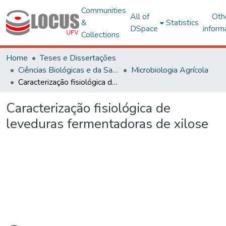
Communities
All of
Oth
&
Statistics
DSpace
inform
Collections
Home
Teses e Dissertações
Ciências Biológicas e da Saúde
Microbiologia Agrícola
Caracterização fisiológica de leveduras fermentadoras de xilose
Caracterização fisiológica de
leveduras fermentadoras de xilose