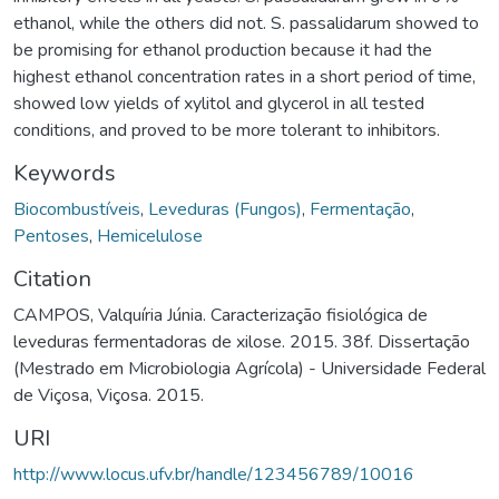
ethanol, while the others did not. S. passalidarum showed to
be promising for ethanol production because it had the
highest ethanol concentration rates in a short period of time,
showed low yields of xylitol and glycerol in all tested
conditions, and proved to be more tolerant to inhibitors.
Keywords
Biocombustíveis
,
Leveduras (Fungos)
,
Fermentação
,
Pentoses
,
Hemicelulose
Citation
CAMPOS, Valquíria Júnia. Caracterização fisiológica de
leveduras fermentadoras de xilose. 2015. 38f. Dissertação
(Mestrado em Microbiologia Agrícola) - Universidade Federal
de Viçosa, Viçosa. 2015.
URI
http://www.locus.ufv.br/handle/123456789/10016