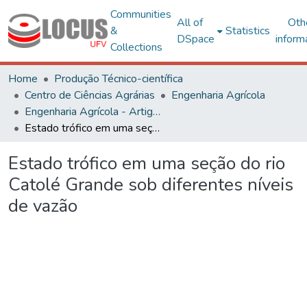
Communities
All of
Oth
&
Statistics
DSpace
inform
Collections
Home
Produção Técnico-científica
Centro de Ciências Agrárias
Engenharia Agrícola
Engenharia Agrícola - Artigos
Estado trófico em uma seção do rio Catolé Grande sob diferentes níveis de vazão
Estado trófico em uma seção do rio
Catolé Grande sob diferentes níveis
de vazão