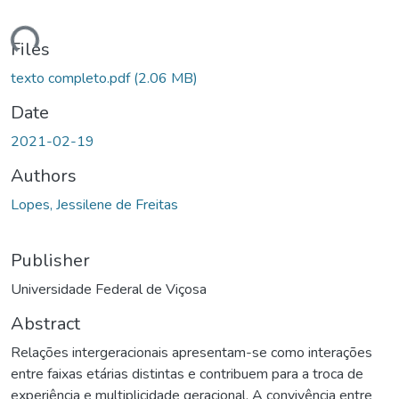
ading...
Files
texto completo.pdf
(2.06 MB)
Date
2021-02-19
Authors
Lopes, Jessilene de Freitas
Publisher
Universidade Federal de Viçosa
Abstract
Relações intergeracionais apresentam-se como interações
entre faixas etárias distintas e contribuem para a troca de
experiência e multiplicidade geracional. A convivência entre