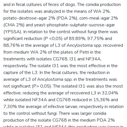
and in fecal cultures of feces of dogs. The conidia production
for the isolates was analyzed in the means of WA 2%,
potato-dextrose-agar 2% (PDA 2%), corn-meal-agar 2%
(CMA 2%) and yeast-phosphate-sulphate-sucrose-agar
(YPSSA). In relation to the control without fungi there was
significant reduction (P <0,05) of 89,89%, 97,75% and
88,76% in the average of L3 of Ancylostoma spp. recovered
from medium WA 2% of the plates of Petri in the
treatments with isolates CG768, I31 and NF34A,
respectively. The isolate I31 was the most effective in the
capture of the L3. In the fecal cultures, the reduction in
average of L3 of Ancylostoma spp. in the treatments was
not significant (P> 0,05). The isolated I31 was also the most
effective, reducing the average of recovered L3 in 32,04%
while isolated NF34A and CG768 reduced in 15,36% and
7,30% the average of infective larvae, respectively in relation
to the control without fungi. There was larger conidia
production of the isolate CG768 in the medium PDA 2%
while in isolates I31 and NF34A this production was larger in