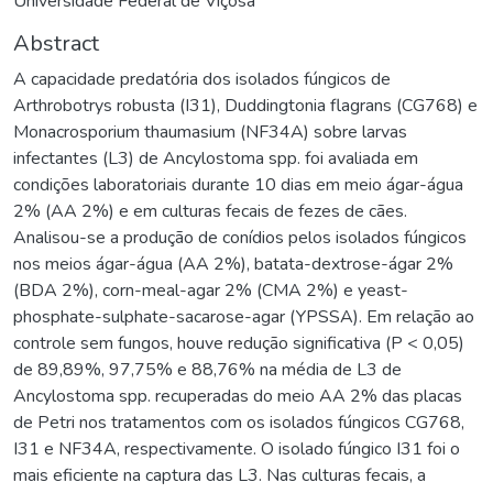
Universidade Federal de Viçosa
Abstract
A capacidade predatória dos isolados fúngicos de
Arthrobotrys robusta (I31), Duddingtonia flagrans (CG768) e
Monacrosporium thaumasium (NF34A) sobre larvas
infectantes (L3) de Ancylostoma spp. foi avaliada em
condições laboratoriais durante 10 dias em meio ágar-água
2% (AA 2%) e em culturas fecais de fezes de cães.
Analisou-se a produção de conídios pelos isolados fúngicos
nos meios ágar-água (AA 2%), batata-dextrose-ágar 2%
(BDA 2%), corn-meal-agar 2% (CMA 2%) e yeast-
phosphate-sulphate-sacarose-agar (YPSSA). Em relação ao
controle sem fungos, houve redução significativa (P < 0,05)
de 89,89%, 97,75% e 88,76% na média de L3 de
Ancylostoma spp. recuperadas do meio AA 2% das placas
de Petri nos tratamentos com os isolados fúngicos CG768,
I31 e NF34A, respectivamente. O isolado fúngico I31 foi o
mais eficiente na captura das L3. Nas culturas fecais, a