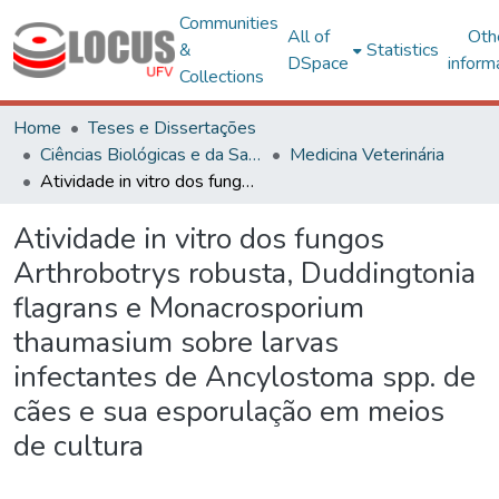
Communities
All of
Oth
&
Statistics
DSpace
inform
Collections
Home
Teses e Dissertações
Ciências Biológicas e da Saúde
Medicina Veterinária
Atividade in vitro dos fungos Arthrobotrys robusta, Duddingtonia flagrans e Monacrosporium thaumasium sobre larvas infectantes de Ancylostoma spp. de cães e sua esporulação em meios de cultura
Atividade in vitro dos fungos
Arthrobotrys robusta, Duddingtonia
flagrans e Monacrosporium
thaumasium sobre larvas
infectantes de Ancylostoma spp. de
cães e sua esporulação em meios
de cultura