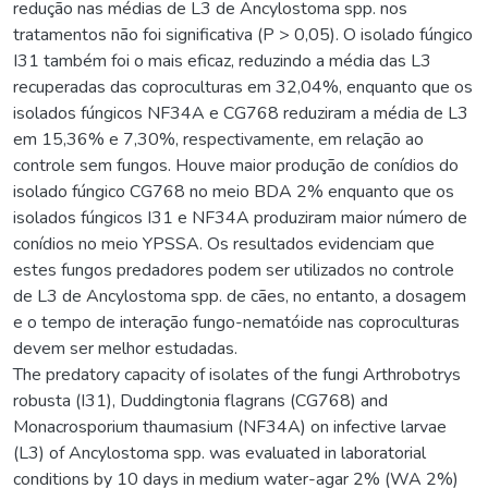
redução nas médias de L3 de Ancylostoma spp. nos
tratamentos não foi significativa (P > 0,05). O isolado fúngico
I31 também foi o mais eficaz, reduzindo a média das L3
recuperadas das coproculturas em 32,04%, enquanto que os
isolados fúngicos NF34A e CG768 reduziram a média de L3
em 15,36% e 7,30%, respectivamente, em relação ao
controle sem fungos. Houve maior produção de conídios do
isolado fúngico CG768 no meio BDA 2% enquanto que os
isolados fúngicos I31 e NF34A produziram maior número de
conídios no meio YPSSA. Os resultados evidenciam que
estes fungos predadores podem ser utilizados no controle
de L3 de Ancylostoma spp. de cães, no entanto, a dosagem
e o tempo de interação fungo-nematóide nas coproculturas
devem ser melhor estudadas.
The predatory capacity of isolates of the fungi Arthrobotrys
robusta (I31), Duddingtonia flagrans (CG768) and
Monacrosporium thaumasium (NF34A) on infective larvae
(L3) of Ancylostoma spp. was evaluated in laboratorial
conditions by 10 days in medium water-agar 2% (WA 2%)