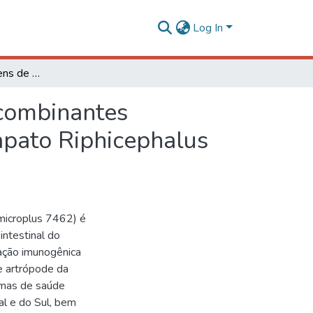
Log In
Obtenção de linhagens de Kluyveromyces lactis recombinantes produtoras do imunógeno SBm 7462 contra o carrapato Riphicephalus (Boophilus) microplus (Canestrini, 1887)
ecombinantes
pato Riphicephalus
microplus 7462) é
intestinal do
ação imunogênica
e artrópode da
emas de saúde
al e do Sul, bem