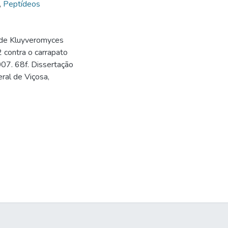
,
Peptídeos
 de Kluyveromyces
contra o carrapato
007. 68f. Dissertação
ral de Viçosa,