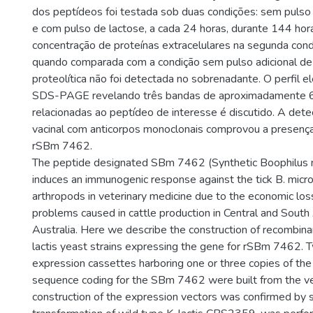
dos peptídeos foi testada sob duas condições: sem pulso 
e com pulso de lactose, a cada 24 horas, durante 144 hor
concentração de proteínas extracelulares na segunda cond
quando comparada com a condição sem pulso adicional de 
proteolítica não foi detectada no sobrenadante. O perfil e
SDS-PAGE revelando três bandas de aproximadamente 6
relacionadas ao peptídeo de interesse é discutido. A det
vacinal com anticorpos monoclonais comprovou a presença
rSBm 7462.
The peptide designated SBm 7462 (Synthetic Boophilus 
induces an immunogenic response against the tick B. micro
arthropods in veterinary medicine due to the economic los
problems caused in cattle production in Central and Sout
Australia. Here we describe the construction of recombi
lactis yeast strains expressing the gene for rSBm 7462. T
expression cassettes harboring one or three copies of the
sequence coding for the SBm 7462 were built from the 
construction of the expression vectors was confirmed by 