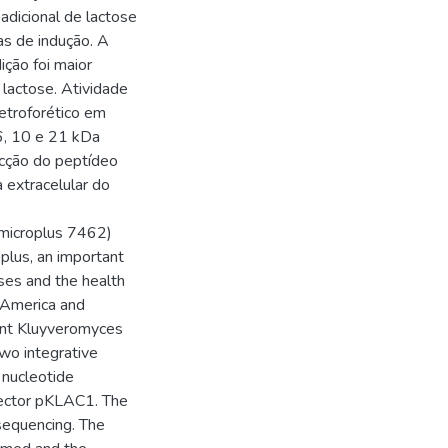
adicional de lactose
as de indução. A
ição foi maior
lactose. Atividade
letroforético em
, 10 e 21 kDa
ecção do peptídeo
 extracelular do
microplus 7462)
plus, an important
ses and the health
h America and
nant Kluyveromyces
wo integrative
 nucleotide
vector pKLAC1. The
sequencing. The