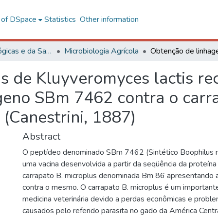
l of DSpace
Statistics
Other information
Ciências Biológicas e da Saúde
Microbiologia Agrícola
s de Kluyveromyces lactis r
eno SBm 7462 contra o carra
 (Canestrini, 1887)
Abstract
O peptídeo denominado SBm 7462 (Sintético Boophilus 
uma vacina desenvolvida a partir da seqüência da proteína 
carrapato B. microplus denominada Bm 86 apresentando 
contra o mesmo. O carrapato B. microplus é um important
medicina veterinária devido a perdas econômicas e probl
causados pelo referido parasita no gado da América Centr