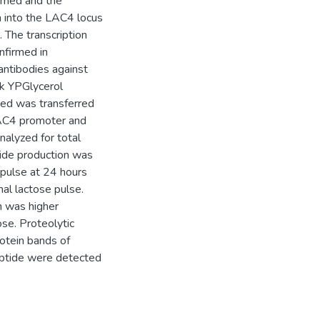
ormed and the
n into the LAC4 locus
 The transcription
nfirmed in
antibodies against
k YPGlycerol
ed was transferred
LAC4 promoter and
alyzed for total
ide production was
 pulse at 24 hours
nal lactose pulse.
on was higher
ose. Proteolytic
otein bands of
eptide were detected