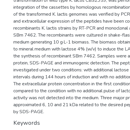
transformation of wild type K. lactis CBS2359, was perf
integration of the cassettes by homologous recombinatio
of the transformed K. lactis genomes was verified by PCR.
and extracellular expression of the peptides have been co
recombinants K. lactis strains by RT-PCR and monoclonal 
SBm 7462. The recombinants were cultured in shake-flas
medium generating 10 g·L-1 biomass. The biomass obtain
to mineral medium with lactose 4% (w/v) to induce the 
the synthesis of recombinant SBm 7462. Samples were an
protein, SDS-PAGE and immunogenic detection. The pept
investigated under two conditions: with additional lactose
intervals during 144 hours of induction and with no additio
The extracellular protein concentration in the first conditi
compared to the condition with no additional pulse of lact
activity was not detected into the medium. Three major pr
approximated 6, 10 and 21 kDa related to the desired p
by SDS-PAGE.
Keywords