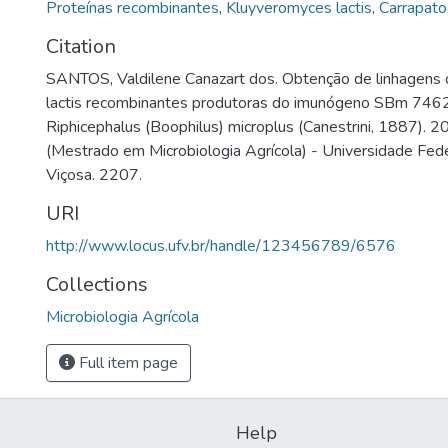
Proteínas recombinantes
,
Kluyveromyces lactis
,
Carrapato
Citation
SANTOS, Valdilene Canazart dos. Obtenção de linhagens
lactis recombinantes produtoras do imunógeno SBm 7462 
Riphicephalus (Boophilus) microplus (Canestrini, 1887). 2
(Mestrado em Microbiologia Agrícola) - Universidade Fede
Viçosa. 2207.
URI
http://www.locus.ufv.br/handle/123456789/6576
Collections
Microbiologia Agrícola
Full item page
Help