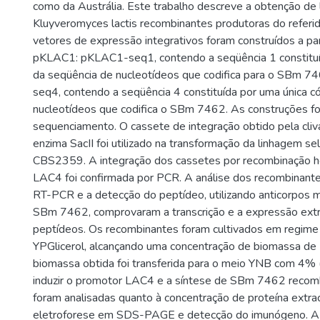
como da Austrália. Este trabalho descreve a obtenção de 
Kluyveromyces lactis recombinantes produtoras do referi
vetores de expressão integrativos foram construídos a par
pKLAC1: pKLAC1-seq1, contendo a seqüência 1 constituíd
da seqüência de nucleotídeos que codifica para o SBm 
seq4, contendo a seqüência 4 constituída por uma única c
nucleotídeos que codifica o SBm 7462. As construções f
sequenciamento. O cassete de integração obtido pela cli
enzima SacII foi utilizado na transformação da linhagem se
CBS2359. A integração dos cassetes por recombinação h
LAC4 foi confirmada por PCR. A análise dos recombinantes
RT-PCR e a detecção do peptídeo, utilizando anticorpos 
SBm 7462, comprovaram a transcrição e a expressão extr
peptídeos. Os recombinantes foram cultivados em regime
YPGlicerol, alcançando uma concentração de biomassa de 
biomassa obtida foi transferida para o meio YNB com 4% (
induzir o promotor LAC4 e a síntese de SBm 7462 recom
foram analisadas quanto à concentração de proteína extrac
eletroforese em SDS-PAGE e detecção do imunógeno. A 