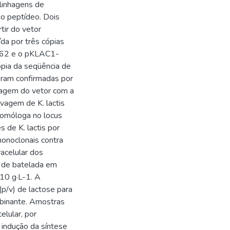
linhagens de
do peptídeo. Dois
tir do vetor
a por três cópias
7462 e o pKLAC1-
ópia da seqüência de
oram confirmadas por
vagem do vetor com a
lvagem de K. lactis
omóloga no locus
 de K. lactis por
monoclonais contra
acelular dos
 de batelada em
10 g·L-1. A
p/v) de lactose para
binante. Amostras
elular, por
indução da síntese