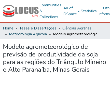
Communities
All of
Oth
&
Statistics
DSpace
inform
Collections
Home
Teses e Dissertações
Ciências Agrárias
Meteorologia Agrícola
Modelo agrometeorológico de previsão de produtividade da soja para as regiões do Triângulo Mineiro e Alto Paranaíba, Minas Gerais
Modelo agrometeorológico de
previsão de produtividade da soja
para as regiões do Triângulo Mineiro
e Alto Paranaíba, Minas Gerais