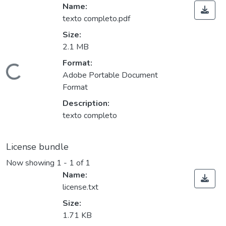
Name:
texto completo.pdf
Size:
2.1 MB
Format:
ding...
Adobe Portable Document
Format
Description:
texto completo
License bundle
Now showing
1 - 1 of 1
Name:
license.txt
Size:
1.71 KB