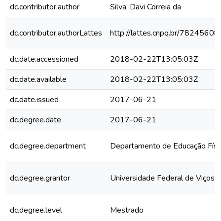
dc.contributor.author
Silva, Davi Correia da
dc.contributor.authorLattes
http://lattes.cnpq.br/782456
dc.date.accessioned
2018-02-22T13:05:03Z
dc.date.available
2018-02-22T13:05:03Z
dc.date.issued
2017-06-21
dc.degree.date
2017-06-21
dc.degree.department
Departamento de Educação Físi
dc.degree.grantor
Universidade Federal de Viçosa
dc.degree.level
Mestrado