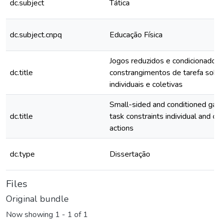
dc.subject
Tática
dc.subject.cnpq
Educação Física
Jogos reduzidos e condicionados:
dc.title
constrangimentos de tarefa sobr
individuais e coletivas
Small-sided and conditioned gam
dc.title
task constraints individual and co
actions
dc.type
Dissertação
Files
Original bundle
Now showing
1 - 1 of 1