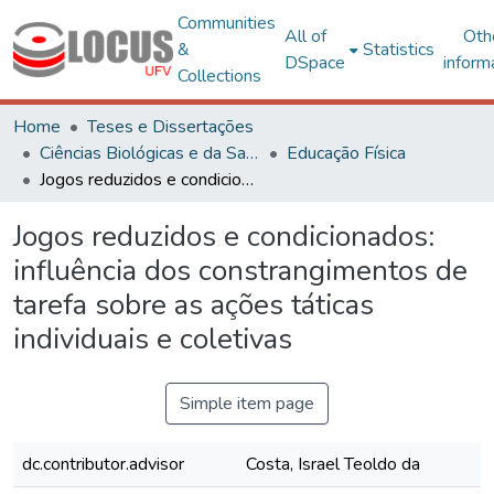
Communities
All of
Oth
&
Statistics
DSpace
inform
Collections
Home
Teses e Dissertações
Ciências Biológicas e da Saúde
Educação Física
Jogos reduzidos e condicionados: influência dos constrangimentos de tarefa sobre as ações táticas individuais e coletivas
Jogos reduzidos e condicionados:
influência dos constrangimentos de
tarefa sobre as ações táticas
individuais e coletivas
Simple item page
dc.contributor.advisor
Costa, Israel Teoldo da