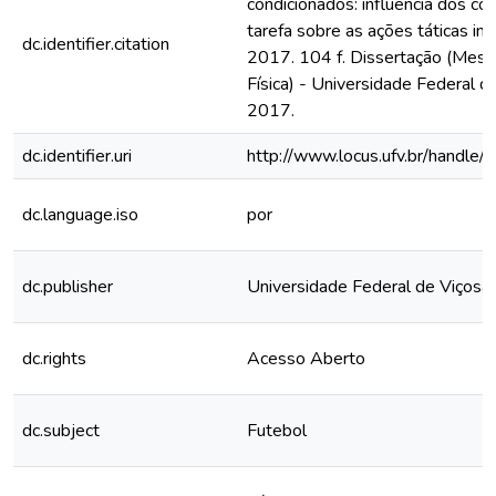
condicionados: influência dos c
tarefa sobre as ações táticas indi
dc.identifier.citation
2017. 104 f. Dissertação (Mes
Física) - Universidade Federal de
2017.
dc.identifier.uri
http://www.locus.ufv.br/hand
dc.language.iso
por
dc.publisher
Universidade Federal de Viçosa
dc.rights
Acesso Aberto
dc.subject
Futebol