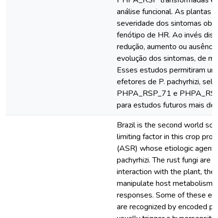
PHPA_RSP transformadas em
análise funcional. As plantas 
severidade dos sintomas obse
fenótipo de HR. Ao invés diss
redução, aumento ou ausência d
evolução dos sintomas, de m
Esses estudos permitiram uma
efetores de P. pachyrhizi, sel
PHPA_RSP_71 e PHPA_RSP_7
para estudos futuros mais det
Brazil is the second world soy
limiting factor in this crop pr
(ASR) whose etiologic agent 
pachyrhizi. The rust fungi are o
interaction with the plant, the
manipulate host metabolism an
responses. Some of these effe
are recognized by encoded pro