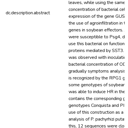
leaves, while using the same 
concentration of bacterial cell
dc.description.abstract
expression of the gene GUSPlu
the use of agroinfiltration in 
genes in soybean effectors. 
were susceptible to Psg4, dem
use this bacterial on functiona
proteins mediated by SST3. B
was observed with inoculation 
bacterial concentration of OD
gradually symptoms analysis.
is recognized by the RPG1 gen
some genotypes of soybean.
was able to induce HR in the 
contains the corresponding ge
genotypes Conquista and PI 4
use of this construction as a po
analysis of P. pachyrhizi putat
this, 12 sequences were clon