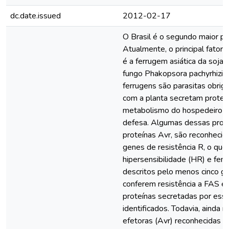
dc.date.issued
2012-02-17
O Brasil é o segundo maior pr
Atualmente, o principal fator 
é a ferrugem asiática da soja 
fungo Phakopsora pachyrhizi.
ferrugens são parasitas obrig
com a planta secretam proteí
metabolismo do hospedeiro e
defesa. Algumas dessas prot
proteínas Avr, são reconhecid
genes de resistência R, o qu
hipersensibilidade (HR) e fenó
descritos pelo menos cinco 
conferem resistência a FAS e 
proteínas secretadas por ess
identificados. Todavia, ainda 
efetoras (Avr) reconhecidas p