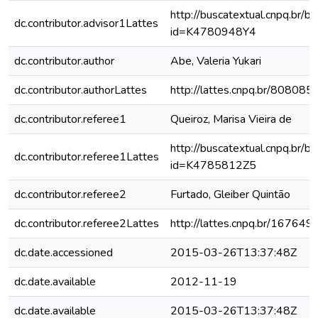
http://buscatextual.cnpq.br/bu
dc.contributor.advisor1Lattes
id=K4780948Y4
dc.contributor.author
Abe, Valeria Yukari
dc.contributor.authorLattes
http://lattes.cnpq.br/8080
dc.contributor.referee1
Queiroz, Marisa Vieira de
http://buscatextual.cnpq.br/bu
dc.contributor.referee1Lattes
id=K4785812Z5
dc.contributor.referee2
Furtado, Gleiber Quintão
dc.contributor.referee2Lattes
http://lattes.cnpq.br/1676
dc.date.accessioned
2015-03-26T13:37:48Z
dc.date.available
2012-11-19
dc.date.available
2015-03-26T13:37:48Z