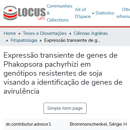
Communities
All of
Oth
&
Statistics
DSpace
inform
Collections
Home
Teses e Dissertações
Ciências Agrárias
Fitopatologia
Expressão transiente de genes de Phakopsora pachyrhizi em genótipos resistentes de soja visando a identificação de genes de avirulência
Expressão transiente de genes de
Phakopsora pachyrhizi em
genótipos resistentes de soja
visando a identificação de genes de
avirulência
Simple item page
dc.contributor.advisor1
Brommonschenkel, Sérgio He