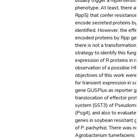
usually trigger a hypersensiti
phenotype. At least, there ar
Rpp5) that confer resistance
encode secreted proteins by t
identified. However, the effec
encoded proteins by Rpp genes
there is not a transformation a
strategy to identify this fungu
expression of R proteins in re
observation of a possible HR 
objectives of this work were:
for transient expression in soy
gene GUSPlus as reporter gene
translocation of effector prote
system (SST3) of Pseudomonas
(Psg4), and also to evaluate t
genes in soybean resistant 
of P. pachyrhizi. There was n
Agrobacterium tumefaciens st