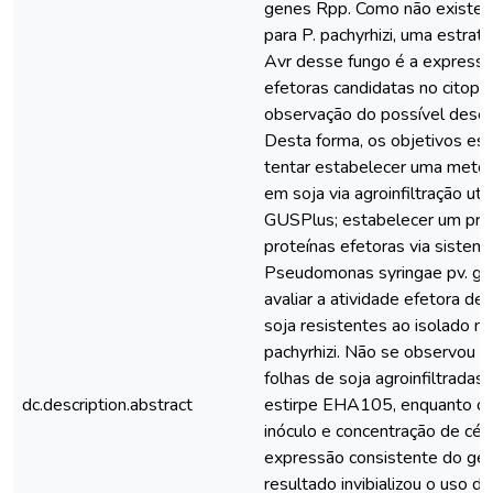
genes Rpp. Como não existe 
para P. pachyrhizi, uma estraté
Avr desse fungo é a expressã
efetoras candidatas no citopl
observação do possível dese
Desta forma, os objetivos esp
tentar estabelecer uma metod
em soja via agroinfiltração ut
GUSPlus; estabelecer um prot
proteínas efetoras via sistema
Pseudomonas syringae pv. gly
avaliar a atividade efetora d
soja resistentes ao isolado
pachyrhizi. Não se observou
folhas de soja agroinfiltrada
dc.description.abstract
estirpe EHA105, enquanto qu
inóculo e concentração de cél
expressão consistente do ge
resultado invibializou o uso de