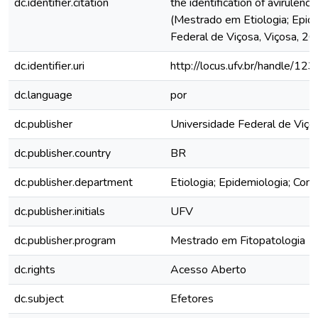
dc.identifier.citation
the identification of avirulen
(Mestrado em Etiologia; Epide
Federal de Viçosa, Viçosa, 20
dc.identifier.uri
http://locus.ufv.br/handle/
dc.language
por
dc.publisher
Universidade Federal de Viço
dc.publisher.country
BR
dc.publisher.department
Etiologia; Epidemiologia; Cont
dc.publisher.initials
UFV
dc.publisher.program
Mestrado em Fitopatologia
dc.rights
Acesso Aberto
dc.subject
Efetores