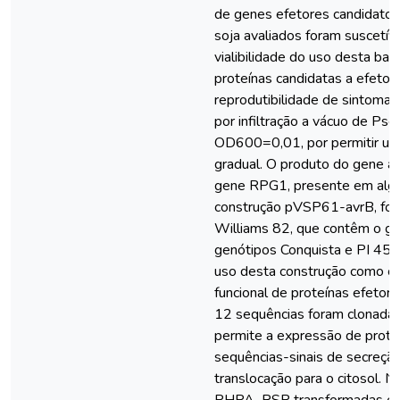
de genes efetores candidatos
soja avaliados foram suscetí
vialibilidade do uso desta bact
proteínas candidatas a efeto
reprodutibilidade de sintomas
por infiltração a vácuo de Ps
OD600=0,01, por permitir um
gradual. O produto do gene a
gene RPG1, presente em algu
construção pVSP61-avrB, foi 
Williams 82, que contêm o g
genótipos Conquista e PI 459
uso desta construção como con
funcional de proteínas efetora
12 sequências foram clonada
permite a expressão de proteí
sequências-sinais de secreção
translocação para o citosol.