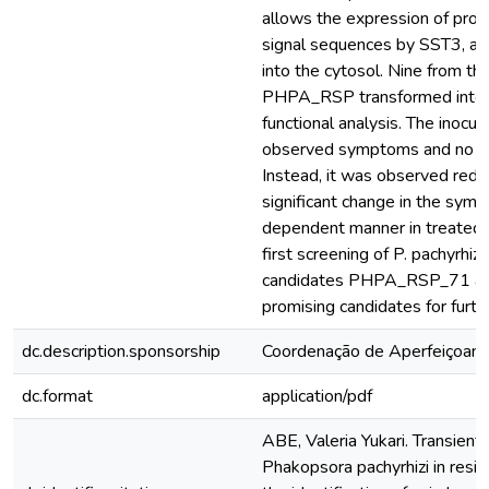
allows the expression of prote
signal sequences by SST3, aim
into the cytosol. Nine from t
PHPA_RSP transformed into 
functional analysis. The inocul
observed symptoms and no H
Instead, it was observed reduc
significant change in the sym
dependent manner in treated 
first screening of P. pachyrhiz
candidates PHPA_RSP_71 a
promising candidates for furthe
dc.description.sponsorship
Coordenação de Aperfeiçoame
dc.format
application/pdf
ABE, Valeria Yukari. Transient
Phakopsora pachyrhizi in resi