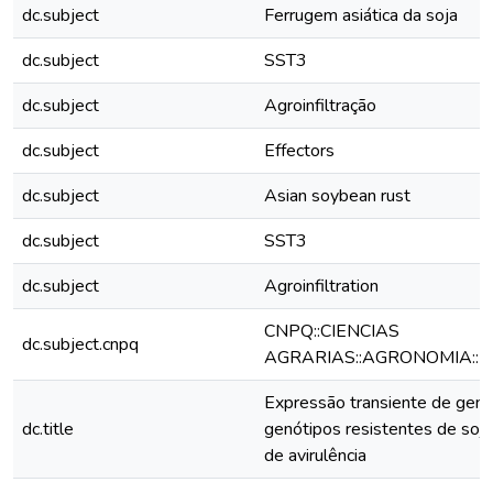
dc.subject
Ferrugem asiática da soja
dc.subject
SST3
dc.subject
Agroinfiltração
dc.subject
Effectors
dc.subject
Asian soybean rust
dc.subject
SST3
dc.subject
Agroinfiltration
CNPQ::CIENCIAS
dc.subject.cnpq
AGRARIAS::AGRONOMIA::F
Expressão transiente de gene
dc.title
genótipos resistentes de soja
de avirulência