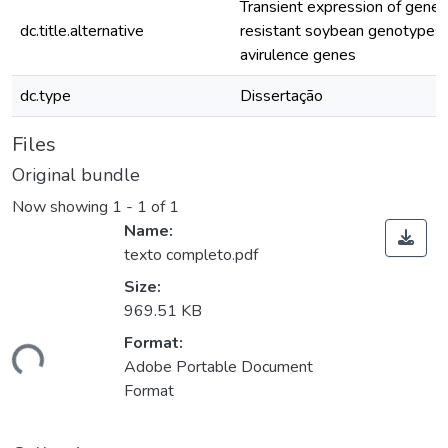
Transient expression of genes
dc.title.alternative
resistant soybean genotypes ai
avirulence genes
dc.type
Dissertação
Files
Original bundle
Now showing
1 - 1 of 1
Name:
texto completo.pdf
Size:
969.51 KB
Loading...
Format:
Adobe Portable Document
Format