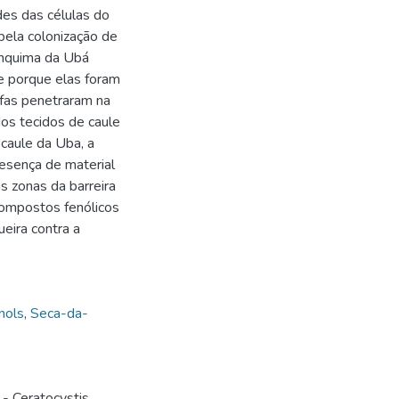
des das células do
ela colonização de
ênquima da Ubá
e porque elas foram
ifas penetraram na
os tecidos de caule
caule da Uba, a
esença de material
 zonas da barreira
compostos fenólicos
eira contra a
nols
,
Seca-da-
- Ceratocystis