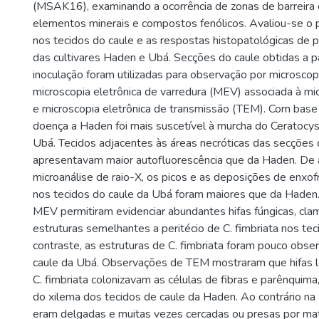
(MSAK16), examinando a ocorrência de zonas de barreira
elementos minerais e compostos fenólicos. Avaliou-se o
nos tecidos do caule e as respostas histopatológicas de p
das cultivares Haden e Ubá. Secções do caule obtidas a p
inoculação foram utilizadas para observação por microscopi
microscopia eletrônica de varredura (MEV) associada à mic
e microscopia eletrônica de transmissão (TEM). Com base
doença a Haden foi mais suscetível à murcha do Ceratocys
Ubá. Tecidos adjacentes às áreas necróticas das secções
apresentavam maior autofluorescência que da Haden. De
microanálise de raio-X, os picos e as deposições de enxofre
nos tecidos do caule da Ubá foram maiores que da Hade
MEV permitiram evidenciar abundantes hifas fúngicas, cla
estruturas semelhantes a peritécio de C. fimbriata nos t
contraste, as estruturas de C. fimbriata foram pouco obse
caule da Ubá. Observações de TEM mostraram que hifas 
C. fimbriata colonizavam as células de fibras e parênqui
do xilema dos tecidos de caule da Haden. Ao contrário na 
eram delgadas e muitas vezes cercadas ou presas por mat