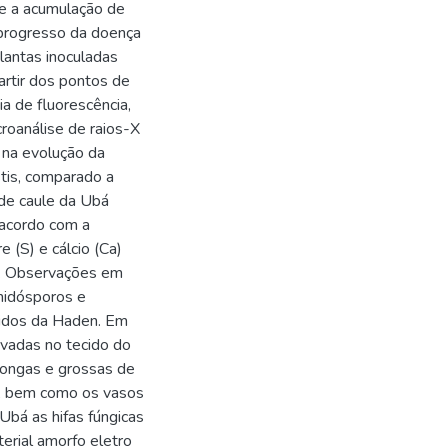
 e a acumulação de
 progresso da doença
lantas inoculadas
artir dos pontos de
a de fluorescência,
roanálise de raios-X
 na evolução da
tis, comparado a
 de caule da Ubá
 acordo com a
 (S) e cálcio (Ca)
n. Observações em
midósporos e
ecidos da Haden. Em
rvadas no tecido do
longas e grossas de
ma, bem como os vasos
Ubá as hifas fúngicas
erial amorfo eletro