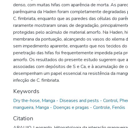
denso, com muitas hifas com aparência de morta. As pare
parênquima da Haden foram completamente degradadas p
C. fimbriata, enquanto que as paredes das células do par
raramente mostraram sinais de degradação, principalment
protegidas pelo acúmulo de material amorfo. Na Haden, h
membrana da pontuação, alcançando os vasos do xilema d
sem impedimento aparente, enquanto que nos tecidos do 
penetração das hifas foi frequentemente impedida pela pr
amorfo. Os resultados do presente estudo sugerem que as
associadas com depósitos de S e Ca, e à acumulação de 
desempenham um papel essencial na resistência da mangu
infecção de C. fimbriata.
Keywords
Dry the-hose
,
Manga - Diseases and pests - Control
,
Phe
mangueira
,
Manga - Doenças e pragas - Controle
,
Fenóis
Citation
ARAUJO, Leonardo. Hitopatologia da interação mangueira 