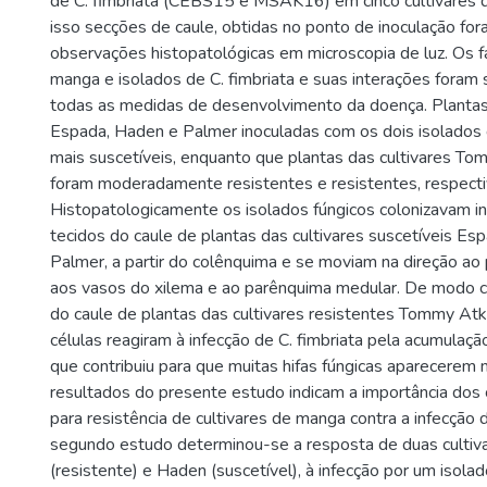
de C. fimbriata (CEBS15 e MSAK16) em cinco cultivares 
isso secções de caule, obtidas no ponto de inoculação fo
observações histopatológicas em microscopia de luz. Os fa
manga e isolados de C. fimbriata e suas interações foram s
todas as medidas de desenvolvimento da doença. Plantas 
Espada, Haden e Palmer inoculadas com os dois isolados d
mais suscetíveis, enquanto que plantas das cultivares T
foram moderadamente resistentes e resistentes, respect
Histopatologicamente os isolados fúngicos colonizavam 
tecidos do caule de plantas das cultivares suscetíveis Es
Palmer, a partir do colênquima e se moviam na direção ao 
aos vasos do xilema e ao parênquima medular. De modo co
do caule de plantas das cultivares resistentes Tommy Atk
células reagiram à infecção de C. fimbriata pela acumulaç
que contribuiu para que muitas hifas fúngicas aparecerem 
resultados do presente estudo indicam a importância dos
para resistência de cultivares de manga contra a infecção d
segundo estudo determinou-se a resposta de duas cultiv
(resistente) e Haden (suscetível), à infecção por um isolad