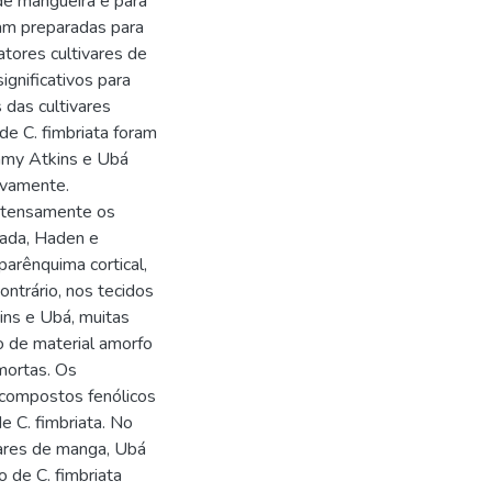
de mangueira e para
ram preparadas para
tores cultivares de
ignificativos para
das cultivares
e C. fimbriata foram
ommy Atkins e Ubá
ivamente.
intensamente os
pada, Haden e
parênquima cortical,
ntrário, nos tecidos
ins e Ubá, muitas
ão de material amorfo
mortas. Os
 compostos fenólicos
e C. fimbriata. No
ares de manga, Ubá
o de C. fimbriata