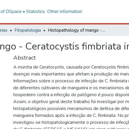
l of DSpace
Statistics
Other information
rias
Fitopatologia
Histopathology of mango - Ceratocystis fimbriata interaction
go - Ceratocystis fimbriata i
Abstract
A murcha de Ceratocystis, causada por Ceratocystis fimbri
doenças mais importantes que afetam a produção de mang
Informações sobre o processo de infecção de C. fimbriata 
de diferentes cultivares de mangueira e os mecanismos de
hospedeiro contra a infecção do patógeno é pouco disponíve
Assim, o objetivo geral deste trabalho foi investigar por 
histopatológicos possíveis mecanismos de defesa de difer
mangueira formados após a infecção de C. fimbriata. No pr
investigou-se histopatologicamente o processo de infecçã