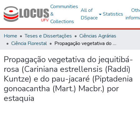
Communities
All of
Oth
&
Statistics
DSpace
inform
Collections
Home
Teses e Dissertações
Ciências Agrárias
Ciência Florestal
Propagação vegetativa do jequitibá-rosa (Cariniana estrellensis (Raddi) Kuntze) e do pau-jacaré (Piptadenia gonoacantha (Mart.) Macbr.) por estaquia
Propagação vegetativa do jequitibá-
rosa (Cariniana estrellensis (Raddi)
Kuntze) e do pau-jacaré (Piptadenia
gonoacantha (Mart.) Macbr.) por
estaquia