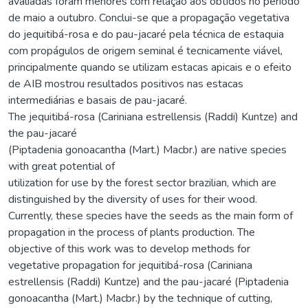
avaliadas foram menores com relação aos obtidos no período
de maio a outubro. Conclui-se que a propagação vegetativa
do jequitibá-rosa e do pau-jacaré pela técnica de estaquia
com propágulos de origem seminal é tecnicamente viável,
principalmente quando se utilizam estacas apicais e o efeito
de AIB mostrou resultados positivos nas estacas
intermediárias e basais de pau-jacaré.
The jequitibá-rosa (Cariniana estrellensis (Raddi) Kuntze) and
the pau-jacaré
(Piptadenia gonoacantha (Mart.) Macbr.) are native species
with great potential of
utilization for use by the forest sector brazilian, which are
distinguished by the diversity of uses for their wood.
Currently, these species have the seeds as the main form of
propagation in the process of plants production. The
objective of this work was to develop methods for
vegetative propagation for jequitibá-rosa (Cariniana
estrellensis (Raddi) Kuntze) and the pau-jacaré (Piptadenia
gonoacantha (Mart.) Macbr.) by the technique of cutting,