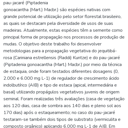
pau-jacaré (Piptadenia
gonoacantha (Mart.) Macbr.) são espécies nativas com
grande potencial de utilização pelo setor florestal brasileiro,
as quais se destacam pela diversidade de usos de suas
madeiras. Atualmente, estas espécies têm a semente como
principal forma de propagação nos processos de produção de
mudas. O objetivo deste trabalho foi desenvolver
metodologias para a propagação vegetativa do jequitibá-
rosa (Cariniana estrellensis (Raddi) Kuntze) e do pau-jacaré
(Piptadenia gonoacantha (Mart.) Macbr.) por meio da técnica
de estaquia, onde foram testados diferentes dosagens (0,
2.000 e 6.000 mg L-1) de regulador de crescimento ácido
indolbutírico (AIB) e tipo de estaca (apical, intermediária e
basal) utilizando propágulos vegetativos juvenis de origem
seminal. Foram realizadas três avaliações (casa de vegetação
aos 120 dias, casa de sombra aos 140 dias e pleno sol aos
170 dias) após o estaqueamento; no caso do pau-jacaré
testaram-se também dois tipos de substrato (vermiculita e
composto orgânico) aplicando 6.000 mg L-1 de AIB. Em