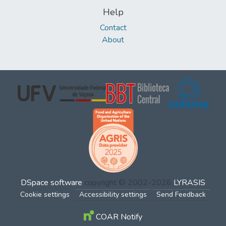
Help
Contact
About
DSpace software
copyright © 2002-2026
LYRASIS
Cookie settings
Accessibility settings
Send Feedback
COAR Notify