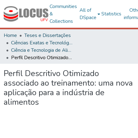
Communities
All of
Oth
&
Statistics
DSpace
inform
Collections
Home
Teses e Dissertações
Ciências Exatas e Tecnológicas
Ciência e Tecnologia de Alimentos
Perfil Descritivo Otimizado associado ao treinamento: uma nova aplicação para a indústria de alimentos
Perfil Descritivo Otimizado
associado ao treinamento: uma nova
aplicação para a indústria de
alimentos