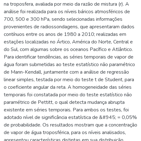
na troposfera, avaliada por meio da razão de mistura (r). A
análise foi realizada para os níveis báricos atmosféricos de
700, 500 e 300 hPa, sendo selecionadas informações
provenientes de radiossondagens, que apresentaram dados
contínuos entre os anos de 1980 a 2010; realizadas em
estações localizadas no Ártico, América do Norte, Central e
do Sul, com algumas sobre os oceanos Pacífico e Atlântico.
Para identificar tendências, as séries temporais de vapor de
água foram submetidas ao teste estatístico não paramétrico
de Mann-Kendall, juntamente com a análise de regressão
linear simples, testada por meio do teste t de Student, para
o coeficiente angular da reta. A homogeneidade das séries
temporais foi constatada por meio do teste estatístico não
paramétrico de Pettitt, o qual detecta mudança abrupta
existente em séries temporais. Para ambos os testes, foi
adotado nível de significância estatística de &#945; = 0,05%
de probabilidade. Os resultados mostram que a concentração
de vapor de água troposférica, para os níveis analisados,
apresentou características distintas em sua distribuição