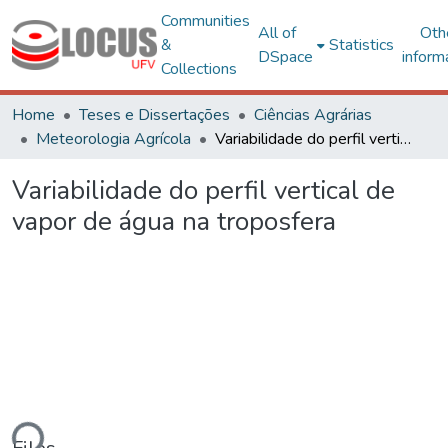
Communities
All of
Oth
&
Statistics
DSpace
inform
Collections
Home
Teses e Dissertações
Ciências Agrárias
Meteorologia Agrícola
Variabilidade do perfil vertical de vapor de água na troposfera
Variabilidade do perfil vertical de
vapor de água na troposfera
oading...