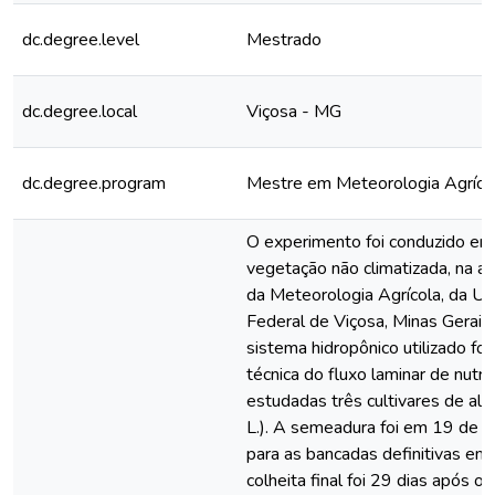
dc.degree.level
Mestrado
dc.degree.local
Viçosa - MG
dc.degree.program
Mestre em Meteorologia Agríco
O experimento foi conduzido em
vegetação não climatizada, na á
da Meteorologia Agrícola, da Un
Federal de Viçosa, Minas Gerai
sistema hidropônico utilizado foi
técnica do fluxo laminar de nutr
estudadas três cultivares de alf
L.). A semeadura foi em 19 de ab
para as bancadas definitivas em
colheita final foi 29 dias após o t