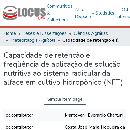
Communities
All of
Oth
&
Statistics
DSpace
inform
Collections
Home
Teses e Dissertações
Ciências Agrárias
Meteorologia Agrícola
Capacidade de retenção e freqüência de aplicação de solução nutritiva ao sistema radicular da alface em cultivo hidropônico (NFT)
Capacidade de retenção e
freqüência de aplicação de solução
nutritiva ao sistema radicular da
alface em cultivo hidropônico (NFT)
Simple item page
dc.contributor
Mantovani, Everardo Chartuni
dc.contributor
Costa, José Maria Nogueira da