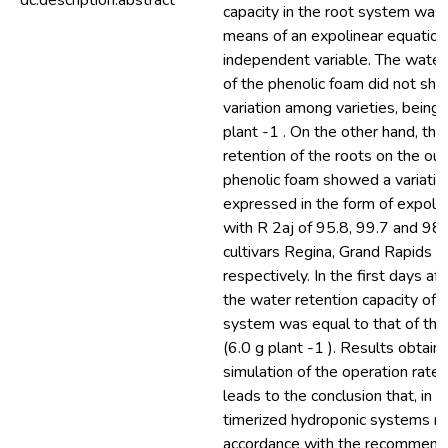
dc.description.abstract
capacity in the root system was
means of an expolinear equation
independent variable. The water 
of the phenolic foam did not show
variation among varieties, being 
plant -1 . On the other hand, the
retention of the roots on the out
phenolic foam showed a variatio
expressed in the form of expolin
with R 2aj of 95.8, 99.7 and 98.
cultivars Regina, Grand Rapids a
respectively. In the first days af
the water retention capacity of t
system was equal to that of the
(6.0 g plant -1 ). Results obtain
simulation of the operation rate
leads to the conclusion that, in 
timerized hydroponic systems m
accordance with the recommenda