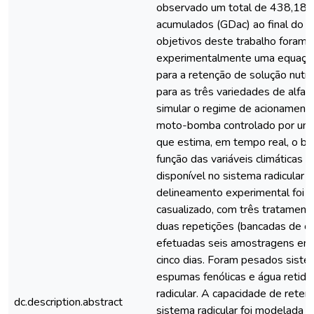
observado um total de 438,18o
acumulados (GDac) ao final do cu
objetivos deste trabalho foram: 
experimentalmente uma equaçã
para a retenção de solução nutrit
para as três variedades de alfac
simular o regime de acionament
moto-bomba controlado por um 
que estima, em tempo real, o ba
função das variáveis climáticas 
disponível no sistema radicular d
delineamento experimental foi i
casualizado, com três tratamentos
duas repetições (bancadas de cu
efetuadas seis amostragens em 
cinco dias. Foram pesados sistem
espumas fenólicas e água retida
radicular. A capacidade de rete
dc.description.abstract
sistema radicular foi modelada 