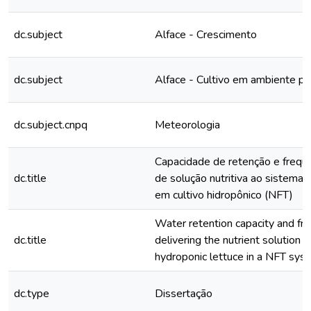
dc.subject
Alface - Crescimento
dc.subject
Alface - Cultivo em ambiente pr
dc.subject.cnpq
Meteorologia
Capacidade de retenção e freqüê
dc.title
de solução nutritiva ao sistema r
em cultivo hidropônico (NFT)
Water retention capacity and fr
dc.title
delivering the nutrient solution t
hydroponic lettuce in a NFT sys
dc.type
Dissertação