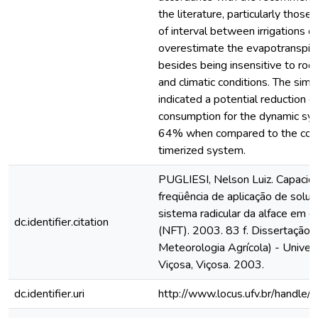
the literature, particularly thos
of interval between irrigations or
overestimate the evapotranspir
besides being insensitive to ro
and climatic conditions. The simu
indicated a potential reduction of
consumption for the dynamic syst
64% when compared to the cons
timerized system.
PUGLIESI, Nelson Luiz. Capacid
freqüência de aplicação de soluçã
sistema radicular da alface em cu
dc.identifier.citation
(NFT). 2003. 83 f. Dissertação
Meteorologia Agrícola) - Univer
Viçosa, Viçosa. 2003.
dc.identifier.uri
http://www.locus.ufv.br/hand