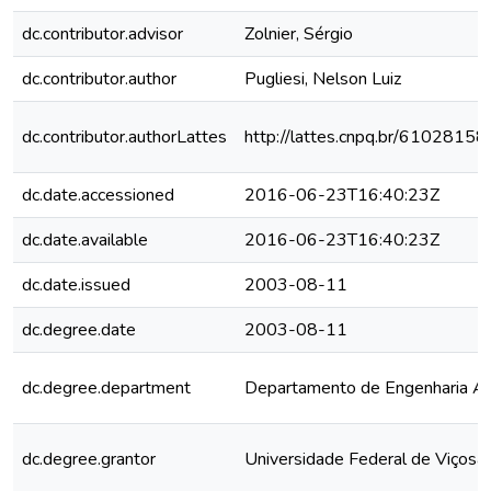
dc.contributor.advisor
Zolnier, Sérgio
dc.contributor.author
Pugliesi, Nelson Luiz
dc.contributor.authorLattes
http://lattes.cnpq.br/610281
dc.date.accessioned
2016-06-23T16:40:23Z
dc.date.available
2016-06-23T16:40:23Z
dc.date.issued
2003-08-11
dc.degree.date
2003-08-11
dc.degree.department
Departamento de Engenharia Ag
dc.degree.grantor
Universidade Federal de Viçosa