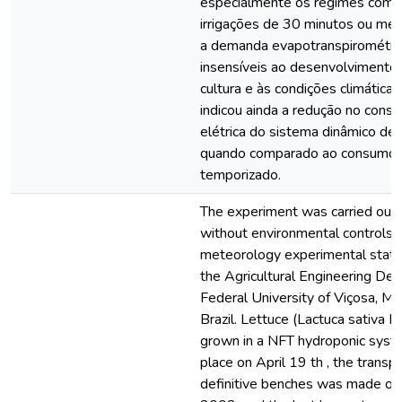
especialmente os regimes com i
irrigações de 30 minutos ou me
a demanda evapotranspirométri
insensíveis ao desenvolvimento r
cultura e às condições climática
indicou ainda a redução no cons
elétrica do sistema dinâmico d
quando comparado ao consumo 
temporizado.
The experiment was carried out 
without environmental controls, a
meteorology experimental station
the Agricultural Engineering De
Federal University of Viçosa, Mi
Brazil. Lettuce (Lactuca sativa L.
grown in a NFT hydroponic syst
place on April 19 th , the transp
definitive benches was made on