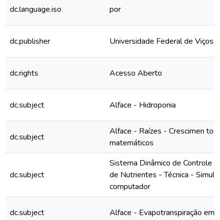
dc.language.iso
por
dc.publisher
Universidade Federal de Viçosa
dc.rights
Acesso Aberto
dc.subject
Alface - Hidroponia
Alface - Raízes - Crescimen to 
dc.subject
matemáticos
Sistema Dinâmico de Controle d
dc.subject
de Nutrientes - Técnica - Simula
computador
dc.subject
Alface - Evapotranspiração em 