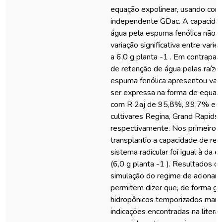
equação expolinear, usando co
independente GDac. A capacida
água pela espuma fenólica não 
variação significativa entre vari
a 6,0 g planta -1 . Em contrapar
de retenção de água pelas raíze
espuma fenólica apresentou var
ser expressa na forma de equaç
com R 2aj de 95,8%, 99,7% e 9
cultivares Regina, Grand Rapids 
respectivamente. Nos primeiros 
transplantio a capacidade de re
sistema radicular foi igual à da 
(6,0 g planta -1 ). Resultados o
simulação do regime de acionam
permitem dizer que, de forma ge
hidropônicos temporizados man
indicações encontradas na literat