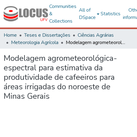
Communities
All of
Oth
&
Statistics
DSpace
inform
Collections
Home
Teses e Dissertações
Ciências Agrárias
Meteorologia Agrícola
Modelagem agrometeorológica-espectral para estimativa da produtividade de cafeeiros para áreas irrigadas do noroeste de Minas Gerais
Modelagem agrometeorológica-
espectral para estimativa da
produtividade de cafeeiros para
áreas irrigadas do noroeste de
Minas Gerais