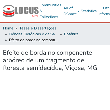
Communities
All of
Oth
&
Statistics
DSpace
inform
Collections
Home
Teses e Dissertações
Ciências Biológicas e da Saúde
Botânica
Efeito de borda no componente arbóreo de um fragmento de floresta semidecídua, Viçosa, MG
Efeito de borda no componente
arbóreo de um fragmento de
floresta semidecídua, Viçosa, MG