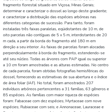
fragmento florestal situado em Viçosa, Minas Gerais;
determinar e caracterizar o dossel ao longo deste gradiente;
e caracterizar a distribuição das espécies arbóreas nas
diferentes categorias de sucessão. Para tanto, foram
instaladas três faixas paralelas, eqüidistantes de 10 m, de
oito parcelas não contíguas de 5 x 5 m, interdistantes de 20
m cada, a partir da borda do fragmento até 180 m em
direção a seu interior. As faixas de parcelas foram alocadas
perpendicularmente à borda do fragmento, estendendo-se
até seu núcleo. Todas as árvores com PAP igual ou superior
a 10 cm foram amostradas e as alturas estimadas. No centro
de cada parcela, foram obtidas fotografias hemisféricas do
dossel, fornecendo as estimativas de sua abertura e o índice
de área foliar (IAF). No total, foram amostrados 207
indivíduos arbóreos pertencentes a 31 famílias, 63 gêneros e
85 espécies. As famílias com maior riqueza de espécies
foram: Fabaceae com dez espécies; Myrtaceae com nove
espécies; Rubiaceae com seis; e Annonaceae, Lauraceae e