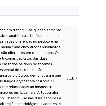
ldade em distingui-las quando somente
ísticas anatômicas das folhas de ambas
servadas diferenças no pecíolo e na
. radula eram encontrados idioblastos
al são diferentes em cada espécie. Os
e tricomas capitatos das duas
s em todos os tipos de tricomas
essencial de L. camara são
 ensaios biológicos demonstraram que
pt_BR
 do fungo Corynespora casiicola. O
mente relacionadas ao hospedeiro.
maiores em L. camara. A topografia
geno. Observou-se nas duas espécies a
alterações morfológicas evidentes. A