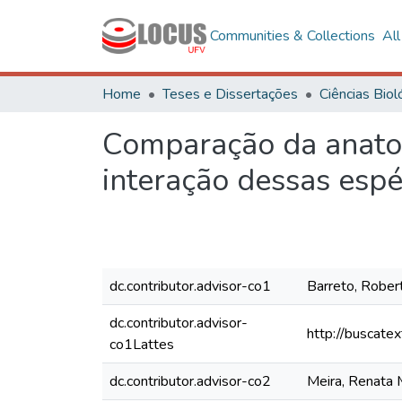
Communities & Collections
Al
Home
Teses e Dissertações
Comparação da anatom
interação dessas espé
dc.contributor.advisor-co1
Barreto, Rober
dc.contributor.advisor-
http://buscate
co1Lattes
dc.contributor.advisor-co2
Meira, Renata 