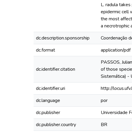
L. radula takes 
epidermic cell 
the most affect
a necrotrophic 
dc.description.sponsorship
Coordenação de
dc.format
application/pdf
PASSOS, Julian
dc.identifier.citation
of those specie
Sistemática) - 
dc.identifier.uri
http://locus.u
dc.language
por
dc.publisher
Universidade F
dc.publisher.country
BR