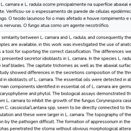
. camara e L. radula ocorre principalmente na superfície abaxial 
nte. Verificou-se o espessamento de parede de células epidérm
ngo. O tecido lacunoso foi o mais afetado e houve rompimento e
nas nervuras. O fungo atua como um agente necotrófico.
 similarity between L. camara and L. radula, and consequently the 
mples are available, in this work was investigated the use of anato
 a tool for suporting the correct classification. The differences w
t presented secretor idioblasts in L. camara. In the species L. rad
he leaf blades. The capitate trichomes as well as the abaxial surfac
tudy showed differences in the secretions composition of the thr
 in idioblasts of L. camara. The essential oils were detected in a
 main components identified in essential oil of L. camara are ge
-caryophyllene and phytol. The biological assays demonstrated that
om L. camara to inhibit the growth of the fungus Corynespora casi
n C. cassiicola/Lantana spp. seem to be directly connected to th
culation and these were larger in L. camara. The topography of the
on by the pathogen difficult. The formation of appressorium in t
phas penetrated the stoma without obvious morphological alterat