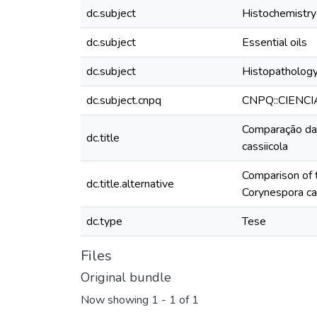
dc.subject
Histochemistry
dc.subject
Essential oils
dc.subject
Histopatholog
dc.subject.cnpq
CNPQ::CIENC
Comparação da 
dc.title
cassiicola
Comparison of t
dc.title.alternative
Corynespora ca
dc.type
Tese
Files
Original bundle
Now showing
1 - 1 of 1