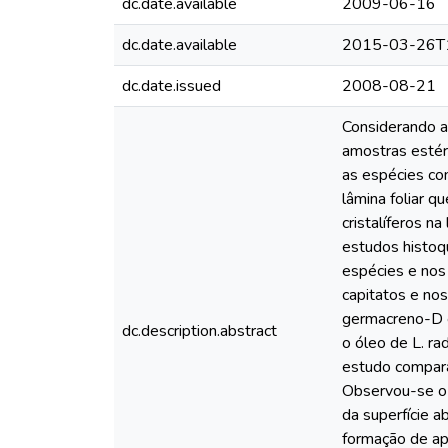
dc.date.available
2009-06-16
dc.date.available
2015-03-26T
dc.date.issued
2008-08-21
Considerando a 
amostras estére
as espécies com
lâmina foliar q
cristalíferos n
estudos histoq
espécies e nos
capitatos e nos
germacreno-D e
dc.description.abstract
o óleo de L. ra
estudo comparat
Observou-se o 
da superfície a
formação de ap