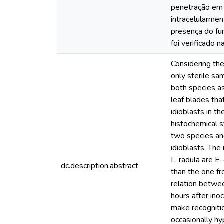
penetração em L
intracelularme
presença do fu
foi verificado 
Considering the
only sterile sa
both species as
leaf blades tha
idioblasts in t
histochemical s
two species and
idioblasts. The
L. radula are E
dc.description.abstract
than the one fr
relation betwee
hours after ino
make recogniti
occasionally hy