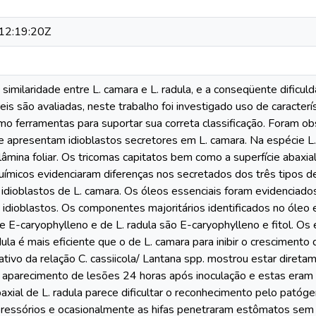
12:19:20Z
similaridade entre L. camara e L. radula, e a conseqüente dificu
is são avaliadas, neste trabalho foi investigado uso de caracter
o ferramentas para suportar sua correta classificação. Foram ob
ue apresentam idioblastos secretores em L. camara. Na espécie L
a lâmina foliar. Os tricomas capitatos bem como a superfície abaxi
uímicos evidenciaram diferenças nos secretados dos três tipos d
 idioblastos de L. camara. Os óleos essenciais foram evidenciado
 idioblastos. Os componentes majoritários identificados no óleo 
 E-caryophylleno e de L. radula são E-caryophylleno e fitol. Os
dula é mais eficiente que o de L. camara para inibir o crescimento
ivo da relação C. cassiicola/ Lantana spp. mostrou estar direta
aparecimento de lesões 24 horas após inoculação e estas eram 
baxial de L. radula parece dificultar o reconhecimento pelo pató
ressórios e ocasionalmente as hifas penetraram estômatos sem 