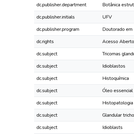
dc.publisher.department
Botânica estrut
dc.publisher.initials
UFV
dc.publisher.program
Doutorado em 
dc.rights
Acesso Abert
dc.subject
Tricomas gland
dc.subject
Idioblastos
dc.subject
Histoquímica
dc.subject
Óleo essencial
dc.subject
Histopatologia
dc.subject
Glandular tric
dc.subject
Idioblasts