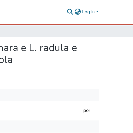
Log In
ra e L. radula e
ola
por