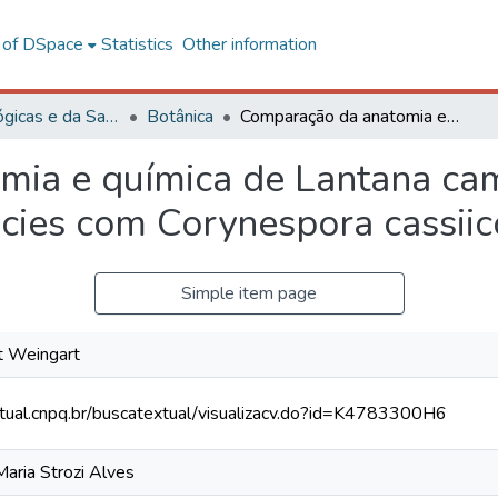
l of DSpace
Statistics
Other information
Ciências Biológicas e da Saúde
Botânica
Comparação da anatomia e química de Lantana camara e L. radula e interação dessas espécies com Corynespora cassiicola
ia e química de Lantana cama
cies com Corynespora cassiic
Simple item page
t Weingart
xtual.cnpq.br/buscatextual/visualizacv.do?id=K4783300H6
Maria Strozi Alves