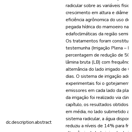
radicular sobre as variáveis fisio
crescimento em altura e diâmetr
eficiência agrônomica do uso de 
pegada hídrica do mamoeiro nas
edafoclimáticas da região semiár
Os tratamentos foram constituí
testemunha (Irrigação Plena – IP
percentagem de redução de 50
lâmina bruta (LB) com frequênci
alternância do lado irrigado de 0
dias. O sistema de irrigação ado
experimentais foi o gotejamento
emissores em cada lado da plan
da irrigação foi realizado via clim
capítulo, os resultados obtidos
em média, no lado submetido a
sistema radicular, a água disponí
dc.description.abstract
reduziu a níveis de 14% para fr