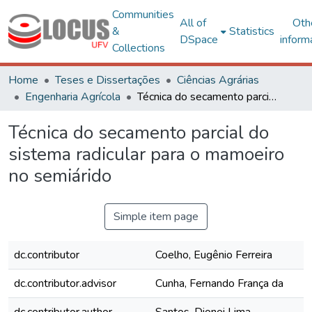
Communities
All of
Oth
&
Statistics
DSpace
inform
Collections
Home
Teses e Dissertações
Ciências Agrárias
Engenharia Agrícola
Técnica do secamento parcial do sistema radicular para o mamoeiro no semiárido
Técnica do secamento parcial do
sistema radicular para o mamoeiro
no semiárido
Simple item page
dc.contributor
Coelho, Eugênio Ferreira
dc.contributor.advisor
Cunha, Fernando França da