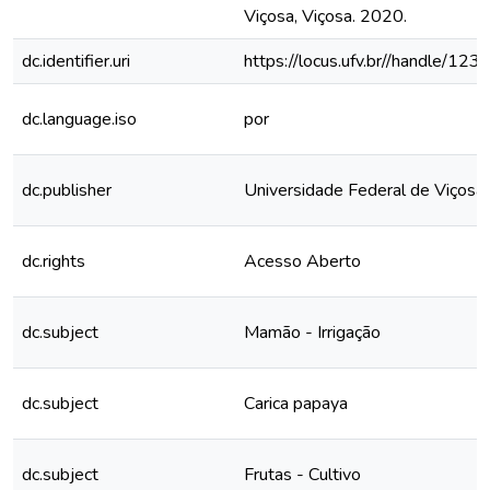
Viçosa, Viçosa. 2020.
dc.identifier.uri
https://locus.ufv.br//handle/
dc.language.iso
por
dc.publisher
Universidade Federal de Viçosa
dc.rights
Acesso Aberto
dc.subject
Mamão - Irrigação
dc.subject
Carica papaya
dc.subject
Frutas - Cultivo