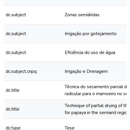
dc.subject
Zonas semiáridas
dc.subject
Irrigação por gotejamento
dc.subject
Eficiência do uso de água
dc.subject.cnpq
Irrigação e Drenagem
Técnica do secamento parcial do
dc.title
radicular para o mamoeiro no se
Technique of partial drying of t
dc.title
for papaya in the semiarid region
dc.type
Tese