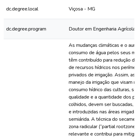
dc.degree.local
Viçosa - MG
dc.degree.program
Doutor em Engenharia Agrícola
As mudanças climáticas e o aum
consumo de água pelos seus múl
têm contribuído para redução da 
de recursos hídricos nos perímet
privados de irrigação. Assim, as
manejo da irrigação que visam re
consumo hídrico das culturas, s
qualidade e a quantidade dos p
colhidos, devem ser buscadas, 
e introduzidas nas áreas irrigada
semiárida. A técnica do secament
zona radicular (“partial rootzone
relevante e contribui para mitig