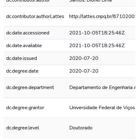
dc.contributor.author
Santos, Dionei Lima
dc.contributor.authorLattes
http://lattes.cnpq.br/871020
dc.date.accessioned
2021-10-05T18:25:46Z
dc.date.available
2021-10-05T18:25:46Z
dc.date.issued
2020-07-20
dc.degree.date
2020-07-20
dc.degree.department
Departamento de Engenharia Ag
dc.degree.grantor
Universidade Federal de Viçosa
dc.degree.level
Doutorado