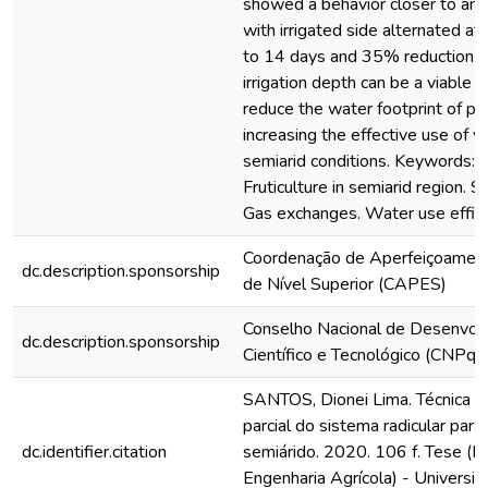
showed a behavior closer to ani
with irrigated side alternated at 
to 14 days and 35% reduction in
irrigation depth can be a viable 
reduce the water footprint of pa
increasing the effective use of 
semiarid conditions. Keywords: C
Fruticulture in semiarid region. St
Gas exchanges. Water use effici
Coordenação de Aperfeiçoamen
dc.description.sponsorship
de Nível Superior (CAPES)
Conselho Nacional de Desenvol
dc.description.sponsorship
Científico e Tecnológico (CNPq)
SANTOS, Dionei Lima. Técnica 
parcial do sistema radicular par
dc.identifier.citation
semiárido. 2020. 106 f. Tese (
Engenharia Agrícola) - Universi