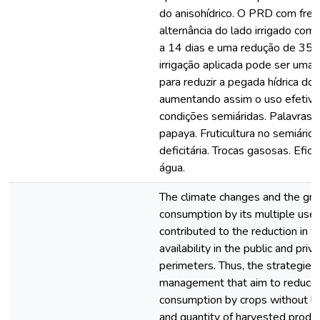
do anisohídrico. O PRD com freq
alternância do lado irrigado com 
a 14 dias e uma redução de 35%
irrigação aplicada pode ser uma t
para reduzir a pegada hídrica do
aumentando assim o uso efetivo
condições semiáridas. Palavras-c
papaya. Fruticultura no semiárido.
deficitária. Trocas gasosas. Efic
água.
The climate changes and the gro
consumption by its multiple use
contributed to the reduction in 
availability in the public and priva
perimeters. Thus, the strategies o
management that aim to reduce 
consumption by crops without lo
and quantity of harvested produ