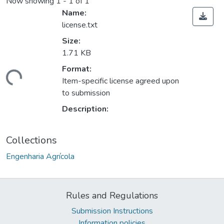
Now showing
1 - 1 of 1
Name:
license.txt
Size:
1.71 KB
Loading...
Format:
Item-specific license agreed upon
to submission
Description:
Collections
Engenharia Agrícola
Rules and Regulations
Submission Instructions
Information policies