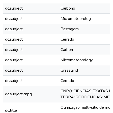
dc.subject
Carbono
dc.subject
Micrometeorologia
dc.subject
Pastagem
dc.subject
Cerrado
dc.subject
Carbon
dc.subject
Micrometeorology
dc.subject
Grassland
dc.subject
Cerrado
CNPQ::CIENCIAS EXATAS E
dc.subject.cnpq
TERRA::GEOCIENCIAS::ME
Otimização multi-sítio de mod
dc.title