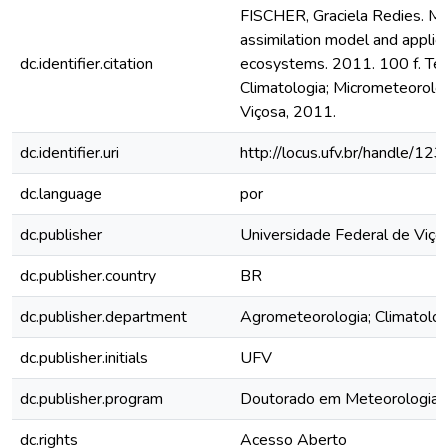
FISCHER, Graciela Redies. Mul
assimilation model and applica
dc.identifier.citation
ecosystems. 2011. 100 f. Te
Climatologia; Micrometeorolog
Viçosa, 2011.
dc.identifier.uri
http://locus.ufv.br/handle/
dc.language
por
dc.publisher
Universidade Federal de Viço
dc.publisher.country
BR
dc.publisher.department
Agrometeorologia; Climatolog
dc.publisher.initials
UFV
dc.publisher.program
Doutorado em Meteorologia A
dc.rights
Acesso Aberto