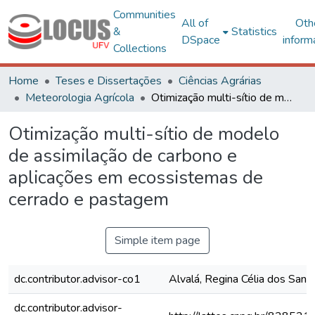
Communities
All of
Oth
&
Statistics
DSpace
inform
Collections
Home
Teses e Dissertações
Ciências Agrárias
Meteorologia Agrícola
Otimização multi-sítio de modelo de assimilação de carbono e aplicações em ecossistemas de cerrado e pastagem
Otimização multi-sítio de modelo
de assimilação de carbono e
aplicações em ecossistemas de
cerrado e pastagem
Simple item page
dc.contributor.advisor-co1
Alvalá, Regina Célia dos Sant
dc.contributor.advisor-