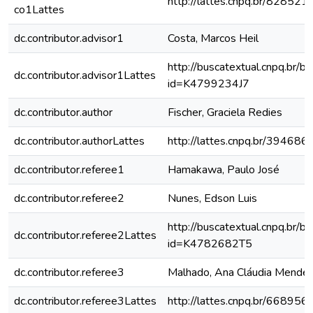
http://lattes.cnpq.br/8285
co1Lattes
dc.contributor.advisor1
Costa, Marcos Heil
http://buscatextual.cnpq.br/bu
dc.contributor.advisor1Lattes
id=K4799234J7
dc.contributor.author
Fischer, Graciela Redies
dc.contributor.authorLattes
http://lattes.cnpq.br/3946
dc.contributor.referee1
Hamakawa, Paulo José
dc.contributor.referee2
Nunes, Edson Luis
http://buscatextual.cnpq.br/bu
dc.contributor.referee2Lattes
id=K4782682T5
dc.contributor.referee3
Malhado, Ana Cláudia Mende
dc.contributor.referee3Lattes
http://lattes.cnpq.br/6689