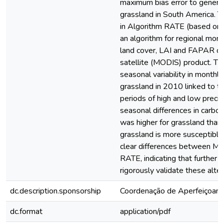
maximum bias error to genera
grassland in South America. T
in Algorithm RATE (based on t
an algorithm for regional monit
land cover, LAI and FAPAR da
satellite (MODIS) product. Th
seasonal variability in month
grassland in 2010 linked to the
periods of high and low precip
seasonal differences in carbon 
was higher for grassland than 
grassland is more susceptible 
clear differences between M
RATE, indicating that further 
rigorously validate these alte
dc.description.sponsorship
Coordenação de Aperfeiçoame
dc.format
application/pdf