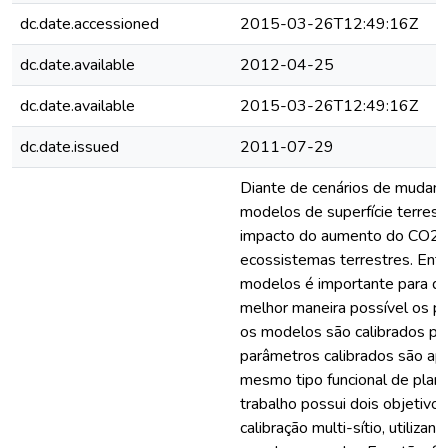
dc.date.accessioned
2015-03-26T12:49:16Z
dc.date.available
2012-04-25
dc.date.available
2015-03-26T12:49:16Z
dc.date.issued
2011-07-29
Diante de cenários de mudanç
modelos de superfície terrestr
impacto do aumento do CO2 e
ecossistemas terrestres. Ent
modelos é importante para q
melhor maneira possível os p
os modelos são calibrados pa
parâmetros calibrados são apl
mesmo tipo funcional de plant
trabalho possui dois objetivos 
calibração multi-sítio, utiliza