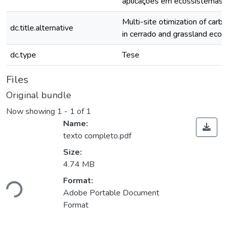
aplicações em ecossistemas 
Multi-site otimization of carb
dc.title.alternative
in cerrado and grassland eco
dc.type
Tese
Files
Original bundle
Now showing
1 - 1 of 1
Name:
texto completo.pdf
Size:
4.74 MB
Loading...
Format:
Adobe Portable Document
Format