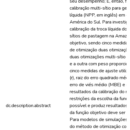
seu desempenho; E, então, faz
calibração multi-sítio para ge
líquida (NPP, em inglês) em 
América do Sul. Para investigar 
calibração da troca líquida do
sítios de pastagem na Amazôn
objetivo, sendo cinco medidas
de otimização duas otimizações
duas otimizações multi-sítio
e a outra com peso proporcio
cinco medidas de ajuste utiliz
(r), raiz do erro quadrado mé
erro de viés médio (MBE) e e
resultados da calibração do 
restrições da escolha da função
dc.description.abstract
possível e produz resultados 
da função objetivo deve ser 
Para modelos de simulações 
do método de otimização com