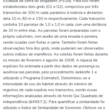
Estadual da Serra do Brigadeiro (PESB). Para isto foram
estabelecidos dois grids (G1 e G2), compostos por três
transectos de 300 m cada, paralelos à rodovia e distantes
dela 10 m, 80 m e 150 m respectivamente. Cada transecto
continha 10 parcelas de 1,0 x 1,0 m cada, com uma distância
de 30 m entre elas. As parcelas foram preparadas com o
próprio substrato, com auxílio de uma enxada e peneira,
sendo iscadas com frutas e carne. Também foram feitas
observações fora dos grids, onde puderam ser observados
outros indícios de mamíferos. As coletas foram feitas durante
os meses de fevereiro e agosto de 2008. A riqueza de
espécies foi estimada a partir dos dados de presença ou
ausência nas parcelas, pelo procedimento Jackknife 1 e
utilizando o Programa EstimateS. Determinou-se a
intensidade de uso do habitat através do número de
registros de cada espécie nos transectos, sendo essas
informações analisadas através do teste Qui-Quadrado de
independência (&#967;2). Para quantificar a similaridade foi
utilizado o Índice de Similaridade de Sorensen. Obteve-se o