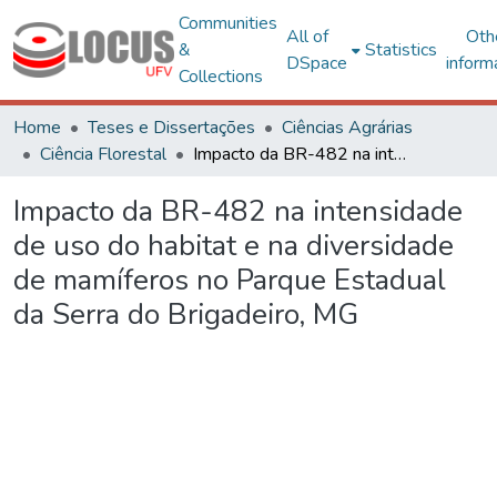
Communities
All of
Oth
&
Statistics
DSpace
inform
Collections
Home
Teses e Dissertações
Ciências Agrárias
Ciência Florestal
Impacto da BR-482 na intensidade de uso do habitat e na diversidade de mamíferos no Parque Estadual da Serra do Brigadeiro, MG
Impacto da BR-482 na intensidade
de uso do habitat e na diversidade
de mamíferos no Parque Estadual
da Serra do Brigadeiro, MG