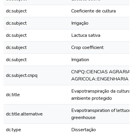
dc.subject
Coeficiente de cultura
dc.subject
Irrigação
dc.subject
Lactuca sativa
dc.subject
Crop coefficient
dc.subject
Irrigation
CNPQ::CIENCIAS AGRARIA
dc.subject.cnpq
AGRICOLA::ENGENHARIA D
Evapotranspiração da cultura d
dc.title
ambiente protegido
Evapotranspiration of lettuce 
dc.title.alternative
greenhouse
dc.type
Dissertação