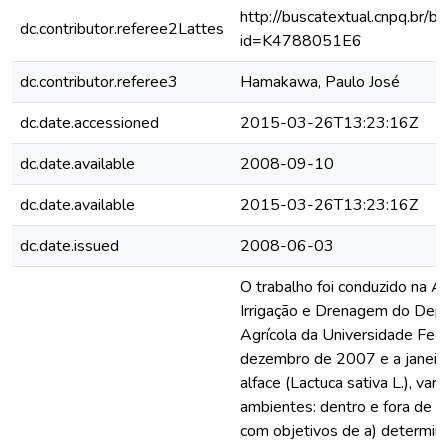
http://buscatextual.cnpq.br/bu
dc.contributor.referee2Lattes
id=K4788051E6
dc.contributor.referee3
Hamakawa, Paulo José
dc.date.accessioned
2015-03-26T13:23:16Z
dc.date.available
2008-09-10
dc.date.available
2015-03-26T13:23:16Z
dc.date.issued
2008-06-03
O trabalho foi conduzido na Á
Irrigação e Drenagem do Dep
Agrícola da Universidade Fed
dezembro de 2007 e a janeiro
alface (Lactuca sativa L.), va
ambientes: dentro e fora de 
com objetivos de a) determina