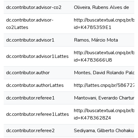
dc.contributor.advisor-co2
Oliveira, Rubens Alves de
dc.contributor.advisor-
http://buscatextual.cnpq.br/bu
co2Lattes
id=K4785359E1
dc.contributor.advisor1
Ramos, Márcio Mota
http://buscatextual.cnpq.br/bu
dc.contributor.advisor1Lattes
id=K4783666U8
dc.contributor.author
Montes, David Rolando Palo
dc.contributor.authorLattes
http://lattes.cnpq.br/5867
dc.contributor.referee1
Mantovani, Everardo Chartuni
http://buscatextual.cnpq.br/bu
dc.contributor.referee1Lattes
id=K4783628Z4
dc.contributor.referee2
Sediyama, Gilberto Chohaku