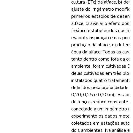
cultura (ETc) da alface, b) det
ajuste do irrigâmetro modifica
primeiros estádios de desenv
alface, c) avaliar o efeito dos 
freático estabelecidos nos min
evapotranspiração e nas princi
produção da alface, d) determi
água da alface. Todas as carac
tanto dentro como fora da ca
ambiente, foram cultivadas 56
delas cultivadas em três bloc
instalados quatro tratamento
definidos pela profundidade do
0,20; 0,25 e 0,30 m); estabel
de lençol freático constante. C
conectado a um irrigâmetro mo
experimento os dados meteor
coletados em estações automá
dois ambientes. Na análise est