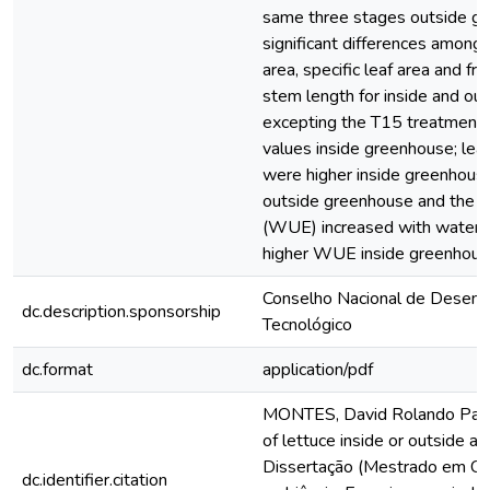
same three stages outside g
significant differences among 
area, specific leaf area and fr
stem length for inside and ou
excepting the T15 treatment
values inside greenhouse; lea
were higher inside greenhouse
outside greenhouse and the wa
(WUE) increased with water b
higher WUE inside greenhous
Conselho Nacional de Desenvo
dc.description.sponsorship
Tecnológico
dc.format
application/pdf
MONTES, David Rolando Palom
of lettuce inside or outside a
Dissertação (Mestrado em Con
dc.identifier.citation