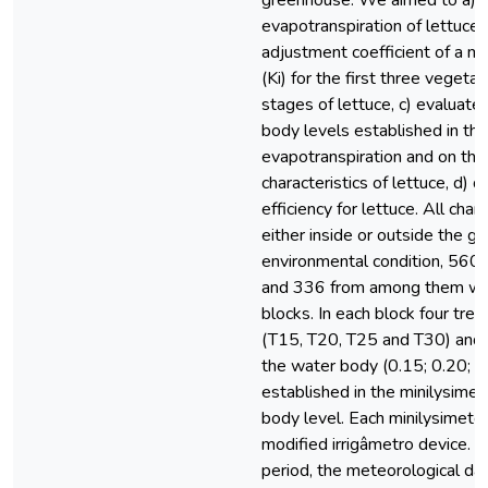
greenhouse. We aimed to a) d
evapotranspiration of lettuce 
adjustment coefficient of a mo
(Ki) for the first three veget
stages of lettuce, c) evaluate 
body levels established in the
evapotranspiration and on the
characteristics of lettuce, d)
efficiency for lettuce. All cha
either inside or outside the g
environmental condition, 560 
and 336 from among them were
blocks. In each block four tre
(T15, T20, T25 and T30) and 
the water body (0.15; 0.20; 0
established in the minilysime
body level. Each minilysimete
modified irrigâmetro device. 
period, the meteorological da