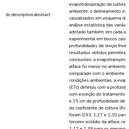
evapotranspiração da cultura 
ambiente, o delineamento ex
dc.description.abstract
casualizados em esquema de p
análise estatística das variáve
adotado também, em cada amb
experimental em blocos casua
profundidades de lençol freáti
resultados obtidos permitiram
conclusões: a evapotranspiraç
alface foi menor no ambiente
comparado com o ambiente ex
condições ambientais, a evapo
(ETc) diminuiu com a profundid
com exceção do tratamento T
a 15 cm de profundidade de le
do coeficiente de cultura (Kc
foram 0,93; 1,27 e 1,30 para 
terceiro estádio da alface, re
1,12 e 1,39 para os mesmos t