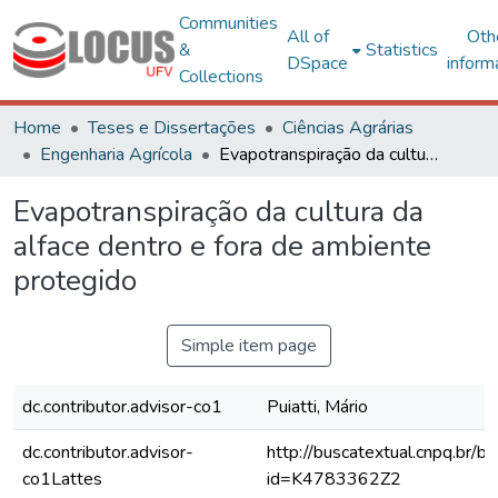
Communities
All of
Oth
&
Statistics
DSpace
inform
Collections
Home
Teses e Dissertações
Ciências Agrárias
Engenharia Agrícola
Evapotranspiração da cultura da alface dentro e fora de ambiente protegido
Evapotranspiração da cultura da
alface dentro e fora de ambiente
protegido
Simple item page
dc.contributor.advisor-co1
Puiatti, Mário
dc.contributor.advisor-
http://buscatextual.cnpq.br/bu
co1Lattes
id=K4783362Z2