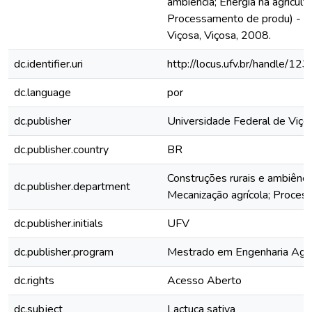
ambiência; Energia na agricult
Processamento de produ) - U
Viçosa, Viçosa, 2008.
dc.identifier.uri
http://locus.ufv.br/handle/
dc.language
por
dc.publisher
Universidade Federal de Viço
dc.publisher.country
BR
Construções rurais e ambiência;
dc.publisher.department
Mecanização agrícola; Proce
dc.publisher.initials
UFV
dc.publisher.program
Mestrado em Engenharia Agrí
dc.rights
Acesso Aberto
dc.subject
Lactuca sativa