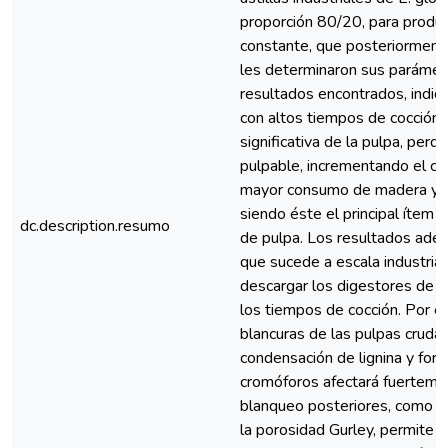
proporción 80/20, para produc
constante, que posteriormente
les determinaron sus parámetr
resultados encontrados, indic
con altos tiempos de cocción,
significativa de la pulpa, per
pulpable, incrementando el co
mayor consumo de madera y m
siendo éste el principal ítem 
dc.description.resumo
de pulpa. Los resultados adem
que sucede a escala industria
descargar los digestores de c
los tiempos de cocción. Por e
blancuras de las pulpas crudas
condensación de lignina y for
cromóforos afectará fuerteme
blanqueo posteriores, como t
la porosidad Gurley, permite e