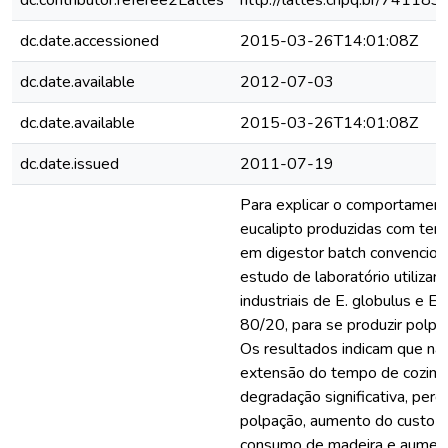
dc.contributor.referee2Lattes
http://lattes.cnpq.br/7411
dc.date.accessioned
2015-03-26T14:01:08Z
dc.date.available
2012-07-03
dc.date.available
2015-03-26T14:01:08Z
dc.date.issued
2011-07-19
Para explicar o comportamento
eucalipto produzidas com tem
em digestor batch convencional
estudo de laboratório utiliza
industriais de E. globulus e E.
80/20, para se produzir polp
Os resultados indicam que na
extensão do tempo de cozim
degradação significativa, per
polpação, aumento do custo 
consumo de madeira e aumen