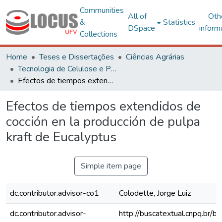
Communities
All of
Oth
&
Statistics
DSpace
inform
Collections
Home
Teses e Dissertações
Ciências Agrárias
Tecnologia de Celulose e Papel
Efectos de tiempos extendidos de cocción en la producción de pulpa kraft de Eucalyptus
Efectos de tiempos extendidos de
cocción en la producción de pulpa
kraft de Eucalyptus
Simple item page
dc.contributor.advisor-co1
Colodette, Jorge Luiz
dc.contributor.advisor-
http://buscatextual.cnpq.br/bu