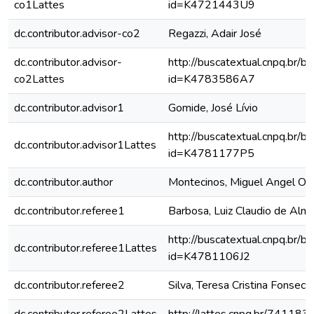
co1Lattes
id=K4721443U9
dc.contributor.advisor-co2
Regazzi, Adair José
dc.contributor.advisor-
http://buscatextual.cnpq.br/bu
co2Lattes
id=K4783586A7
dc.contributor.advisor1
Gomide, José Lívio
http://buscatextual.cnpq.br/bu
dc.contributor.advisor1Lattes
id=K4781177P5
dc.contributor.author
Montecinos, Miguel Angel Os
dc.contributor.referee1
Barbosa, Luiz Claudio de Alm
http://buscatextual.cnpq.br/bu
dc.contributor.referee1Lattes
id=K4781106J2
dc.contributor.referee2
Silva, Teresa Cristina Fonseca