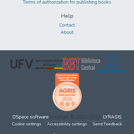
Terms of authorization for publishing books
Help
Contact
About
DSpace software
copyright © 2002-2026
LYRASIS
Cookie settings
Accessibility settings
Send Feedback