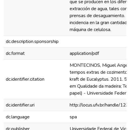
que se producen en los difere
extracción de agua, tales como 
prensas de desaguamiento. Es
incidencia en la gran cantidad 
máquina de celulosa.
dc.description.sponsorship
dc.format
application/pdf
MONTECINOS, Miguel Angel O
tempos extras de cozimento 
dc.identifier.citation
kraft de Eucalyptus. 2011. 50
em Qualidade da madeira; Tec
papel) - Universidade Federal
dc.identifier.uri
http://locus.ufv.br/handle/
dc.language
spa
dc.publisher
Universidade Federal de Viço