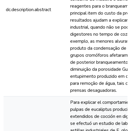
reagentes para o branqueamen
dc.description.abstract
principal item do custo da pr
resultados ajudam a explicar 
industrial, quando não se pod
digestores no tempo de cozim
exemplo, as menores alvuras 
produto da condensação de li
grupos cromóforos afetaram 
de posterior branqueamento.
diminuição da porosidade Gurle
entupimento produzido em di
para remoção de água, tais co
prensas desaguadoras.
Para explicar el comportamient
pulpas de eucaliptus produci
extendidos de cocción en dige
se efectuó un estudio de labo
astillas industriales de E. glob