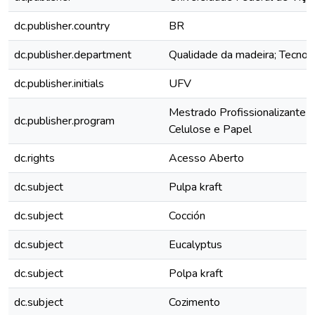
dc.publisher.country
BR
dc.publisher.department
Qualidade da madeira; Tecnolo
dc.publisher.initials
UFV
Mestrado Profissionalizante 
dc.publisher.program
Celulose e Papel
dc.rights
Acesso Aberto
dc.subject
Pulpa kraft
dc.subject
Cocción
dc.subject
Eucalyptus
dc.subject
Polpa kraft
dc.subject
Cozimento