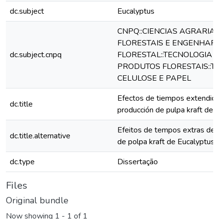
dc.subject
Eucalyptus
CNPQ::CIENCIAS AGRARIA
FLORESTAIS E ENGENHAR
dc.subject.cnpq
FLORESTAL::TECNOLOGIA E
PRODUTOS FLORESTAIS::T
CELULOSE E PAPEL
Efectos de tiempos extendido
dc.title
producción de pulpa kraft de 
Efeitos de tempos extras de 
dc.title.alternative
de polpa kraft de Eucalyptus
dc.type
Dissertação
Files
Original bundle
Now showing
1 - 1 of 1