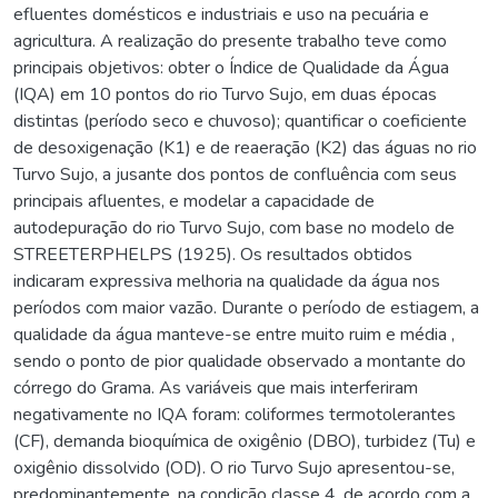
efluentes domésticos e industriais e uso na pecuária e
agricultura. A realização do presente trabalho teve como
principais objetivos: obter o Índice de Qualidade da Água
(IQA) em 10 pontos do rio Turvo Sujo, em duas épocas
distintas (período seco e chuvoso); quantificar o coeficiente
de desoxigenação (K1) e de reaeração (K2) das águas no rio
Turvo Sujo, a jusante dos pontos de confluência com seus
principais afluentes, e modelar a capacidade de
autodepuração do rio Turvo Sujo, com base no modelo de
STREETERPHELPS (1925). Os resultados obtidos
indicaram expressiva melhoria na qualidade da água nos
períodos com maior vazão. Durante o período de estiagem, a
qualidade da água manteve-se entre muito ruim e média ,
sendo o ponto de pior qualidade observado a montante do
córrego do Grama. As variáveis que mais interferiram
negativamente no IQA foram: coliformes termotolerantes
(CF), demanda bioquímica de oxigênio (DBO), turbidez (Tu) e
oxigênio dissolvido (OD). O rio Turvo Sujo apresentou-se,
predominantemente, na condição classe 4, de acordo com a