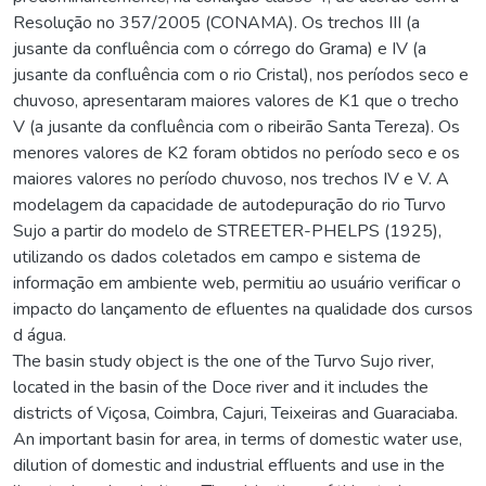
Resolução no 357/2005 (CONAMA). Os trechos III (a
jusante da confluência com o córrego do Grama) e IV (a
jusante da confluência com o rio Cristal), nos períodos seco e
chuvoso, apresentaram maiores valores de K1 que o trecho
V (a jusante da confluência com o ribeirão Santa Tereza). Os
menores valores de K2 foram obtidos no período seco e os
maiores valores no período chuvoso, nos trechos IV e V. A
modelagem da capacidade de autodepuração do rio Turvo
Sujo a partir do modelo de STREETER-PHELPS (1925),
utilizando os dados coletados em campo e sistema de
informação em ambiente web, permitiu ao usuário verificar o
impacto do lançamento de efluentes na qualidade dos cursos
d água.
The basin study object is the one of the Turvo Sujo river,
located in the basin of the Doce river and it includes the
districts of Viçosa, Coimbra, Cajuri, Teixeiras and Guaraciaba.
An important basin for area, in terms of domestic water use,
dilution of domestic and industrial effluents and use in the