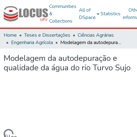
Communities
All of
Oth
&
Statistics
DSpace
inform
Collections
Home
Teses e Dissertações
Ciências Agrárias
Engenharia Agrícola
Modelagem da autodepuração e qualidade da água do rio Turvo Sujo
Modelagem da autodepuração e
qualidade da água do rio Turvo Sujo
ding...