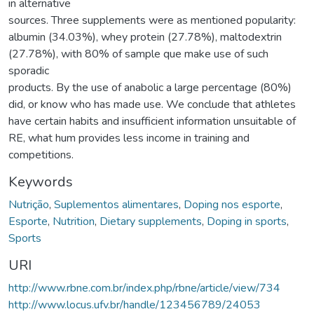
in alternative
sources. Three supplements were as mentioned popularity:
albumin (34.03%), whey protein (27.78%), maltodextrin
(27.78%), with 80% of sample que make use of such
sporadic
products. By the use of anabolic a large percentage (80%)
did, or know who has made use. We conclude that athletes
have certain habits and insufficient information unsuitable of
RE, what hum provides less income in training and
competitions.
Keywords
Nutrição
,
Suplementos alimentares
,
Doping nos esporte
,
Esporte
,
Nutrition
,
Dietary supplements
,
Doping in sports
,
Sports
URI
http://www.rbne.com.br/index.php/rbne/article/view/734
http://www.locus.ufv.br/handle/123456789/24053