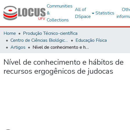
Communities
All of
Oth
&
Statistics
DSpace
inform
Collections
Home
Produção Técnico-científica
Centro de Ciências Biológicas e da Saúde
Educação Física
Artigos
Nível de conhecimento e hábitos de recursos ergogênicos de judocas
Nível de conhecimento e hábitos de
recursos ergogênicos de judocas