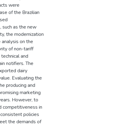
ducts were
se of the Brazilian
ased
s, such as the new
ty, the modernization
 analysis on the
ity of non-tariff
 technical and
n notifiers. The
exported dairy
alue. Evaluating the
 the producing and
 promising marketing
years. However, to
d competitiveness in
 consistent policies
meet the demands of