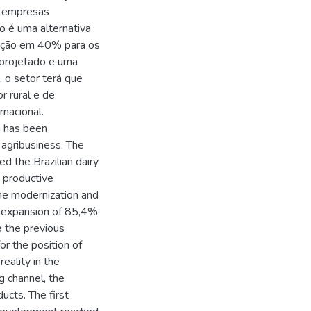
as empresas
o é uma alternativa
iação em 40% para os
 projetado e uma
, o setor terá que
r rural e de
nacional.
n has been
 agribusiness. The
d the Brazilian dairy
e productive
the modernization and
n expansion of 85,4%
e the previous
for the position of
eality in the
g channel, the
ducts. The first