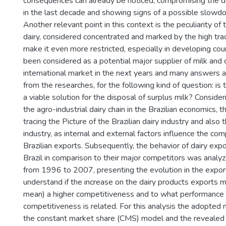
consequences can already be noticed, compromising the
in the last decade and showing signs of a possible slowdo
Another relevant point in this context is the peculiarity of 
dairy, considered concentrated and marked by the high trad
make it even more restricted, especially in developing coun
been considered as a potential major supplier of milk and 
international market in the next years and many answers
from the researches, for the following kind of question: is
a viable solution for the disposal of surplus milk? Conside
the agro-industrial dairy chain in the Brazilian economics, 
tracing the Picture of the Brazilian dairy industry and also
industry, as internal and external factors influence the co
Brazilian exports. Subsequently, the behavior of dairy exp
Brazil in comparison to their major competitors was analyz
from 1996 to 2007, presenting the evolution in the export
understand if the increase on the dairy products exports 
mean) a higher competitiveness and to what performance e
competitiveness is related. For this analysis the adopte
the constant market share (CMS) model and the revealed