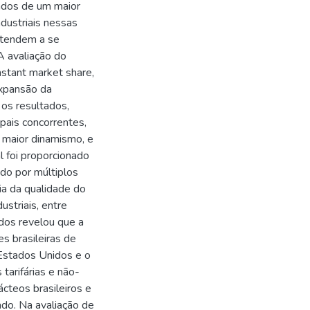
ados de um maior
dustriais nessas
s tendem a se
A avaliação do
stant market share,
expansão da
 os resultados,
ipais concorrentes,
 maior dinamismo, e
l foi proporcionado
do por múltiplos
ia da qualidade do
ustriais, entre
ados revelou que a
es brasileiras de
 Estados Unidos e o
 tarifárias e não-
ácteos brasileiros e
do. Na avaliação de