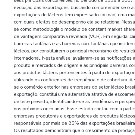
seus principais concorrentes, no período de 1996 a 2007
evolução das exportações, buscando compreender se o 
exportações de lácteos tem expressado (ou não) uma mai
com quais efeitos de desempenho ela se relaciona. Nessa
se como metodologia o modelo de constant market share 
de vantagem comparativa revelada (VCR). Em seguida, ca
barreiras tarifárias e as barreiras não-tarifárias que incid
lácteos, por constituírem o principal mecanismo de restriç
internacional. Nesta análise, avaliaram-se as notificações
produto e mercados de origem e as principais barreiras c
aos produtos lácteos pertencentes à pauta de exportações
utilizando os coeficientes de freqüência e de cobertura. A s
se o comércio exterior nas empresas do setor lácteo brasi
exportação, constitui uma alternativa atrativa de escoam
de leite previsto, identificando-se as tendências e perspe
nos próximos cinco anos. Esse estudo contou com a parti
empresas produtoras e exportadoras de produtos lácteos 
responsáveis por mais de 85% das exportações brasileir
Os resultados demonstram que o crescimento da produção