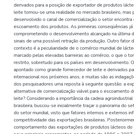
derivados para a posição de exportador de produtos láct
leite tornou-se uma realidade no mercado brasileiro, mas 
desenvolvido o canal de comercialização o setor encontra 
escoamento dos produtos. As primeiras conseqüências j
comprometendo o desenvolvimento alcançado na última 
sinais de uma possível retração da produção. Outro fator 
contexto é a peculiaridade de o comércio mundial de láct
marcado pelas elevadas barreiras ao comércio, o que o to
restrito, sobretudo para os países em desenvolvimento. 
apontado como grande fornecedor de leite e derivados p
internacional nos próximos anos, e muitas são as indagaç
dos pesquisadores uma reposta à seguinte questão: a ex
alternativa de comercialização viável para o escoamento 
leite? Considerando a importância da cadeia agroindustrial
brasileira, buscou-se inicialmente traçar o panorama do set
do setor mundial, visto que fatores internos e externos in
competitividade das exportações brasileiras. Posteriorme
comportamento das exportações de produtos lácteos do B