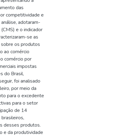
, apresentando a
aumento das
or competitividade e
 análise, adotaram-
(CMS) e o indicador
racterizaram-se as
em sobre os produtos
ão ao comércio
 ao comércio por
omerciais impostas
 do Brasil,
eguir, foi analisado
leiro, por meio da
ento para o excedente
ctivas para o setor
cipação de 14
brasileiros,
as desses produtos.
 e da produtividade