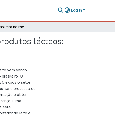
Log In
A inserção brasileira no mercado internacional de produtos lácteos: evolução e perspectivas
produtos lácteos:
leite vem sendo
brasileiro. O
990 expôs o setor
ciou-se o processo de
nização e obter
alcançou uma
e está
ortador de leite e