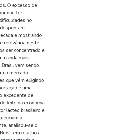
eos. O excesso de
por não ter
dificuldades no
á despontam
década e mostrando
de relevância neste
eos ser concentrado e
rna ainda mais
O Brasil vem sendo
ara o mercado
ões que vêm exigindo
portação é uma
do excedente de
 do leite na economia
or lácteo brasileiro e
fluenciam a
nte, analisou-se o
rasil em relação a