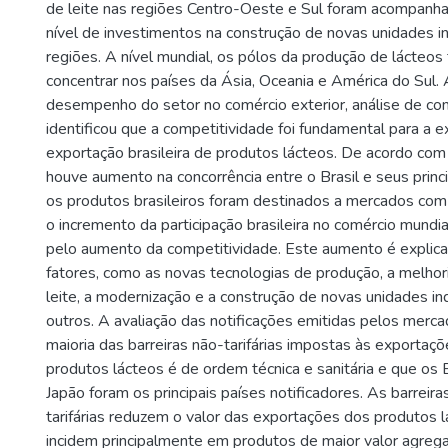
de leite nas regiões Centro-Oeste e Sul foram acompanh
nível de investimentos na construção de novas unidades in
regiões. A nível mundial, os pólos da produção de lácteo
concentrar nos países da Ásia, Oceania e América do Sul. 
desempenho do setor no comércio exterior, análise de con
identificou que a competitividade foi fundamental para a 
exportação brasileira de produtos lácteos. De acordo com
houve aumento na concorrência entre o Brasil e seus princ
os produtos brasileiros foram destinados a mercados com
o incremento da participação brasileira no comércio mundia
pelo aumento da competitividade. Este aumento é explica
fatores, como as novas tecnologias de produção, a melhor
leite, a modernização e a construção de novas unidades ind
outros. A avaliação das notificações emitidas pelos merc
maioria das barreiras não-tarifárias impostas às exportaçõ
produtos lácteos é de ordem técnica e sanitária e que os
Japão foram os principais países notificadores. As barreiras
tarifárias reduzem o valor das exportações dos produtos l
incidem principalmente em produtos de maior valor agrega