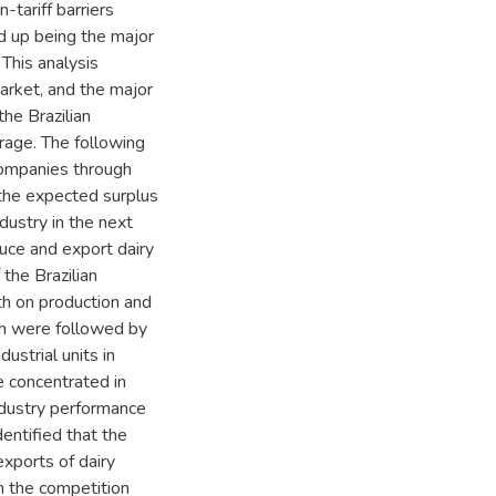
-tariff barriers
nd up being the major
 This analysis
arket, and the major
the Brazilian
erage. The following
 companies through
f the expected surplus
dustry in the next
uce and export dairy
the Brazilian
th on production and
uth were followed by
ustrial units in
e concentrated in
ndustry performance
dentified that the
exports of dairy
n the competition