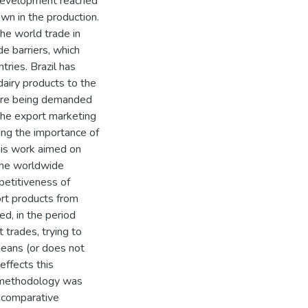
 development reached
wn in the production.
the world trade in
e barriers, which
tries. Brazil has
dairy products to the
 are being demanded
 the export marketing
ring the importance of
this work aimed on
 the worldwide
mpetitiveness of
ort products from
ed, in the period
 trades, trying to
means (or does not
ffects this
d methodology was
 comparative