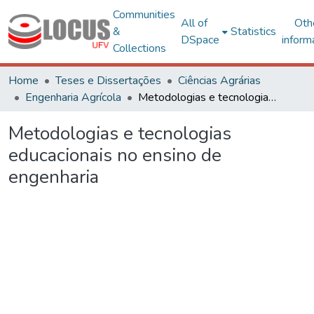
Communities
All of
Oth
&
Statistics
DSpace
inform
Collections
Home
Teses e Dissertações
Ciências Agrárias
Engenharia Agrícola
Metodologias e tecnologias educacionais no ensino de engenharia
Metodologias e tecnologias
educacionais no ensino de
engenharia